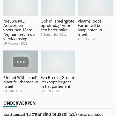
Nieuwe KKL
Ook in Israël ‘grote
Vlaams Joods
Antwerpen
opruimdag’ voor
Forum wil bos
voorzitter, Marc
een beter milieu
aanplanten in
Nejman, zet in op
Israël
2 September 2013
vervlaamsing
15 Juli 2013
19 Februari 2018
‘United With Israel’
Eva Brems (Groen)
plant fruitbomen in
verkoopt leugens
Israël
in het parlement
23 Juni 2013
21 Juni 2013
ONDERWERPEN
aanslag brussel
(26)
abou
aalst carnaval
(11)
abbas
(10)