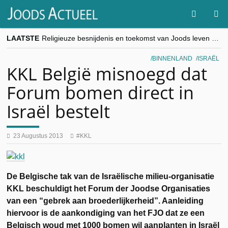
LAATSTE
Religieuze besnijdenis en toekomst van Joods leven centraal tijdens conferentie in Brussel
“Besnijdenisdebat toont hoe moeilijk seculiere Westen minderheden begrijpt”, Jinnih Beels (Vooruit)
CITYTRIP | ROEMENIË – Boekarest: de verrassing van Oost-Europa
BINNENLAND
ISRAËL
“Vandaag zit elke Jood in België op de beklaagdenbank”
KKL België misnoegd dat
goKosher lanceert nieuwe website en samenwerking met Mishpacha voor kosher travel en simchas wereldwijd
Forum bomen direct in
Israël bestelt
23 Augustus 2013
KKL
De Belgische tak van de Israëlische milieu-organisatie
KKL beschuldigt het Forum der Joodse Organisaties
van een “gebrek aan broederlijkerheid”. Aanleiding
hiervoor is de aankondiging van het FJO dat ze een
Belgisch woud met 1000 bomen wil aanplanten in Israël