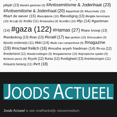
Antisemitisme & Jodenhaat
(23)
jahjah
(13)
andré gantman
(9)
Antisemitisme & Jodenhaat
(20)
apartheid
(9)
Auschwitz
(10)
bart de wever
(15)
beveiliging
(13)
besnijdenis
(10)
brigitte herremans
fjo
(14)
gantman
cd&v
(11)
(10)
ccojb
(9)
chanoeka
(9)
conflict
(10)
gaza
(122)
Hamas
(27)
(14)
hans knoop
(13)
Israël
(17)
herdenking
(13)
iran
(13)
jan jambon
(10)
Jeruzalem
(9)
magazine
kkl
(14)
joods onderwijs
(11)
ludo van campenhout
(9)
(19)
michael freilich
(16)
moshe aryeh friedman
(14)
n-va
(12)
nederland
(11)
nederzettingen
(9)
negationisme
(10)
olympische spelen
(9)
veiligheid
(13)
syrië
(12)
unia
(12)
verkiezingen
(11)
shimon peres
(9)
vrt
(18)
vlaams belang
(11)
Joods Actueel
is een onafhankelijk nieuwsmedium.