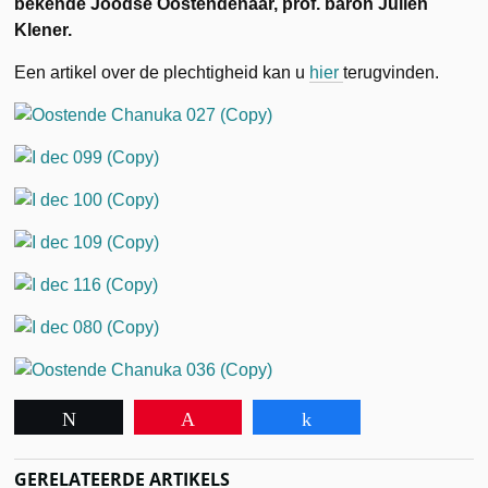
bekende Joodse Oostendenaar, prof. baron Julien
Klener.
Een artikel over de plechtigheid kan u
hier
terugvinden.
Tweet
Pin
Share
GERELATEERDE ARTIKELS