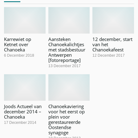
Karrewiet op
Aansteken
12 december, start
Ketnet over
Chanoekalichtjes
van het
Chanoeka
met stadsbestuur
Chanoekafeest
Antwerpen
6 December 2018
12 December 2017
[fotoreportage]
13 December 2017
Joods Actueel van
Chanoekaviering
december 2014 –
voor het eerst op
Chanoeka
plein voor
gerestaureerde
17 December 2014
Oostendse
synagoge