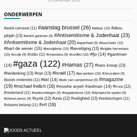
10 December 2013
ONDERWERPEN
aanslag brussel
(26)
abou
aalst carnaval
(11)
abbas
(10)
Antisemitisme & Jodenhaat
(23)
jahjah
(13)
andré gantman
(9)
Antisemitisme & Jodenhaat
(20)
apartheid
(9)
Auschwitz
(10)
bart de wever
(15)
beveiliging
(13)
besnijdenis
(10)
brigitte herremans
fjo
(14)
gantman
cd&v
(11)
(10)
ccojb
(9)
chanoeka
(9)
conflict
(10)
gaza
(122)
Hamas
(27)
(14)
hans knoop
(13)
Israël
(17)
herdenking
(13)
iran
(13)
jan jambon
(10)
Jeruzalem
(9)
magazine
kkl
(14)
joods onderwijs
(11)
ludo van campenhout
(9)
(19)
michael freilich
(16)
moshe aryeh friedman
(14)
n-va
(12)
nederland
(11)
nederzettingen
(9)
negationisme
(10)
olympische spelen
(9)
veiligheid
(13)
syrië
(12)
unia
(12)
verkiezingen
(11)
shimon peres
(9)
vrt
(18)
vlaams belang
(11)