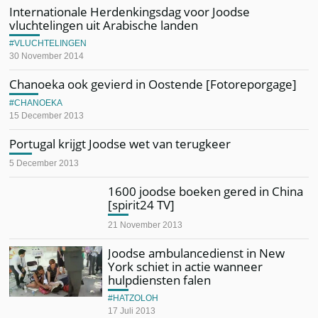
Internationale Herdenkingsdag voor Joodse
vluchtelingen uit Arabische landen
VLUCHTELINGEN
30 November 2014
Chanoeka ook gevierd in Oostende [Fotoreporgage]
CHANOEKA
15 December 2013
Portugal krijgt Joodse wet van terugkeer
5 December 2013
1600 joodse boeken gered in China
[spirit24 TV]
21 November 2013
Joodse ambulancedienst in New
York schiet in actie wanneer
hulpdiensten falen
HATZOLOH
17 Juli 2013