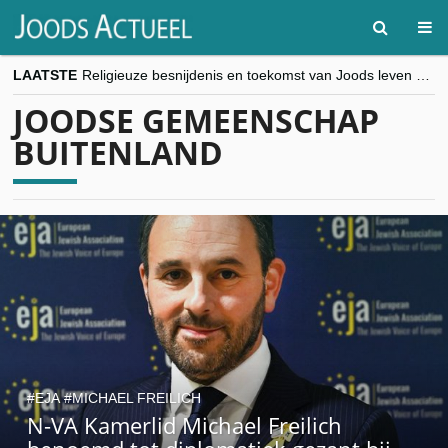
LAATSTE
Religieuze besnijdenis en toekomst van Joods leven centraal tijdens conferentie in Brussel
“Besnijdenisdebat toont hoe moeilijk seculiere Westen minderheden begrijpt”, Jinnih Beels (Vooruit)
JOODSE GEMEENSCHAP
CITYTRIP | ROEMENIË – Boekarest: de verrassing van Oost-Europa
“Vandaag zit elke Jood in België op de beklaagdenbank”
BUITENLAND
goKosher lanceert nieuwe website en samenwerking met Mishpacha voor kosher travel en simchas wereldwijd
EJA
MICHAEL FREILICH
N-VA Kamerlid Michael Freilich