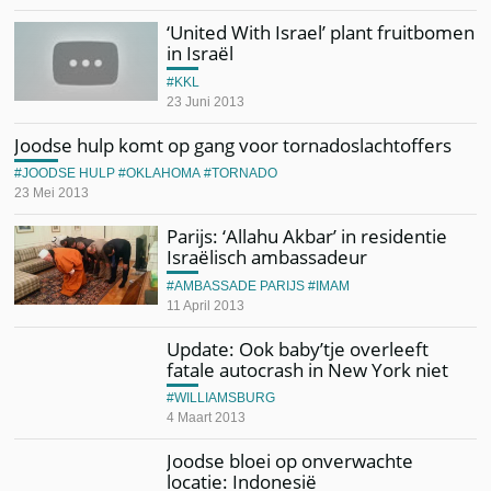
‘United With Israel’ plant fruitbomen
in Israël
KKL
23 Juni 2013
Joodse hulp komt op gang voor tornadoslachtoffers
JOODSE HULP
OKLAHOMA
TORNADO
23 Mei 2013
Parijs: ‘Allahu Akbar’ in residentie
Israëlisch ambassadeur
AMBASSADE PARIJS
IMAM
11 April 2013
Update: Ook baby’tje overleeft
fatale autocrash in New York niet
WILLIAMSBURG
4 Maart 2013
Joodse bloei op onverwachte
locatie: Indonesië