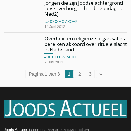
jongen die zijn Joodse achtergrond
liever verborgen houdt [zondag op
Ned2]
JOODSE OMROEP
14 Juni 2012
Overheid en religieuze organisaties
bereiken akkoord over rituele slacht
in Nederland
RITUELE SLACHT
7 Juni 2012
Pagina 1 van 3
1
2
3
»
Joods Actueel
is een onafhankelijk nieuwsmedium.