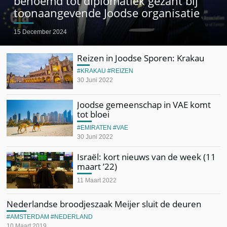
benoemd tot diplomatiek gezant bij
toonaangevende Joodse organisatie
15 December 2024
Reizen in Joodse Sporen: Krakau
KRAKAU
REIZEN
30 Juni 2022
Joodse gemeenschap in VAE komt
tot bloei
EMIRATEN
VAE
30 Juni 2022
Israël: kort nieuws van de week (11
maart ’22)
11 Maart 2022
Nederlandse broodjeszaak Meijer sluit de deuren
AMSTERDAM
NEDERLAND
10 Maart 2019