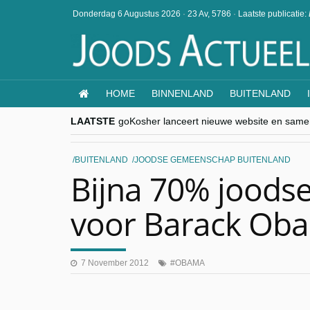
Donderdag 6 Augustus 2026
·
23 Av, 5786
·
Laatste publicatie:
HOME
BINNENLAND
BUITENLAND
LAATSTE
goKosher lanceert nieuwe website en same
Religieuze besnijdenis en toekomst van Jood
“Besnijdenisdebat toont hoe moeilijk seculi
CITYTRIP | ROEMENIË – Boekarest: de ver
BUITENLAND
JOODSE GEMEENSCHAP BUITENLAND
“Vandaag zit elke Jood in België op de bek
Bijna 70% joods
voor Barack Ob
7 November 2012
OBAMA