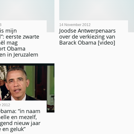
3
14 November 2012
is mijn
Joodse Antwerpenaars
”: eerste zwarte
over de verkiezing van
aël mag
Barack Obama [video]
ort Obama
n in Jeruzalem
r 2012
Obama: “in naam
elle en mezelf,
gend nieuw jaar
e en geluk”