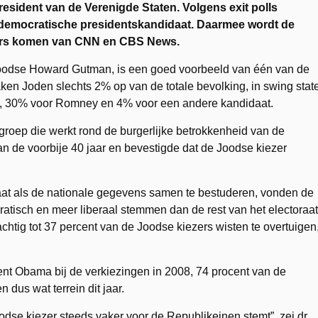
sident van de Verenigde Staten. Volgens exit polls
democratische presidentskandidaat. Daarmee wordt de
ijfers komen van CNN en CBS News.
oodse Howard Gutman, is een goed voorbeeld van één van de
ken Joden slechts 2% op van de totale bevolking, in swing stat
a, 30% voor Romney en 4% voor een andere kandidaat.
roep die werkt rond de burgerlijke betrokkenheid van de
n de voorbije 40 jaar en bevestigde dat de Joodse kiezer
aat als de nationale gegevens samen te bestuderen, vonden de
tisch en meer liberaal stemmen dan de rest van het electoraat
chtig tot 37 percent van de Joodse kiezers wisten te overtuigen
ent Obama bij de verkiezingen in 2008, 74 procent van de
us wat terrein dit jaar.
odse kiezer steeds vaker voor de Republikeinen stemt”, zei dr.