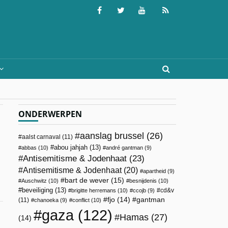
ONDERWERPEN
aanslag brussel
(26)
aalst carnaval
(11)
abou jahjah
(13)
abbas
(10)
andré gantman
(9)
Antisemitisme & Jodenhaat
(23)
Antisemitisme & Jodenhaat
(20)
apartheid
(9)
bart de wever
(15)
Auschwitz
(10)
besnijdenis
(10)
beveiliging
(13)
cd&v
brigitte herremans
(10)
ccojb
(9)
fjo
(14)
gantman
(11)
chanoeka
(9)
conflict
(10)
gaza
(122)
Hamas
(27)
(14)