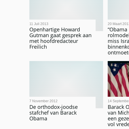
11 Juli 2013
20 Maart 201
Openhartige Howard
“Obama 
Gutman gaat gesprek aan
rolmodel
met hoofdredacteur
miss Isr
Freilich
binnenk
ontmoete
7 November 2012
14 Septembe
De orthodox-joodse
Barack 
stafchef van Barack
van Mich
Obama
een geze
vol vred