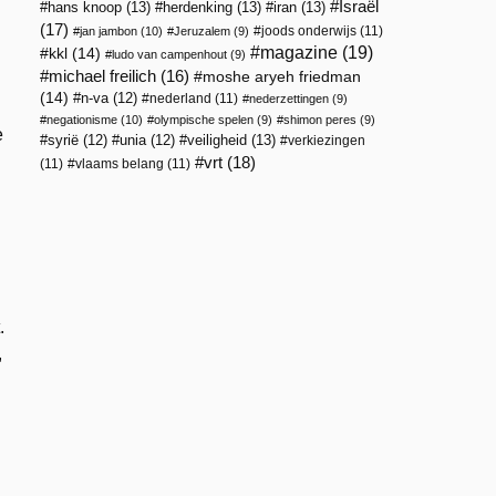
Israël
hans knoop
(13)
herdenking
(13)
iran
(13)
(17)
joods onderwijs
(11)
jan jambon
(10)
Jeruzalem
(9)
magazine
(19)
kkl
(14)
ludo van campenhout
(9)
michael freilich
(16)
moshe aryeh friedman
(14)
n-va
(12)
nederland
(11)
nederzettingen
(9)
negationisme
(10)
olympische spelen
(9)
shimon peres
(9)
e
veiligheid
(13)
syrië
(12)
unia
(12)
verkiezingen
vrt
(18)
(11)
vlaams belang
(11)
.
,