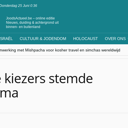
Donderdag 25 Juni 0:36
JoodsActueel.be – online editie
Nieuws, duiding & achtergrond uit
binnen- en buitenland
ISRAËL
CULTUUR & JODENDOM
HOLOCAUST
OVER ONS
nwerking met Mishpacha voor kosher travel en simchas wereldwijd
s leven centraal tijdens conferentie in Brussel
ere Westen minderheden begrijpt”, Jinnih Beels (Vooruit)
rassing van Oost-Europa
laagdenbank”
e kiezers stemde
ama