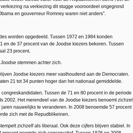
verkiezing na verkiezing dit stugge vooroordeel ongegrond
nt Obama en gouverneur Romney waren niet anders”.
es worden opgedeeld. Tussen 1972 en 1984 konden
1 en de 37 procent van de Joodse kiezers bekoren. Tussen
aal 23 procent.
oodse stemmen achter zich.
blijven Joodse kiezers meer vasthoudend aan de Democraten.
ten 21 tot 34 punten hoger dan het nationaal gemiddelde.
ngreskandidaten. Tussen de 71 en 80 procent in de periode
nds 2002. Het merendeel van de Joodse kiezers benoemt zichzel
er jaren nauwelijks te veranderen. In 2008 benoemde 57 procent
eerde zich met de Repudblikeinen.
t zichzelf als liberaal. Ook deze cijfers blijven stabiel. In
12 procent noemde zich conservatief. Tussen 1976 en 2008