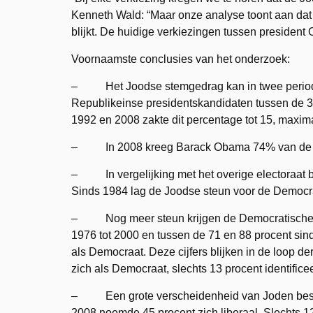
Kenneth Wald: “Maar onze analyse toont aan dat 
blijkt. De huidige verkiezingen tussen preside
Voornaamste conclusies van het onderzoek:
– Het Joodse stemgedrag kan in twee period
Republikeinse presidentskandidaten tussen de 3
1992 en 2008 zakte dit percentage tot 15, maxim
– In 2008 kreeg Barack Obama 74% van de J
– In vergelijking met het overige electoraat 
Sinds 1984 lag de Joodse steun voor de Democra
– Nog meer steun krijgen de Democratische co
1976 tot 2000 en tussen de 71 en 88 procent si
als Democraat. Deze cijfers blijken in de loop d
zich als Democraat, slechts 13 procent identific
– Een grote verscheidenheid van Joden bestempel
2008 noemde 45 procent zich liberaal. Slechts 