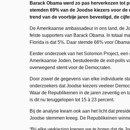
Barack Obama werd zo pas herverkozen tot pre
stemden 69% van de Joodse kiezers voor de 
trend van de voorbije jaren bevestigd, de c
De Amerikaanse ambassadeur in ons land, de J
felste supporters van Barack Obama. In totaal ma
Florida is dat 5%. Daar stemde 66% voor Obam
Eerder onderzoek van het Solomon Project, een g
Amerikaanse Joden, bestudeerde de exit-polls va
overwegend stemt voor de Democraten.
Door zowel de gegevens van elke individuele st
onderzoekers dat Joodse kiezers veeleer Democra
Waar de Republikeinen in de jaren zeventig en ta
is dit nu teruggelopen tot 15 à 23 percent.
Bij de analyse kwam ook aan het licht dat presid
Joodse stemmen kreeg. De Republikeinen winnen d
“Bij elke verkiezing kregen we te horen dat de Jo