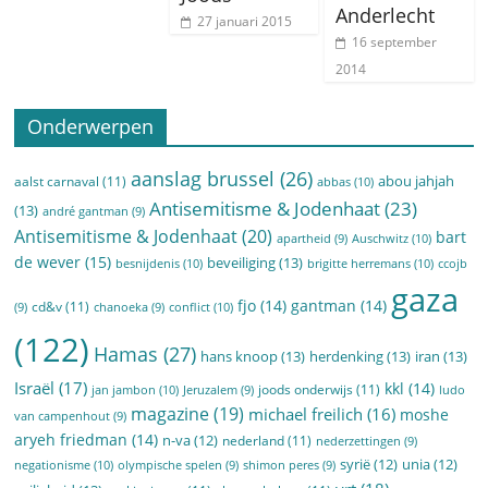
Anderlecht
27 januari 2015
16 september
2014
Onderwerpen
aanslag brussel
(26)
abou jahjah
aalst carnaval
(11)
abbas
(10)
Antisemitisme & Jodenhaat
(23)
(13)
andré gantman
(9)
Antisemitisme & Jodenhaat
(20)
bart
Auschwitz
(10)
apartheid
(9)
de wever
(15)
beveiliging
(13)
besnijdenis
(10)
brigitte herremans
(10)
ccojb
gaza
fjo
(14)
gantman
(14)
cd&v
(11)
conflict
(10)
(9)
chanoeka
(9)
(122)
Hamas
(27)
hans knoop
(13)
herdenking
(13)
iran
(13)
Israël
(17)
kkl
(14)
joods onderwijs
(11)
jan jambon
(10)
Jeruzalem
(9)
ludo
magazine
(19)
michael freilich
(16)
moshe
van campenhout
(9)
aryeh friedman
(14)
n-va
(12)
nederland
(11)
nederzettingen
(9)
syrië
(12)
unia
(12)
negationisme
(10)
olympische spelen
(9)
shimon peres
(9)