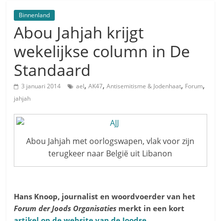
“Besnijdenisdebat toont hoe moeilijk seculiere Westen
minderheden begrijpt”, Jinnih Beels (Vooruit)
Binnenland
Abou Jahjah krijgt
CITYTRIP | ROEMENIË – Boekarest: de verrassing van
Oost-Europa
wekelijkse column in De
“Vandaag zit elke Jood in België op de beklaagdenbank”
Standaard
goKosher lanceert nieuwe website en samenwerking
met Mishpacha voor kosher travel en simchas
,
,
,
,
3 januari 2014
ael
AK47
Antisemitisme & Jodenhaat
Forum
wereldwijd
jahjah
Abou Jahjah met oorlogswapen, vlak voor zijn
terugkeer naar België uit Libanon
Hans Knoop, journalist en woordvoerder van het
Forum der Joods Organisaties
merkt in een kort
artikel op de website van de Joodse