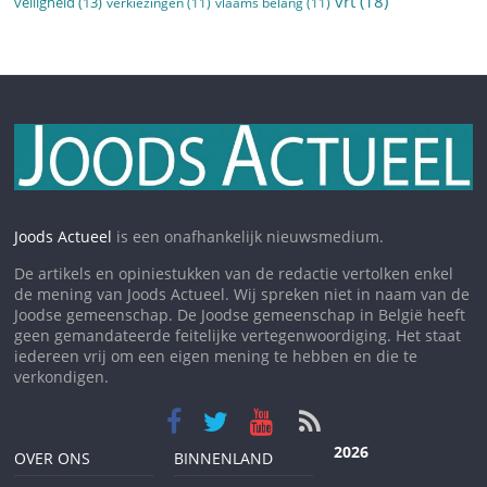
vrt
(18)
veiligheid
(13)
verkiezingen
(11)
vlaams belang
(11)
Joods Actueel
is een onafhankelijk nieuwsmedium.
De artikels en opiniestukken van de redactie vertolken enkel
de mening van Joods Actueel. Wij spreken niet in naam van de
Joodse gemeenschap. De Joodse gemeenschap in België heeft
geen gemandateerde feitelijke vertegenwoordiging. Het staat
iedereen vrij om een eigen mening te hebben en die te
verkondigen.
2026
OVER ONS
BINNENLAND