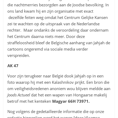
die nachtmerries bezorgden aan de Joodse bevolking. In
ons land kwam hij en zijn organisatie met exact
dezelfde feiten weg omdat het Centrum Gelijke Kansen
zei te wachten op de uitspraak van de Nederlandse
rechter. Maar ondanks de veroordeling daar ondernam
het Centrum daarna niets meer. Door deze
straffeloosheid bleef de Belgische aanhang van Jahjah de
cartoons ongeremd via sociale media verder
verspreiden.
AK 47
Voor zijn terugkeer naar België dook Jahjah op in een
foto waarop hij met een Kalashnikov prijkt. Een bron die
om veiligheidsredenen anoniem wou blijven meldde aan
Joods Actueel
dat het een wapen van Hongaarse makelij
betrof met het kenteken
Magyar 66H 73971.
Nog volgens de gedetailleerde informatie die op onze
redactie binnenliep werd het wapen “door Vlaamse