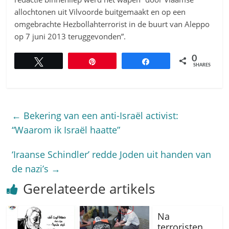
allochtonen uit Vilvoorde buitgemaakt en op een
omgebrachte Hezbollahterrorist in de buurt van Aleppo
op 7 juni 2013 teruggevonden”.
0
Tweet
Pin
Share
SHARES
←
Bekering van een anti-Israël activist:
“Waarom ik Israël haatte”
‘Iraanse Schindler’ redde Joden uit handen van
de nazi’s
→
Gerelateerde artikels
Na
terroristen