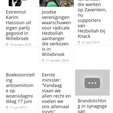
die werken
op Zaventem,
Extremist
Joodse
nu
Karim
verenigingen
supporters
Hassoun uit
waarschuwen
van
eigen partij
voor radicale
Hezbollah bij
gegooid in
Hezbollah
Knack
Willebroek
aanhanger
22 april 2016
die verkozen
10 januari 2025
is in
Willebroek
21 oktober 2024
Boekvoorstell
Eerste
ing
minister:
antisemitism
“Vandaag
e op
staan we
woensdagmi
allen recht en
Brandstichtin
ddag 17 juni
voelen we
g in synagoge
ons allemaal
11 juni 2015
van
Joods”