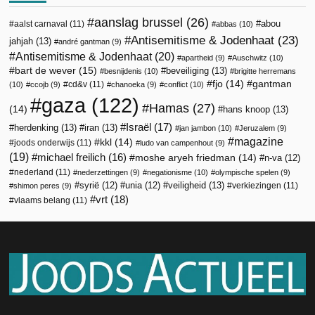
aanslag brussel
(26)
abou
aalst carnaval
(11)
abbas
(10)
Antisemitisme & Jodenhaat
(23)
jahjah
(13)
andré gantman
(9)
Antisemitisme & Jodenhaat
(20)
apartheid
(9)
Auschwitz
(10)
bart de wever
(15)
beveiliging
(13)
besnijdenis
(10)
brigitte herremans
fjo
(14)
gantman
cd&v
(11)
(10)
ccojb
(9)
chanoeka
(9)
conflict
(10)
gaza
(122)
Hamas
(27)
(14)
hans knoop
(13)
Israël
(17)
herdenking
(13)
iran
(13)
jan jambon
(10)
Jeruzalem
(9)
magazine
kkl
(14)
joods onderwijs
(11)
ludo van campenhout
(9)
(19)
michael freilich
(16)
moshe aryeh friedman
(14)
n-va
(12)
nederland
(11)
nederzettingen
(9)
negationisme
(10)
olympische spelen
(9)
veiligheid
(13)
syrië
(12)
unia
(12)
verkiezingen
(11)
shimon peres
(9)
vrt
(18)
vlaams belang
(11)