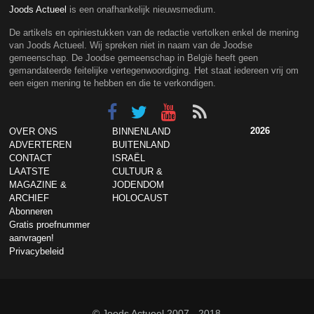
Joods Actueel
is een onafhankelijk nieuwsmedium.
De artikels en opiniestukken van de redactie vertolken enkel de mening
van Joods Actueel. Wij spreken niet in naam van de Joodse
gemeenschap. De Joodse gemeenschap in België heeft geen
gemandateerde feitelijke vertegenwoordiging. Het staat iedereen vrij om
een eigen mening te hebben en die te verkondigen.
2026
OVER ONS
BINNENLAND
ADVERTEREN
BUITENLAND
CONTACT
ISRAËL
LAATSTE
CULTUUR &
MAGAZINE &
JODENDOM
ARCHIEF
HOLOCAUST
Abonneren
Gratis proefnummer
aanvragen!
Privacybeleid
© Joods Actueel 2007 - 2018