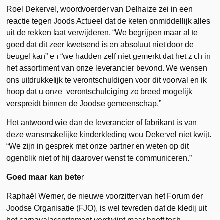
Roel Dekervel, woordvoerder van Delhaize zei in een
reactie tegen Joods Actueel dat
de keten onmiddellijk alles
uit de rekken laat verwijderen. “We begrijpen maar al te
goed dat dit zeer kwetsend is en absoluut niet door de
beugel kan” en “we hadden zelf niet gemerkt dat het zich in
het assortiment van onze leverancier bevond. We wensen
ons uitdrukkelijk te verontschuldigen voor dit voorval en ik
hoop dat u onze verontschuldiging zo breed mogelijk
verspreidt binnen de Joodse gemeenschap.”
Het antwoord wie dan de leverancier of fabrikant is van
deze wansmakelijke kinderkleding wou Dekervel niet kwijt.
“We zijn in gesprek met onze partner en weten op dit
ogenblik niet of hij daarover wenst te communiceren.”
Goed maar kan beter
Raphaël Werner, de nieuwe voorzitter van het Forum der
Joodse Organisatie (FJO), is wel tevreden dat de kledij uit
het carnavalassortement verdwijnt maar heeft toch