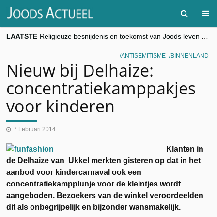
LAATSTE
Religieuze besnijdenis en toekomst van Joods leven centraal tijdens conferentie in Brussel
“Besnijdenisdebat toont hoe moeilijk seculiere Westen minderheden begrijpt”, Jinnih Beels (Vooruit)
CITYTRIP | ROEMENIË – Boekarest: de verrassing van Oost-Europa
ANTISEMITISME
BINNENLAND
“Vandaag zit elke Jood in België op de beklaagdenbank”
Nieuw bij Delhaize:
goKosher lanceert nieuwe website en samenwerking met Mishpacha voor kosher travel en simchas wereldwijd
concentratiekamppakjes
voor kinderen
7 Februari 2014
Klanten in
de Delhaize van Ukkel merkten gisteren op dat in het
aanbod voor kindercarnaval ook een
concentratiekampplunje voor de kleintjes wordt
aangeboden. Bezoekers van de winkel veroordeelden
dit als onbegrijpelijk en bijzonder wansmakelijk.