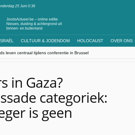
nderdag 25 Juni 0:36
JoodsActueel.be – online editie
Nieuws, duiding & achtergrond uit
binnen- en buitenland
ISRAËL
CULTUUR & JODENDOM
HOLOCAUST
OVER ONS
s leven centraal tijdens conferentie in Brussel
ere Westen minderheden begrijpt”, Jinnih Beels (Vooruit)
rassing van Oost-Europa
laagdenbank”
nwerking met Mishpacha voor kosher travel en simchas wereldwijd
rs in Gaza?
ssade categoriek:
leger is geen