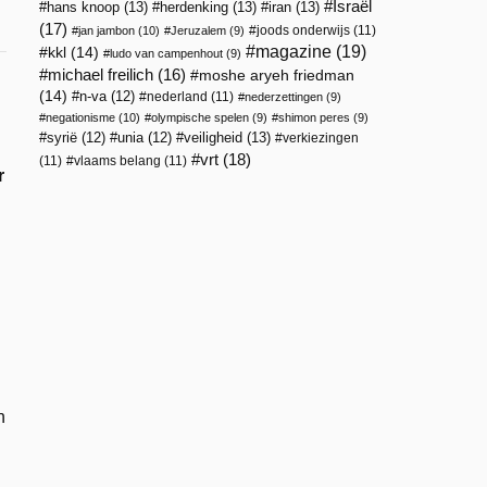
Israël
hans knoop
(13)
herdenking
(13)
iran
(13)
(17)
joods onderwijs
(11)
jan jambon
(10)
Jeruzalem
(9)
magazine
(19)
kkl
(14)
ludo van campenhout
(9)
michael freilich
(16)
moshe aryeh friedman
(14)
n-va
(12)
nederland
(11)
nederzettingen
(9)
negationisme
(10)
olympische spelen
(9)
shimon peres
(9)
veiligheid
(13)
syrië
(12)
unia
(12)
verkiezingen
vrt
(18)
(11)
vlaams belang
(11)
r
n