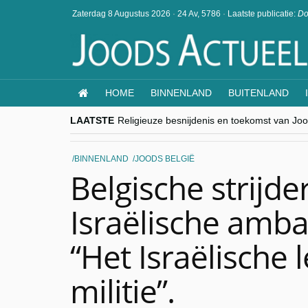
Zaterdag 8 Augustus 2026
·
24 Av, 5786
·
Laatste publicatie:
Do
HOME
BINNENLAND
BUITENLAND
LAATSTE
Religieuze besnijdenis en toekomst van Jood
“Besnijdenisdebat toont hoe moeilijk seculi
CITYTRIP | ROEMENIË – Boekarest: de ver
“Vandaag zit elke Jood in België op de bek
BINNENLAND
JOODS BELGIË
goKosher lanceert nieuwe website en same
Belgische strijde
Israëlische amba
“Het Israëlische 
militie”.