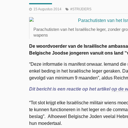
15 Augustus 2014
STRIJDERS
Parachutisten van het Israëlische leger, zonder gron
wapens
De woordvoerder van de Israëlische ambassad
Belgische Joodse jongeren vanuit ons land “ve
“Deze informatie is manifest onwaar. Iemand die n
enkel beding in het Israëlische leger geraken.
Da
gevolgd van minimum 9 maanden”, aldus Reichman.
Dit bericht is een reactie op het artikel
op de w
“Tot slot krijgt elke Israëlische militair wiens m
te kunnen functioneren in het leger en de com
beslag”. Alhoewel Belgische Joden veelal Hebree
hun moedertaal.