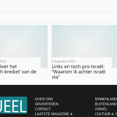
2014
6 Augustus 2014
Over het
Links en toch pro-Israël:
ch krediet’ van de
“Waarom ik achter Israël
sta”
OVER ONS
BINNENLAND
ADVERTEREN
BUITENLAND
CONTACT
ISRAËL
LAATSTE MAGAZINE &
CULTUUR & 