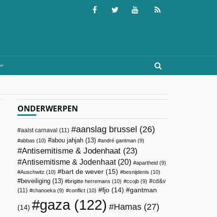
ONDERWERPEN
aanslag brussel
(26)
aalst carnaval
(11)
abou jahjah
(13)
abbas
(10)
andré gantman
(9)
Antisemitisme & Jodenhaat
(23)
Antisemitisme & Jodenhaat
(20)
apartheid
(9)
bart de wever
(15)
Auschwitz
(10)
besnijdenis
(10)
beveiliging
(13)
cd&v
brigitte herremans
(10)
ccojb
(9)
fjo
(14)
gantman
(11)
chanoeka
(9)
conflict
(10)
gaza
(122)
Hamas
(27)
(14)