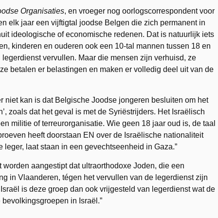
odse Organisaties
, en vroeger nog oorlogscorrespondent voor
n elk jaar een vijftigtal joodse Belgen die zich permanent in
uit ideologische of economische redenen. Dat is natuurlijk iets
uwen, kinderen en ouderen ook een 10-tal mannen tussen 18 en
n legerdienst vervullen. Maar die mensen zijn verhuisd, ze
e betalen er belastingen en maken er volledig deel uit van de
niet kan is dat Belgische Joodse jongeren besluiten om het
’, zoals dat het geval is met de Syriëstrijders. Het Israëlisch
n militie of terreurorganisatie. Wie geen 18 jaar oud is, de taal
proeven heeft doorstaan EN over de Israëlische nationaliteit
he leger, laat staan in een gevechtseenheid in Gaza.”
et worden aangestipt dat ultraorthodoxe Joden, die een
g in Vlaanderen, tégen het vervullen van de legerdienst zijn
n Israël is deze groep dan ook vrijgesteld van legerdienst wat de
 bevolkingsgroepen in Israël.”