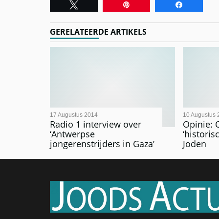
Tweet
Pin
Share
GERELATEERDE ARTIKELS
17 Augustus 2014
10 Augustus 
Radio 1 interview over
Opinie: 
‘Antwerpse
‘historis
jongerenstrijders in Gaza’
Joden