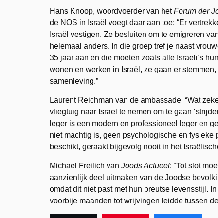
Hans Knoop, woordvoerder van het
Forum der Jo
de NOS in Israël voegt daar aan toe: “Er vertrekke
Israël vestigen. Ze besluiten om te emigreren van
helemaal anders. In die groep tref je naast vro
35 jaar aan en die moeten zoals alle Israëli’s hu
wonen en werken in Israël, ze gaan er stemmen, z
samenleving.”
Laurent Reichman van de ambassade: “Wat zeker 
vliegtuig naar Israël te nemen om te gaan ‘strijden
leger is een modern en professioneel leger en gee
niet machtig is, geen psychologische en fysieke 
beschikt, geraakt bijgevolg nooit in het Israëlisc
Michael Freilich van
Joods Actueel
: “Tot slot mo
aanzienlijk deel uitmaken van de Joodse bevolkin
omdat dit niet past met hun preutse levensstijl. I
voorbije maanden tot wrijvingen leidde tussen de