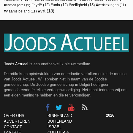
veiligheid
(13)
syrië
(12)
unia
(12)
verkiezingen
(11)
shimon peres
(9)
vrt
(18)
vlaams belang
(11)
Joods Actueel
is een onafhankelijk nieuwsmedium.
De artikels en opiniestukken van de redactie vertolken enkel de mening
van Joods Actueel. Wij spreken niet in naam van de Joodse
gemeenschap. De Joodse gemeenschap in België heeft geen
gemandateerde feitelijke vertegenwoordiging. Het staat iedereen vrij om
een eigen mening te hebben en die te verkondigen.
2026
OVER ONS
BINNENLAND
ADVERTEREN
BUITENLAND
CONTACT
ISRAËL
LAATSTE
CULTUUR &