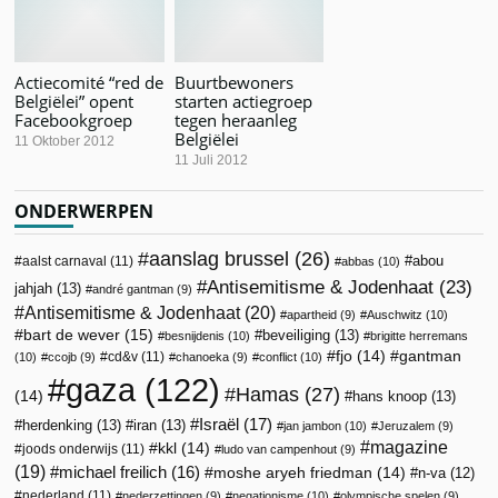
Actiecomité “red de
Buurtbewoners
Belgiëlei” opent
starten actiegroep
Facebookgroep
tegen heraanleg
Belgiëlei
11 Oktober 2012
11 Juli 2012
ONDERWERPEN
aanslag brussel
(26)
abou
aalst carnaval
(11)
abbas
(10)
Antisemitisme & Jodenhaat
(23)
jahjah
(13)
andré gantman
(9)
Antisemitisme & Jodenhaat
(20)
apartheid
(9)
Auschwitz
(10)
bart de wever
(15)
beveiliging
(13)
besnijdenis
(10)
brigitte herremans
fjo
(14)
gantman
cd&v
(11)
(10)
ccojb
(9)
chanoeka
(9)
conflict
(10)
gaza
(122)
Hamas
(27)
(14)
hans knoop
(13)
Israël
(17)
herdenking
(13)
iran
(13)
jan jambon
(10)
Jeruzalem
(9)
magazine
kkl
(14)
joods onderwijs
(11)
ludo van campenhout
(9)
(19)
michael freilich
(16)
moshe aryeh friedman
(14)
n-va
(12)
nederland
(11)
nederzettingen
(9)
negationisme
(10)
olympische spelen
(9)