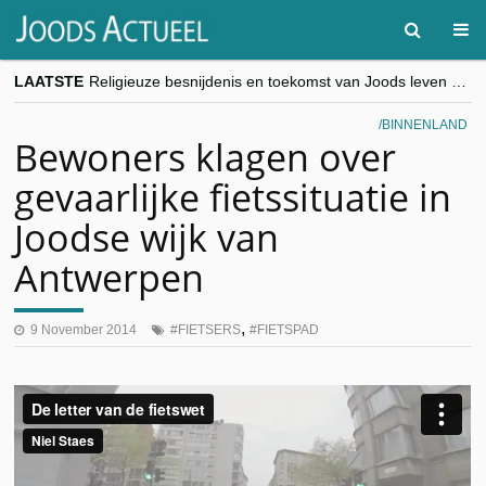
LAATSTE
Religieuze besnijdenis en toekomst van Joods leven centraal tijdens conferentie in Brussel
“Besnijdenisdebat toont hoe moeilijk seculiere Westen minderheden begrijpt”, Jinnih Beels (Vooruit)
CITYTRIP | ROEMENIË – Boekarest: de verrassing van Oost-Europa
BINNENLAND
“Vandaag zit elke Jood in België op de beklaagdenbank”
Bewoners klagen over
goKosher lanceert nieuwe website en samenwerking met Mishpacha voor kosher travel en simchas wereldwijd
gevaarlijke fietssituatie in
Joodse wijk van
Antwerpen
,
9 November 2014
FIETSERS
FIETSPAD