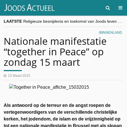
LAATSTE
Religieuze besnijdenis en toekomst van Joods leven centraal tijdens conferentie in Brussel
“Besnijdenisdebat toont hoe moeilijk seculiere Westen minderheden begrijpt”, Jinnih Beels (Vooruit)
CITYTRIP | ROEMENIË – Boekarest: de verrassing van Oost-Europa
BINNENLAND
“Vandaag zit elke Jood in België op de beklaagdenbank”
Nationale manifestatie
goKosher lanceert nieuwe website en samenwerking met Mishpacha voor kosher travel en simchas wereldwijd
“together in Peace” op
zondag 15 maart
15 Maart 2015
Als antwoord op de terreur en de angst roepen de
vertegenwoordigers van de verschillende christelijke
kerken, het jodendom, de islam en de vrijzinnigheid op
tot een nationale manifestatie in Brussel met als slogan