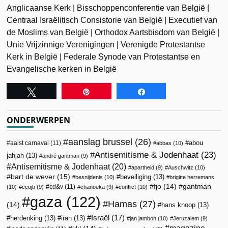
Anglicaanse Kerk | Bisschoppenconferentie van België |
Centraal Israëlitisch Consistorie van België | Executief van
de Moslims van België | Orthodox Aartsbisdom van België |
Unie Vrijzinnige Verenigingen | Verenigde Protestantse
Kerk in België | Federale Synode van Protestantse en
Evangelische kerken in België
Tweet
Pin
Share
ONDERWERPEN
aanslag brussel
(26)
abou
aalst carnaval
(11)
abbas
(10)
Antisemitisme & Jodenhaat
(23)
jahjah
(13)
andré gantman
(9)
Antisemitisme & Jodenhaat
(20)
apartheid
(9)
Auschwitz
(10)
bart de wever
(15)
beveiliging
(13)
besnijdenis
(10)
brigitte herremans
fjo
(14)
gantman
cd&v
(11)
(10)
ccojb
(9)
chanoeka
(9)
conflict
(10)
gaza
(122)
Hamas
(27)
(14)
hans knoop
(13)
Israël
(17)
herdenking
(13)
iran
(13)
jan jambon
(10)
Jeruzalem
(9)