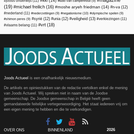
magazine
kkl
(14)
joods onderwijs
(11)
ludo van campenhout
(9)
(19)
michael freilich
(16)
moshe aryeh friedman
(14)
n-va
(12)
nederland
(11)
nederzettingen
(9)
negationisme
(10)
olympische spelen
(9)
veiligheid
(13)
syrië
(12)
unia
(12)
verkiezingen
(11)
shimon peres
(9)
vrt
(18)
vlaams belang
(11)
Joods Actueel
is een onafhankelijk nieuwsmedium.
De artikels en opiniestukken van de redactie vertolken enkel de mening
van Joods Actueel. Wij spreken niet in naam van de Joodse
gemeenschap. De Joodse gemeenschap in België heeft geen
gemandateerde feitelijke vertegenwoordiging. Het staat iedereen vrij om
een eigen mening te hebben en die te verkondigen.
2026
OVER ONS
BINNENLAND