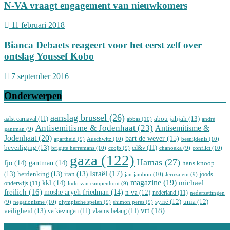
N-VA vraagt engagement van nieuwkomers
11 februari 2018
Bianca Debaets reageert voor het eerst zelf over
ontslag Youssef Kobo
7 september 2016
Onderwerpen
aanslag brussel
(26)
abou jahjah
(13)
aalst carnaval
(11)
abbas
(10)
andré
Antisemitisme & Jodenhaat
(23)
Antisemitisme &
gantman
(9)
Jodenhaat
(20)
bart de wever
(15)
Auschwitz
(10)
besnijdenis
(10)
apartheid
(9)
beveiliging
(13)
cd&v
(11)
brigitte herremans
(10)
conflict
(10)
ccojb
(9)
chanoeka
(9)
gaza
(122)
Hamas
(27)
fjo
(14)
gantman
(14)
hans knoop
Israël
(17)
(13)
herdenking
(13)
iran
(13)
joods
jan jambon
(10)
Jeruzalem
(9)
magazine
(19)
michael
kkl
(14)
onderwijs
(11)
ludo van campenhout
(9)
freilich
(16)
moshe aryeh friedman
(14)
n-va
(12)
nederland
(11)
nederzettingen
syrië
(12)
unia
(12)
negationisme
(10)
(9)
olympische spelen
(9)
shimon peres
(9)
vrt
(18)
veiligheid
(13)
verkiezingen
(11)
vlaams belang
(11)