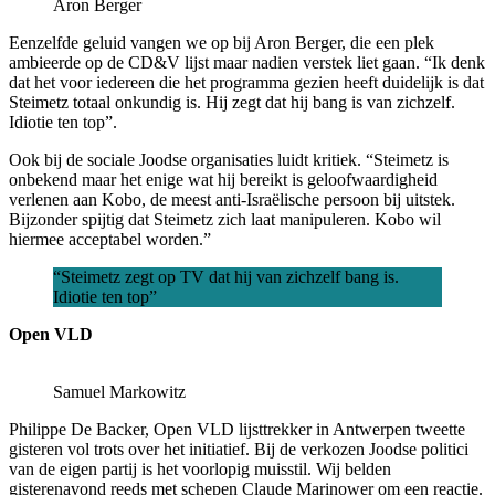
Aron Berger
Eenzelfde geluid vangen we op bij Aron Berger, die een plek
ambieerde op de CD&V lijst maar nadien verstek liet gaan. “Ik denk
dat het voor iedereen die het programma gezien heeft duidelijk is dat
Steimetz totaal onkundig is. Hij zegt dat hij bang is van zichzelf.
Idiotie ten top”.
Ook bij de sociale Joodse organisaties luidt kritiek. “Steimetz is
onbekend maar het enige wat hij bereikt is geloofwaardigheid
verlenen aan Kobo, de meest anti-Israëlische persoon bij uitstek.
Bijzonder spijtig dat Steimetz zich laat manipuleren. Kobo wil
hiermee acceptabel worden.”
“Steimetz zegt op TV dat hij van zichzelf bang is.
Idiotie ten top”
Open VLD
Samuel Markowitz
Philippe De Backer, Open VLD lijsttrekker in Antwerpen tweette
gisteren vol trots over het initiatief. Bij de verkozen Joodse politici
van de eigen partij is het voorlopig muisstil. Wij belden
gisterenavond reeds met schepen Claude Marinower om een reactie.