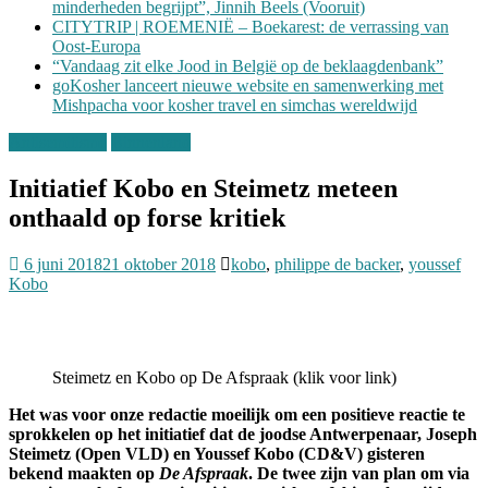
minderheden begrijpt”, Jinnih Beels (Vooruit)
CITYTRIP | ROEMENIË – Boekarest: de verrassing van
Oost-Europa
“Vandaag zit elke Jood in België op de beklaagdenbank”
goKosher lanceert nieuwe website en samenwerking met
Mishpacha voor kosher travel en simchas wereldwijd
Antisemitisme
Binnenland
Initiatief Kobo en Steimetz meteen
onthaald op forse kritiek
6 juni 2018
21 oktober 2018
kobo
,
philippe de backer
,
youssef
Kobo
Steimetz en Kobo op De Afspraak (klik voor link)
Het was voor onze redactie moeilijk om een positieve reactie te
sprokkelen op het initiatief dat de joodse Antwerpenaar, Joseph
Steimetz (Open VLD) en Youssef Kobo (CD&V) gisteren
bekend maakten op
De Afspraak
. De twee zijn van plan om via