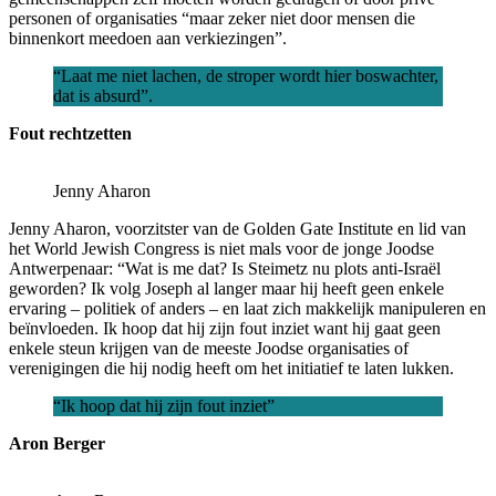
personen of organisaties “maar zeker niet door mensen die
binnenkort meedoen aan verkiezingen”.
“Laat me niet lachen, de stroper wordt hier boswachter,
dat is absurd”.
Fout rechtzetten
Jenny Aharon
Jenny Aharon, voorzitster van de Golden Gate Institute en lid van
het World Jewish Congress is niet mals voor de jonge Joodse
Antwerpenaar: “Wat is me dat? Is Steimetz nu plots anti-Israël
geworden? Ik volg Joseph al langer maar hij heeft geen enkele
ervaring – politiek of anders – en laat zich makkelijk manipuleren en
beïnvloeden. Ik hoop dat hij zijn fout inziet want hij gaat geen
enkele steun krijgen van de meeste Joodse organisaties of
verenigingen die hij nodig heeft om het initiatief te laten lukken.
“Ik hoop dat hij zijn fout inziet”
Aron Berger