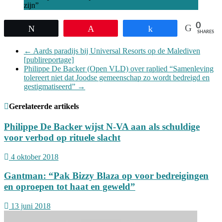
zijn”
0
Tweet
Pin
Share
SHARES
←
Aards paradijs bij Universal Resorts op de Malediven
[publireportage]
Philippe De Backer (Open VLD) over raplied “Samenleving
tolereert niet dat Joodse gemeenschap zo wordt bedreigd en
gestigmatiseerd”
→
Gerelateerde artikels
Philippe De Backer wijst N-VA aan als schuldige
voor verbod op rituele slacht
4 oktober 2018
Gantman: “Pak Bizzy Blaza op voor bedreigingen
en oproepen tot haat en geweld”
13 juni 2018