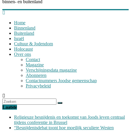
binnen- en buitenland
Home
Binnenland
Buitenland
Israël
Cultuur & Jodendom
Holocaust
Over ons
Contact
Magazine
Verschijningsdata magazine
Abonneren
Contactnummers Joodse gemeenschap
Privacybeleid
Laatste
Religieuze besnijdenis en toekomst van Joods leven centraal
tijdens conferentie in Brussel
“Besnijdenisdebat toont hoe moeilijk seculiere Westen