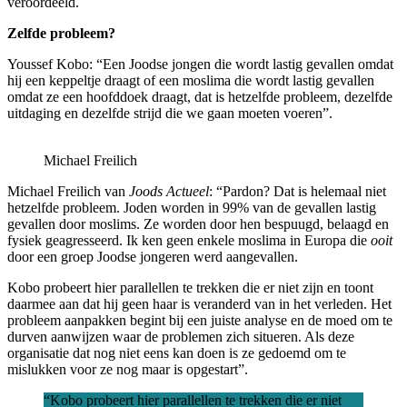
veroordeeld.
Zelfde probleem?
Youssef Kobo: “Een Joodse jongen die wordt lastig gevallen omdat
hij een keppeltje draagt of een moslima die wordt lastig gevallen
omdat ze een hoofddoek draagt, dat is hetzelfde probleem, dezelfde
uitdaging en dezelfde strijd die we gaan moeten voeren”.
Michael Freilich
Michael Freilich van
Joods Actueel
: “Pardon? Dat is helemaal niet
hetzelfde probleem. Joden worden in 99% van de gevallen lastig
gevallen door moslims. Ze worden door hen bespuugd, belaagd en
fysiek geagresseerd. Ik ken geen enkele moslima in Europa die
ooit
door een groep Joodse jongeren werd aangevallen.
Kobo probeert hier parallellen te trekken die er niet zijn en toont
daarmee aan dat hij geen haar is veranderd van in het verleden. Het
probleem aanpakken begint bij een juiste analyse en de moed om te
durven aanwijzen waar de problemen zich situeren. Als deze
organisatie dat nog niet eens kan doen is ze gedoemd om te
mislukken voor ze nog maar is opgestart”.
“Kobo probeert hier parallellen te trekken die er niet