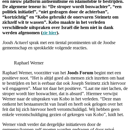
een nieuw platform antisemitisme en islamofobie te bestrijden.
De algemene teneur is: “De stroper wordt boswachter”, “een
politiek initiatief”, “niet gedragen door de achterban”,
“kortzichtig” en “Kobo gebruikt de onervaren Steimetz om
zichzelf wit te wassen”. Kobo maakte in het verleden
verschillende uitspraken over Israël die hem niet in dank
werden afgenomen
(
zie hier
).
Joods Actueel
sprak met een tiental prominenten uit de Joodse
gemeenschap en sprokkelde volgende reacties.
Raphael Werner
Raphael Werner, voorzitter van het
Joods Forum
begint met een
positieve noot. “Het is altijd goed als mensen zich inzetten om haat
te bestrijden en het is eerbaar dat ook Joseph Steimetz zich hiervoor
wil engageren”. Maar tot daar het positieve. “Laat me niet lachen, de
stroper wordt hier boswachter, dat is absurd”. Hiermee verwijst
Werner naar de uitspraken van Kobo in het verleden. “Deze man
ontkent het bestaansrecht van Israël en heeft ook gelogen over het
feit dat hij zich hiervoor heeft verontschuldigd. Wij hebben geen
enkele verontschuldiging gezien of gekregen van Kobo”, luidt het.
Werner vindt verder dat dergelijke initiatieven door de
gemeenschappen zelf moeten worden gedragen of door privé