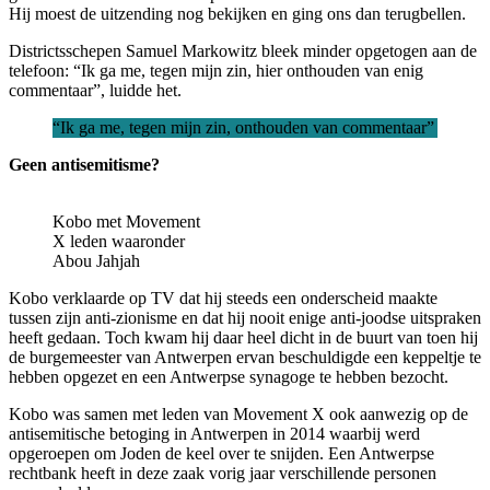
Hij moest de uitzending nog bekijken en ging ons dan terugbellen.
Districtsschepen Samuel Markowitz bleek minder opgetogen aan de
telefoon: “Ik ga me, tegen mijn zin, hier onthouden van enig
commentaar”, luidde het.
“Ik ga me, tegen mijn zin, onthouden van commentaar”
Geen antisemitisme?
Kobo met Movement
X leden waaronder
Abou Jahjah
Kobo verklaarde op TV dat hij steeds een onderscheid maakte
tussen zijn anti-zionisme en dat hij nooit enige anti-joodse uitspraken
heeft gedaan. Toch kwam hij daar heel dicht in de buurt van toen hij
de burgemeester van Antwerpen ervan beschuldigde een keppeltje te
hebben opgezet en een Antwerpse synagoge te hebben bezocht.
Kobo was samen met leden van Movement X ook aanwezig op de
antisemitische betoging in Antwerpen in 2014 waarbij werd
opgeroepen om Joden de keel over te snijden. Een Antwerpse
rechtbank heeft in deze zaak vorig jaar verschillende personen