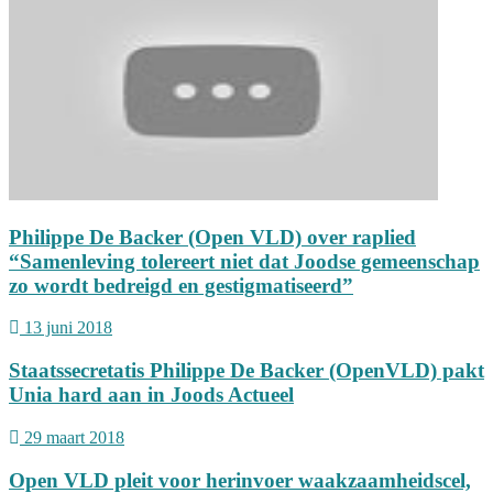
Philippe De Backer (Open VLD) over raplied
“Samenleving tolereert niet dat Joodse gemeenschap
zo wordt bedreigd en gestigmatiseerd”
13 juni 2018
Staatssecretatis Philippe De Backer (OpenVLD) pakt
Unia hard aan in Joods Actueel
29 maart 2018
Open VLD pleit voor herinvoer waakzaamheidscel,