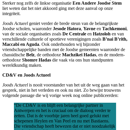
Sterker nog zelfs de linkse organisatie
Een Andere Joodse Stem
liet weten dat het niet akkoord ging met deze aanval op onze
integriteit.
Joods Actueel
geniet verder de brede steun van de belangrijkste
Joodse scholen, waaronder
Jesode Hatora
,
Yavne
en
Tachkemoni
,
van de sociale organisaties zoals
De Centrale
en
Hatzoloh
en van
verschillende culturele of sportieve verenigingen zoals
B’nai B’rith,
Maccabi en Aguda
. Ook onderhouden wij bijzonder
vriendschappelijke banden met de Joodse gemeenten waaronder de
chassidische
Belz
, de orthodoxe
Machzikei Hadas
, en de modern-
orthodoxe
Shomre Hadas
die vaak via ons hun standpunten
wereldkundig maken.
CD&V en Joods Actueel
Joods Actueel
is nooit voorstander van het uit de weg gaan van het
gesprek, niet in het verleden en ook nu niet. Zo bewijst trouwens
volgende passage die wij vorige week nog online publiceerden:
“De CD&V is en blijft een belangrijke partner in
Antwerpen en het is cruciaal om de dialoog verder te
zetten. Dat is de voorbije jaren heel goed gelukt met
schepenen Heylen en Van Peel en nu met Bastiaens.
Die vriendschap heeft bewezen dat er niet noodzakelijk