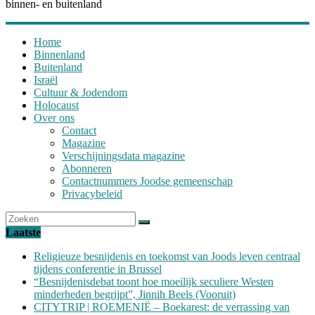
binnen- en buitenland
Home
Binnenland
Buitenland
Israël
Cultuur & Jodendom
Holocaust
Over ons
Contact
Magazine
Verschijningsdata magazine
Abonneren
Contactnummers Joodse gemeenschap
Privacybeleid
Laatste
Religieuze besnijdenis en toekomst van Joods leven centraal
tijdens conferentie in Brussel
“Besnijdenisdebat toont hoe moeilijk seculiere Westen
minderheden begrijpt”, Jinnih Beels (Vooruit)
CITYTRIP | ROEMENIË – Boekarest: de verrassing van