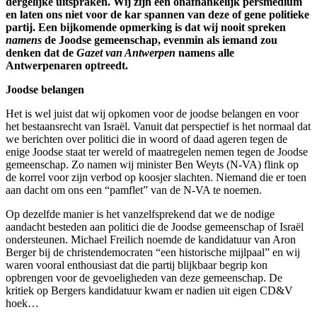
dergelijke uitspraken. Wij zijn een
onafhankelijk persmedium
en laten ons niet voor de kar spannen van deze of gene politieke
partij. Een bijkomende opmerking is dat wij nooit spreken
namens
de Joodse gemeenschap, evenmin als iemand zou
denken dat de
Gazet van Antwerpen
namens alle
Antwerpenaren optreedt.
Joodse belangen
Het is wel juist dat wij opkomen voor de joodse belangen en voor
het bestaansrecht van Israël. Vanuit dat perspectief is het normaal dat
we berichten over politici die in woord of daad ageren tegen de
enige Joodse staat ter wereld of maatregelen nemen tegen de Joodse
gemeenschap. Zo namen wij minister Ben Weyts (N-VA) flink op
de korrel voor zijn verbod op koosjer slachten. Niemand die er toen
aan dacht om ons een “pamflet” van de N-VA te noemen.
Op dezelfde manier is het vanzelfsprekend dat we de nodige
aandacht besteden aan politici die de Joodse gemeenschap of Israël
ondersteunen. Michael Freilich noemde de kandidatuur van Aron
Berger bij de christendemocraten “een historische mijlpaal” en wij
waren vooral enthousiast dat die partij blijkbaar begrip kon
opbrengen voor de gevoeligheden van deze gemeenschap. De
kritiek op Bergers kandidatuur kwam er nadien uit eigen CD&V
hoek…