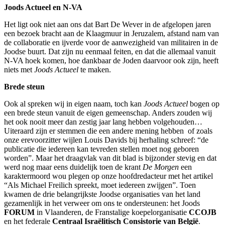
Joods Actueel en N-VA
Het ligt ook niet aan ons dat Bart De Wever in de afgelopen jaren
een bezoek bracht aan de Klaagmuur in Jeruzalem, afstand nam van
de collaboratie en ijverde voor de aanwezigheid van militairen in de
Joodse buurt. Dat zijn nu eenmaal feiten, en dat die allemaal vanuit
N-VA hoek komen, hoe dankbaar de Joden daarvoor ook zijn, heeft
niets met
Joods Actueel
te maken.
Brede steun
Ook al spreken wij in eigen naam, toch kan
Joods Actueel
bogen op
een brede steun vanuit de eigen gemeenschap. Anders zouden wij
het ook nooit meer dan zestig jaar lang hebben volgehouden…
Uiteraard zijn er stemmen die een andere mening hebben of zoals
onze erevoorzitter wijlen Louis Davids bij herhaling schreef: “de
publicatie die iedereen kan tevreden stellen moet nog geboren
worden”. Maar het draagvlak van dit blad is bijzonder stevig en dat
werd nog maar eens duidelijk toen de krant
De Morgen
een
karaktermoord wou plegen op onze hoofdredacteur met het artikel
“Als Michael Freilich spreekt, moet iedereen zwijgen”. Toen
kwamen de drie belangrijkste Joodse organisaties van het land
gezamenlijk in het verweer om ons te ondersteunen: het Joods
FORUM
in Vlaanderen, de Franstalige koepelorganisatie
CCOJB
en het federale
Centraal Israëlitisch Consistorie van België
.