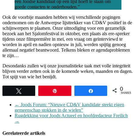
een Joodse kandidaat op een lijst hoeft te staan om
goede contacten te onderhouden.”
Ook de voorbije maanden hebben wij verschillende pogingen
ondernomen om de Antwerpse lijsttrekker van CD&V positief in de
schijnwerpers te plaatsen. Onze uitnodiging voor een gezamelijk
bezoek aan het Sjalomfestival in oktober, een plaats als ere-spreker
tijdens onze filmpremière in mei, een vraag om geïnterviewd te
worden in april en nadien opnieuw in juli, werden spijtig genoeg
allemaal negatief beantwoord. Telkens bleken er agendaproblemen
te zijn…
Desondanks zullen wij onze journalistieke taak met volle integriteit
blijven verder zetten ook in de komende weken, maanden en dagen.
Tot spijt van wie het benijdt.
0
Tweet
Pin
Share
SHARES
←
Joods Forum: “Nieuwe CD&V kandidate steekt eigen
gemeenschap stokken in de wielen”
Rugdekking voor Joods Actueel en hoofdredacteur Freilich
→
Gerelateerde artikels