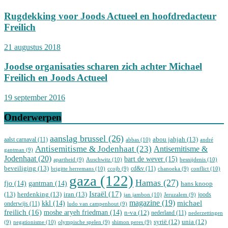
Rugdekking voor Joods Actueel en hoofdredacteur
Freilich
21 augustus 2018
Joodse organisaties scharen zich achter Michael
Freilich en Joods Actueel
19 september 2016
Onderwerpen
aanslag brussel
(26)
abou jahjah
(13)
aalst carnaval
(11)
abbas
(10)
andré
Antisemitisme & Jodenhaat
(23)
Antisemitisme &
gantman
(9)
Jodenhaat
(20)
bart de wever
(15)
Auschwitz
(10)
besnijdenis
(10)
apartheid
(9)
beveiliging
(13)
cd&v
(11)
brigitte herremans
(10)
conflict
(10)
ccojb
(9)
chanoeka
(9)
gaza
(122)
Hamas
(27)
fjo
(14)
gantman
(14)
hans knoop
Israël
(17)
(13)
herdenking
(13)
iran
(13)
joods
jan jambon
(10)
Jeruzalem
(9)
magazine
(19)
michael
kkl
(14)
onderwijs
(11)
ludo van campenhout
(9)
freilich
(16)
moshe aryeh friedman
(14)
n-va
(12)
nederland
(11)
nederzettingen
syrië
(12)
unia
(12)
negationisme
(10)
(9)
olympische spelen
(9)
shimon peres
(9)