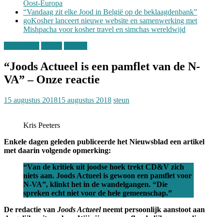
Oost-Europa
“Vandaag zit elke Jood in België op de beklaagdenbank”
goKosher lanceert nieuwe website en samenwerking met
Mishpacha voor kosher travel en simchas wereldwijd
Binnenland
Opinie
Politiek
“Joods Actueel is een pamflet van de N-
VA” – Onze reactie
15 augustus 2018
15 augustus 2018
steun
Kris Peeters
Enkele dagen geleden publiceerde het Nieuwsblad een artikel
met daarin volgende opmerking:
“Van de kritiek uit joodse hoek trekt CD&V zich
niets aan. Joods Actueel is gewoon een pamflet voor
N-VA”, klinkt het in de wandelgangen. “Die
spreken echt niet voor de hele gemeenschap.”
De redactie van
Joods Actueel
neemt persoonlijk aanstoot aan