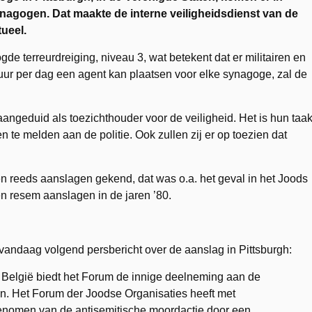
nagogen. Dat maakte de interne veiligheidsdienst van de
ueel.
de terreurdreiging, niveau 3, wat betekent dat er militairen en
 uur per dag een agent kan plaatsen voor elke synagoge, zal de
angeduid als toezichthouder voor de veiligheid. Het is hun taa
 te melden aan de politie. Ook zullen zij er op toezien dat
n reeds aanslagen gekend, dat was o.a. het geval in het Joods
 resem aanslagen in de jaren ’80.
andaag volgend persbericht over de aanslag in Pittsburgh:
elgië biedt het Forum de innige deelneming aan de
n. Het Forum der Joodse Organisaties heeft met
genomen van de antisemitische moordactie door een