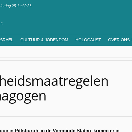
erdag 25 Juni 0:36
it
ISRAËL
CULTUUR & JODENDOM
HOLOCAUST
OVER ONS
gheidsmaatregelen
nagogen
ge in Pittsburgh, in de Verenigde Staten, komen er in