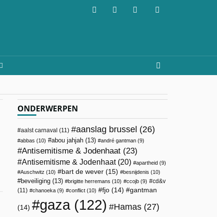
ONDERWERPEN
aanslag brussel
(26)
aalst carnaval
(11)
abou jahjah
(13)
abbas
(10)
andré gantman
(9)
Antisemitisme & Jodenhaat
(23)
Antisemitisme & Jodenhaat
(20)
apartheid
(9)
bart de wever
(15)
Auschwitz
(10)
besnijdenis
(10)
beveiliging
(13)
cd&v
brigitte herremans
(10)
ccojb
(9)
fjo
(14)
gantman
(11)
chanoeka
(9)
conflict
(10)
gaza
(122)
Hamas
(27)
(14)