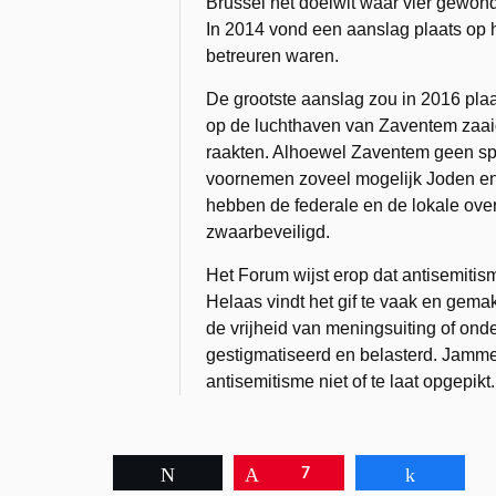
Brussel het doelwit waar vier gewond
In 2014 vond een aanslag plaats op 
betreuren waren.
De grootste aanslag zou in 2016 plaa
op de luchthaven van Zaventem zaai
raakten. Alhoewel Zaventem geen sp
voornemen zoveel mogelijk Joden en
hebben de federale en de lokale over
zwaarbeveiligd.
Het Forum wijst erop dat antisemitis
Helaas vindt het gif te vaak en gema
de vrijheid van meningsuiting of on
gestigmatiseerd en belasterd. Jamme
antisemitisme niet of te laat opgepik
Tweet
Pin
7
Share