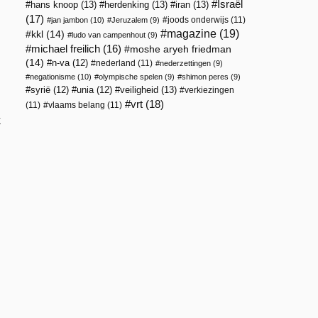
Israël
hans knoop
(13)
herdenking
(13)
iran
(13)
(17)
joods onderwijs
(11)
jan jambon
(10)
Jeruzalem
(9)
magazine
(19)
kkl
(14)
ludo van campenhout
(9)
michael freilich
(16)
moshe aryeh friedman
(14)
n-va
(12)
nederland
(11)
nederzettingen
(9)
negationisme
(10)
olympische spelen
(9)
shimon peres
(9)
veiligheid
(13)
syrië
(12)
unia
(12)
verkiezingen
vrt
(18)
(11)
vlaams belang
(11)
k