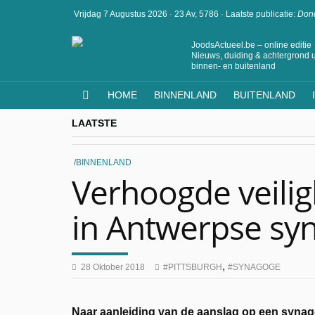
Vrijdag 7 Augustus 2026
·
23 Av, 5786
·
Laatste publicatie:
Dond
JoodsActueel.be – online editie
Nieuws, duiding & achtergrond u
binnen- en buitenland
HOME
BINNENLAND
BUITENLAND
LAATSTE
BINNENLAND
Verhoogde veili
in Antwerpse sy
,
28 Oktober 2018
PITTSBURGH
SYNAGOGE
Naar aanleiding van de aanslag op een synago