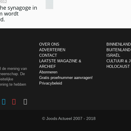
2012
che synagoge in
m wordt
d.
OVER ONS
BINNENLAND
ADVERTEREN
BUITENLAND
CONTACT
ISRAËL
LAATSTE MAGAZINE &
CULTUUR & 
ARCHIEF
HOLOCAUST
el de mening van
Abonneren
emeenschap. De
Gratis proefnummer aanvragen!
itelijke
Privacybeleid
ening te hebben
© Joods Actueel 2007 - 2018