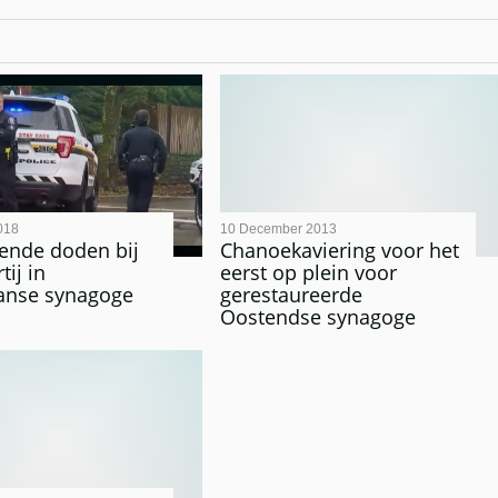
018
10 December 2013
lende doden bij
Chanoekaviering voor het
tij in
eerst op plein voor
anse synagoge
gerestaureerde
Oostendse synagoge