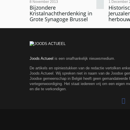
8 November 2013
1 December 
Bijzondere
Historis
Kristalnachtherdenking in
Jeruzale
Grote Synagoge Brussel
herbouw
Joods Actueel
is een onafhankelijk nieuwsmedium.
De artikels en opiniestukken van de redactie vertolken enk
Joods Actueel. Wij spreken niet in naam van de Joodse g
Joodse gemeenschap in België heeft geen gemandateerde fe
vertegenwoordiging. Het staat iedereen vrij om een eigen m
en die te verkondigen.