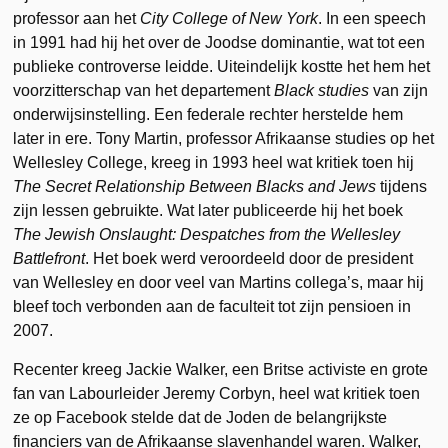
professor aan het
City College of New York
. In een speech
in 1991 had hij het over de Joodse dominantie, wat tot een
publieke controverse leidde. Uiteindelijk kostte het hem het
voorzitterschap van het departement
Black studies
van zijn
onderwijsinstelling. Een federale rechter herstelde hem
later in ere. Tony Martin, professor Afrikaanse studies op het
Wellesley College, kreeg in 1993 heel wat kritiek toen hij
The Secret Relationship Between Blacks and Jews
tijdens
zijn lessen gebruikte. Wat later publiceerde hij het boek
The Jewish Onslaught: Despatches from the Wellesley
Battlefront
. Het boek werd veroordeeld door de president
van Wellesley en door veel van Martins collega’s, maar hij
bleef toch verbonden aan de faculteit tot zijn pensioen in
2007.
Recenter kreeg Jackie Walker, een Britse activiste en grote
fan van Labourleider Jeremy Corbyn, heel wat kritiek toen
ze op Facebook stelde dat de Joden de belangrijkste
financiers van de Afrikaanse slavenhandel waren. Walker,