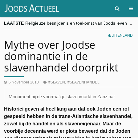
LAATSTE
Religieuze besnijdenis en toekomst van Joods leven centraal tijdens conferentie in Brussel
“Besnijdenisdebat toont hoe moeilijk seculiere Westen minderheden begrijpt”, Jinnih Beels (Vooruit)
CITYTRIP | ROEMENIË – Boekarest: de verrassing van Oost-Europa
BUITENLAND
“Vandaag zit elke Jood in België op de beklaagdenbank”
Mythe over Joodse
goKosher lanceert nieuwe website en samenwerking met Mishpacha voor kosher travel en simchas wereldwijd
dominantie in de
slavenhandel doorprikt
,
6 November 2018
SLAVEN
SLAVENHANDEL
Monument bij de voormalige slavenmarkt in Zanzibar
Historici geven al heel lang aan dat ook Joden een rol
gespeeld hebben in de trans-Atlantische slavenhandel,
zowel bij de handel en als slaveneigenaar. Maar de
voorbije decennia werd er plots beweerd dat de Joden