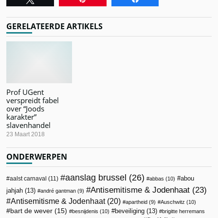
GERELATEERDE ARTIKELS
Prof UGent
verspreidt fabel
over “Joods
karakter”
slavenhandel
23 Maart 2018
ONDERWERPEN
aanslag brussel
(26)
abou
aalst carnaval
(11)
abbas
(10)
Antisemitisme & Jodenhaat
(23)
jahjah
(13)
andré gantman
(9)
Antisemitisme & Jodenhaat
(20)
apartheid
(9)
Auschwitz
(10)
bart de wever
(15)
beveiliging
(13)
besnijdenis
(10)
brigitte herremans