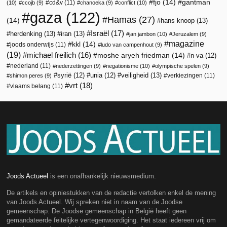
fjo
(14)
gantman
cd&v
(11)
(10)
ccojb
(9)
chanoeka
(9)
conflict
(10)
gaza
(122)
Hamas
(27)
(14)
hans knoop
(13)
Israël
(17)
herdenking
(13)
iran
(13)
jan jambon
(10)
Jeruzalem
(9)
magazine
kkl
(14)
joods onderwijs
(11)
ludo van campenhout
(9)
(19)
michael freilich
(16)
moshe aryeh friedman
(14)
n-va
(12)
nederland
(11)
nederzettingen
(9)
negationisme
(10)
olympische spelen
(9)
veiligheid
(13)
syrië
(12)
unia
(12)
verkiezingen
(11)
shimon peres
(9)
vrt
(18)
vlaams belang
(11)
Joods Actueel
is een onafhankelijk nieuwsmedium.
De artikels en opiniestukken van de redactie vertolken enkel de mening
van Joods Actueel. Wij spreken niet in naam van de Joodse
gemeenschap. De Joodse gemeenschap in België heeft geen
gemandateerde feitelijke vertegenwoordiging. Het staat iedereen vrij om