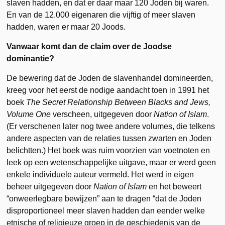
slaven hadden, en dat er daar maar 120 Joden bij waren.
En van de 12.000 eigenaren die vijftig of meer slaven
hadden, waren er maar 20 Joods.
Vanwaar komt dan de claim over de Joodse
dominantie?
De bewering dat de Joden de slavenhandel domineerden,
kreeg voor het eerst de nodige aandacht toen in 1991 het
boek
The Secret Relationship Between Blacks and Jews,
Volume One
verscheen, uitgegeven door
Nation of Islam
.
(Er verschenen later nog twee andere volumes, die telkens
andere aspecten van de relaties tussen zwarten en Joden
belichtten.) Het boek was ruim voorzien van voetnoten en
leek op een wetenschappelijke uitgave, maar er werd geen
enkele individuele auteur vermeld. Het werd in eigen
beheer uitgegeven door
Nation of Islam
en het beweert
“onweerlegbare bewijzen” aan te dragen “dat de Joden
disproportioneel meer slaven hadden dan eender welke
etnische of religieuze groep in de geschiedenis van de