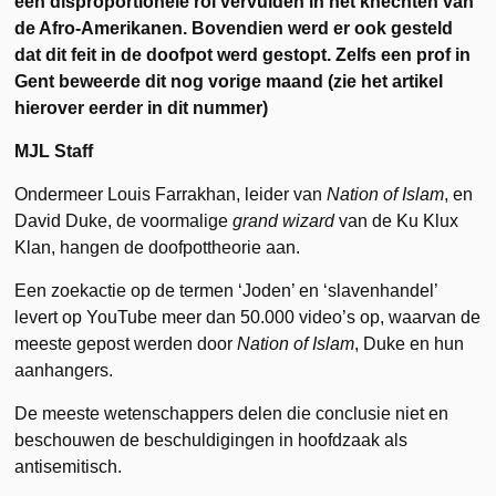
een disproportionele rol vervulden in het knechten van
de Afro-Amerikanen. Bovendien werd er ook gesteld
dat dit feit in de doofpot werd gestopt. Zelfs een prof in
Gent beweerde dit nog vorige maand (zie het artikel
hierover eerder in dit nummer)
MJL Staff
Ondermeer Louis Farrakhan, leider van
Nation of Islam
, en
David Duke, de voormalige
grand wizard
van de Ku Klux
Klan, hangen de doofpottheorie aan.
Een zoekactie op de termen ‘Joden’ en ‘slavenhandel’
levert op YouTube meer dan 50.000 video’s op, waarvan de
meeste gepost werden door
Nation of Islam
, Duke en hun
aanhangers.
De meeste wetenschappers delen die conclusie niet en
beschouwen de beschuldigingen in hoofdzaak als
antisemitisch.