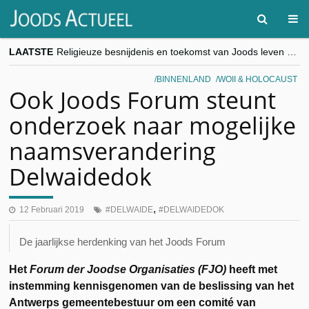
LAATSTE
Religieuze besnijdenis en toekomst van Joods leven centraal tijdens conferentie in Brussel
“Besnijdenisdebat toont hoe moeilijk seculiere Westen minderheden begrijpt”, Jinnih Beels (Vooruit)
CITYTRIP | ROEMENIË – Boekarest: de verrassing van Oost-Europa
BINNENLAND
WOII & HOLOCAUST
“Vandaag zit elke Jood in België op de beklaagdenbank”
Ook Joods Forum steunt
goKosher lanceert nieuwe website en samenwerking met Mishpacha voor kosher travel en simchas wereldwijd
onderzoek naar mogelijke
naamsverandering
Delwaidedok
,
12 Februari 2019
DELWAIDE
DELWAIDEDOK
De jaarlijkse herdenking van het Joods Forum
Het
Forum der Joodse Organisaties (FJO)
heeft met
instemming kennisgenomen van de beslissing van het
Antwerps gemeentebestuur om een comité van