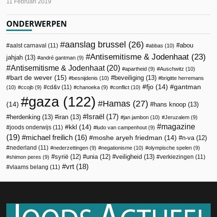
11 Februari 2019
ONDERWERPEN
aanslag brussel
(26)
abou
aalst carnaval
(11)
abbas
(10)
Antisemitisme & Jodenhaat
(23)
jahjah
(13)
andré gantman
(9)
Antisemitisme & Jodenhaat
(20)
apartheid
(9)
Auschwitz
(10)
bart de wever
(15)
beveiliging
(13)
besnijdenis
(10)
brigitte herremans
fjo
(14)
gantman
cd&v
(11)
(10)
ccojb
(9)
chanoeka
(9)
conflict
(10)
gaza
(122)
Hamas
(27)
(14)
hans knoop
(13)
Israël
(17)
herdenking
(13)
iran
(13)
jan jambon
(10)
Jeruzalem
(9)
magazine
kkl
(14)
joods onderwijs
(11)
ludo van campenhout
(9)
(19)
michael freilich
(16)
moshe aryeh friedman
(14)
n-va
(12)
nederland
(11)
nederzettingen
(9)
negationisme
(10)
olympische spelen
(9)
veiligheid
(13)
syrië
(12)
unia
(12)
verkiezingen
(11)
shimon peres
(9)
vrt
(18)
vlaams belang
(11)