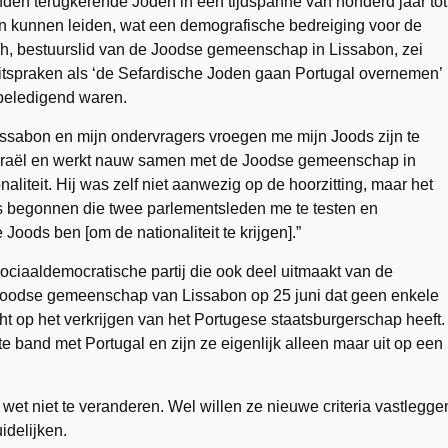
enden terugkerende Joden in een tijdspanne van honderd jaar tot
kunnen leiden, wat een demografische bedreiging voor de
ah, bestuurslid van de Joodse gemeenschap in Lissabon, zei
t uitspraken als ‘de Sefardische Joden gaan Portugal overnemen’
 beledigend waren.
Lissabon en mijn ondervragers vroegen me mijn Joods zijn te
n Israël en werkt nauw samen met de Joodse gemeenschap in
liteit. Hij was zelf niet aanwezig op de hoorzitting, maar het
ts begonnen die twee parlementsleden me te testen en
Joods ben [om de nationaliteit te krijgen].”
ociaaldemocratische partij die ook deel uitmaakt van de
e Joodse gemeenschap van Lissabon op 25 juni dat geen enkele
 op het verkrijgen van het Portugese staatsburgerschap heeft.
band met Portugal en zijn ze eigenlijk alleen maar uit op een
e wet niet te veranderen. Wel willen ze nieuwe criteria vastlegge
idelijken.