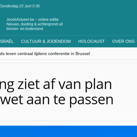
Donderdag 25 Juni 0:36
JoodsActueel.be – online editie
Nieuws, duiding & achtergrond uit
binnen- en buitenland
ISRAËL
CULTUUR & JODENDOM
HOLOCAUST
OVER ONS
s leven centraal tijdens conferentie in Brussel
ere Westen minderheden begrijpt”, Jinnih Beels (Vooruit)
rassing van Oost-Europa
laagdenbank”
nwerking met Mishpacha voor kosher travel en simchas wereldwijd
g ziet af van plan
swet aan te passen