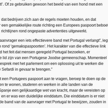
t!’. Of ze gebruiken gewoon het beeld van een hond met een
at bedrijven zich aan de regels moeten houden, en dat
 een gemakkelijke route richting een Europees paspoort beboe
chtlijnen rond ongepaste advertenties uitgewerkt.
aanvrager een iets effectievere band met Portugal verlangt”, leg
n rond ‘gemakspaspoorten’. Het karakter van die effectieve link
ld het feit dat mensen geregeld Portugal bezoeken, er
 ze lid zijn van een Portugese Joodse gemeenschap. Momenteel
esprek met het parlement om een oplossing uit te werken die
 Sefardi in gevaar te brengen.”
ht een Portugees paspoort aan te vragen, beroep te doen op de
en te wonen, studeren en werken in alle landen van de
panje een gelijkaardige wet van kracht, maar de vereisten op
r, en er was een duidelijke einddatum. Die einddatum is er niet
de band van de aanvrager met Portugal te bewijzen, zouden in