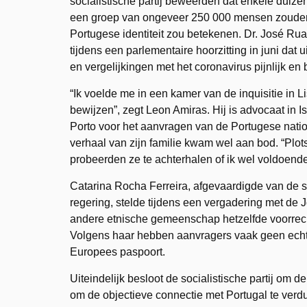
socialistische partij beweerden dat enkele duiz
een groep van ongeveer 250 000 mensen zouden 
Portugese identiteit zou betekenen. Dr. José Ru
tijdens een parlementaire hoorzitting in juni da
en vergelijkingen met het coronavirus pijnlijk en
“Ik voelde me in een kamer van de inquisitie in 
bewijzen”, zegt Leon Amiras. Hij is advocaat i
Porto voor het aanvragen van de Portugese nationa
verhaal van zijn familie kwam wel aan bod. “Plo
probeerden ze te achterhalen of ik wel voldoende 
Catarina Rocha Ferreira, afgevaardigde van de s
regering, stelde tijdens een vergadering met d
andere etnische gemeenschap hetzelfde voorrecht
Volgens haar hebben aanvragers vaak geen echte 
Europees paspoort.
Uiteindelijk besloot de socialistische partij om d
om de objectieve connectie met Portugal te verdu