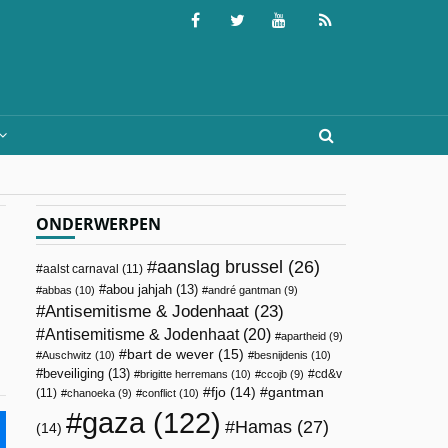
ONDERWERPEN
aanslag brussel
(26)
aalst carnaval
(11)
abou jahjah
(13)
abbas
(10)
andré gantman
(9)
Antisemitisme & Jodenhaat
(23)
Antisemitisme & Jodenhaat
(20)
apartheid
(9)
bart de wever
(15)
Auschwitz
(10)
besnijdenis
(10)
beveiliging
(13)
cd&v
brigitte herremans
(10)
ccojb
(9)
fjo
(14)
gantman
(11)
chanoeka
(9)
conflict
(10)
gaza
(122)
Hamas
(27)
(14)