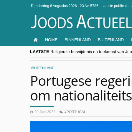
Donderdag 6 Augustus 2026
·
23 Av, 5786
·
Laatste publicatie:
HOME
BINNENLAND
BUITENLAND
LAATSTE
Religieuze besnijdenis en toekomst van Jood
“Besnijdenisdebat toont hoe moeilijk seculi
CITYTRIP | ROEMENIË – Boekarest: de ver
“Vandaag zit elke Jood in België op de bek
BUITENLAND
goKosher lanceert nieuwe website en same
Portugese regerin
om nationaliteit
30 Juni 2022
PORTUGAL