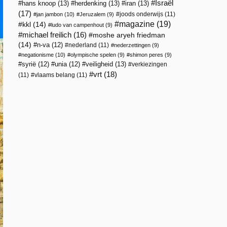
Israël
hans knoop
(13)
herdenking
(13)
iran
(13)
(17)
joods onderwijs
(11)
jan jambon
(10)
Jeruzalem
(9)
magazine
(19)
kkl
(14)
ludo van campenhout
(9)
michael freilich
(16)
moshe aryeh friedman
(14)
n-va
(12)
nederland
(11)
nederzettingen
(9)
negationisme
(10)
olympische spelen
(9)
shimon peres
(9)
veiligheid
(13)
syrië
(12)
unia
(12)
verkiezingen
vrt
(18)
(11)
vlaams belang
(11)