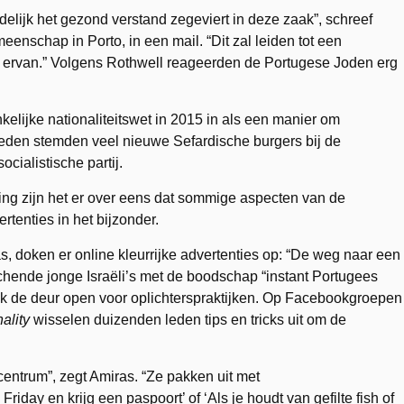
ndelijk het gezond verstand zegeviert in deze zaak”, schreef
enschap in Porto, in een mail. “Dit zal leiden tot een
ing ervan.” Volgens Rothwell reageerden de Portugese Joden erg
nkelijke nationaliteitswet in 2015 in als een manier om
 reden stemden veel nieuwe Sefardische burgers bij de
cialistische partij.
g zijn het er over eens dat sommige aspecten van de
rtenties in het bijzonder.
, doken er online kleurrijke advertenties op: “De weg naar een
achende jonge Israëli’s met de boodschap “instant Portugees
 ook de deur open voor oplichterspraktijken. Op Facebookgroepen
ality
wisselen duizenden leden tips en tricks uit om de
centrum”, zegt Amiras. “Ze pakken uit met
day en krijg een paspoort’ of ‘Als je houdt van gefilte fish of