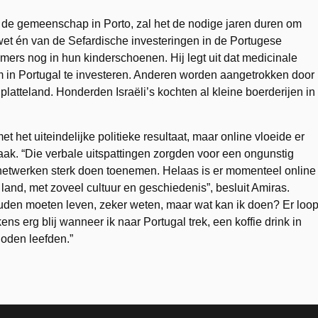
n de gemeenschap in Porto, zal het de nodige jaren duren om
wet én van de Sefardische investeringen in de Portugese
rs nog in hun kinderschoenen. Hij legt uit dat medicinale
om in Portugal te investeren. Anderen worden aangetrokken door
tteland. Honderden Israëli’s kochten al kleine boerderijen in
het uiteindelijke politieke resultaat, maar online vloeide er
maak. “Die verbale uitspattingen zorgden voor een ongunstig
 netwerken sterk doen toenemen. Helaas is er momenteel online
 land, met zoveel cultuur en geschiedenis”, besluit Amiras.
 zouden moeten leven, zeker weten, maar wat kan ik doen? Er loop
ns erg blij wanneer ik naar Portugal trek, een koffie drink in
Joden leefden.”