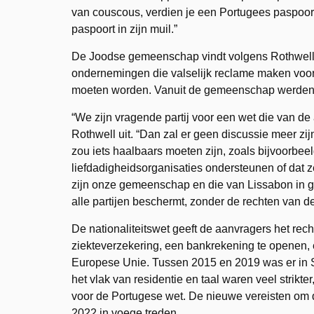
van couscous, verdien je een Portugees paspoor
paspoort in zijn muil.”
De Joodse gemeenschap vindt volgens Rothwell d
ondernemingen die valselijk reclame maken voor
moeten worden. Vanuit de gemeenschap werden ri
“We zijn vragende partij voor een wet die van de 
Rothwell uit. “Dan zal er geen discussie meer zij
zou iets haalbaars moeten zijn, zoals bijvoorbee
liefdadigheidsorganisaties ondersteunen of dat
zijn onze gemeenschap en die van Lissabon in g
alle partijen beschermt, zonder de rechten van de
De nationaliteitswet geeft de aanvragers het rec
ziekteverzekering, een bankrekening te openen, 
Europese Unie. Tussen 2015 en 2019 was er in S
het vlak van residentie en taal waren veel strikte
voor de Portugese wet. De nieuwe vereisten om 
2022 in voege treden.