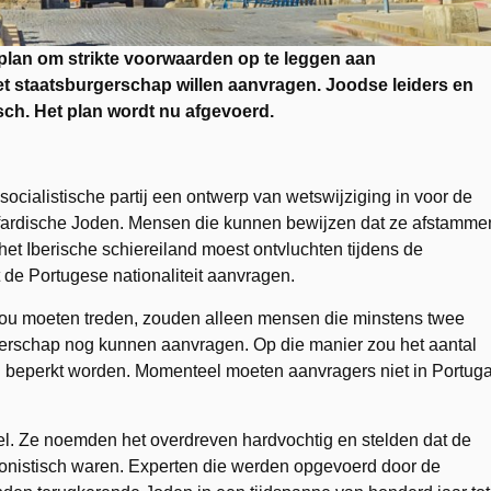
plan om strikte voorwaarden op te leggen aan
t staatsburgerschap willen aanvragen. Joodse leiders en
sch. Het plan wordt nu afgevoerd.
cialistische partij een ontwerp van wetswijziging in voor de
efardische Joden. Mensen die kunnen bewijzen dat ze afstamme
het Iberische schiereiland moest ontvluchten tijdens de
t de Portugese nationaliteit aanvragen.
 zou moeten treden, zouden alleen mensen die minstens twee
gerschap nog kunnen aanvragen. Op die manier zou het aantal
 beperkt worden. Momenteel moeten aanvragers niet in Portuga
el. Ze noemden het overdreven hardvochtig en stelden dat de
onistisch waren. Experten die werden opgevoerd door de