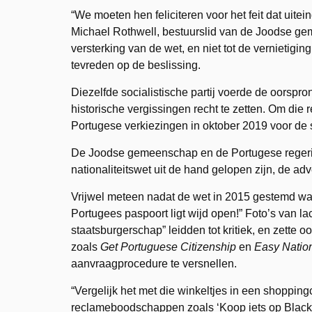
“We moeten hen feliciteren voor het feit dat uitei
Michael Rothwell, bestuurslid van de Joodse geme
versterking van de wet, en niet tot de vernietig
tevreden op de beslissing.
Diezelfde socialistische partij voerde de oorspro
historische vergissingen recht te zetten. Om die
Portugese verkiezingen in oktober 2019 voor de so
De Joodse gemeenschap en de Portugese regerin
nationaliteitswet uit de hand gelopen zijn, de adve
Vrijwel meteen nadat de wet in 2015 gestemd was
Portugees paspoort ligt wijd open!” Foto’s van l
staatsburgerschap” leidden tot kritiek, en zette
zoals
Get Portuguese Citizenship
en
Easy Nation
aanvraagprocedure te versnellen.
“Vergelijk het met die winkeltjes in een shopping
reclameboodschappen zoals ‘Koop iets op Black Fri