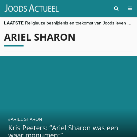
LAATSTE
Religieuze besnijdenis en toekomst van Joods leven centraal tijdens conferentie in Brussel
“Besnijdenisdebat toont hoe moeilijk seculiere Westen minderheden begrijpt”, Jinnih Beels (Vooruit)
ARIEL SHARON
CITYTRIP | ROEMENIË – Boekarest: de verrassing van Oost-Europa
“Vandaag zit elke Jood in België op de beklaagdenbank”
goKosher lanceert nieuwe website en samenwerking met Mishpacha voor kosher travel en simchas wereldwijd
ARIEL SHARON
Kris Peeters: “Ariel Sharon was een
waar monument”