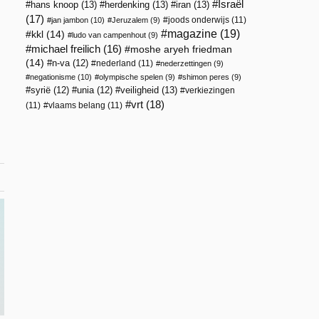
Israël
hans knoop
(13)
herdenking
(13)
iran
(13)
(17)
joods onderwijs
(11)
jan jambon
(10)
Jeruzalem
(9)
magazine
(19)
kkl
(14)
ludo van campenhout
(9)
michael freilich
(16)
moshe aryeh friedman
(14)
n-va
(12)
nederland
(11)
nederzettingen
(9)
negationisme
(10)
olympische spelen
(9)
shimon peres
(9)
veiligheid
(13)
syrië
(12)
unia
(12)
verkiezingen
vrt
(18)
(11)
vlaams belang
(11)