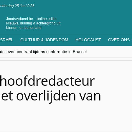
nderdag 25 Juni 0:36
JoodsActueel.be – online editie
Nieuws, duiding & achtergrond uit
binnen- en buitenland
ISRAËL
CULTUUR & JODENDOM
HOLOCAUST
OVER ONS
s leven centraal tijdens conferentie in Brussel
ere Westen minderheden begrijpt”, Jinnih Beels (Vooruit)
rassing van Oost-Europa
laagdenbank”
nwerking met Mishpacha voor kosher travel en simchas wereldwijd
 hoofdredacteur
et overlijden van