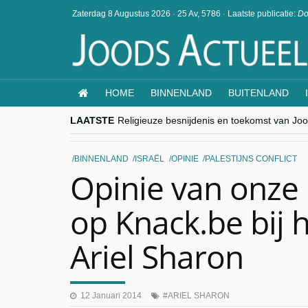
Zaterdag 8 Augustus 2026
·
25 Av, 5786
·
Laatste publicatie:
Do
HOME
BINNENLAND
BUITENLAND
LAATSTE
Religieuze besnijdenis en toekomst van Jood
“Besnijdenisdebat toont hoe moeilijk seculi
CITYTRIP | ROEMENIË – Boekarest: de ver
“Vandaag zit elke Jood in België op de bek
BINNENLAND
ISRAËL
OPINIE
PALESTIJNS CONFLICT
goKosher lanceert nieuwe website en same
Opinie van onze
op Knack.be bij h
Ariel Sharon
12 Januari 2014
ARIEL SHARON