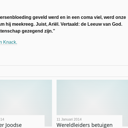
hersenbloeding geveld werd en in een coma viel, werd onze
hij meekreeg. Juist, Ariël. Vertaald: de Leeuw van God.
latenschap gezegend zijn.”
an Knack.
014
11 Januari 2014
er Joodse
Wereldleiders betuigen