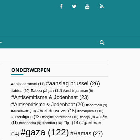
ONDERWERPEN
aanslag brussel
(26)
aalst carnaval
(11)
abou jahjah
(13)
abbas
(10)
andré gantman
(9)
Antisemitisme & Jodenhaat
(23)
Antisemitisme & Jodenhaat
(20)
apartheid
(9)
bart de wever
(15)
Auschwitz
(10)
besnijdenis
(10)
beveiliging
(13)
cd&v
brigitte herremans
(10)
ccojb
(9)
fjo
(14)
gantman
(11)
chanoeka
(9)
conflict
(10)
gaza
(122)
Hamas
(27)
(14)