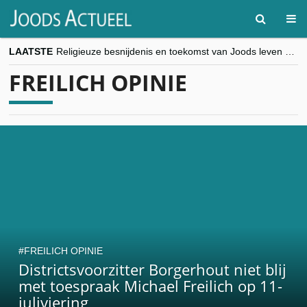
LAATSTE
Religieuze besnijdenis en toekomst van Joods leven centraal tijdens conferentie in Brussel
“Besnijdenisdebat toont hoe moeilijk seculiere Westen minderheden begrijpt”, Jinnih Beels (Vooruit)
FREILICH OPINIE
CITYTRIP | ROEMENIË – Boekarest: de verrassing van Oost-Europa
“Vandaag zit elke Jood in België op de beklaagdenbank”
goKosher lanceert nieuwe website en samenwerking met Mishpacha voor kosher travel en simchas wereldwijd
FREILICH OPINIE
Districtsvoorzitter Borgerhout niet blij
met toespraak Michael Freilich op 11-
juliviering