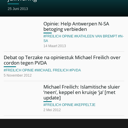
25 Juni 2013
Opinie: Help Antwerpen N-SA
betoging verbieden
FREILICH OPINIE
KATHLEEN VAN BREMPT
N-
SA
14 Maart 2013
Debat op Terzake na opiniestuk Michael Freilich over
cordon tegen PVDA
FREILICH OPINIE
MICHAEL FREILICH
PVDA
5 November 2012
Michael Freilich: Islamitische sluier
‘neen’, keppel en kruisje ‘ja’ [met
update]
FREILICH OPINIE
KEPPELTJE
2 Mei 2012