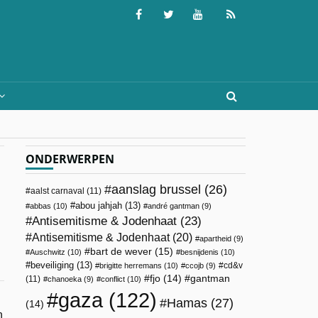
ONDERWERPEN
aanslag brussel
(26)
aalst carnaval
(11)
abou jahjah
(13)
abbas
(10)
andré gantman
(9)
Antisemitisme & Jodenhaat
(23)
Antisemitisme & Jodenhaat
(20)
apartheid
(9)
bart de wever
(15)
Auschwitz
(10)
besnijdenis
(10)
beveiliging
(13)
cd&v
brigitte herremans
(10)
ccojb
(9)
fjo
(14)
gantman
(11)
chanoeka
(9)
conflict
(10)
gaza
(122)
Hamas
(27)
(14)
n