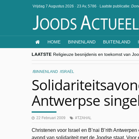
Vrijdag 7 Augustus 2026
·
23 Av, 5786
·
Laatste publicatie:
Dond
HOME
BINNENLAND
BUITENLAND
LAATSTE
Religieuze besnijdenis en toekomst van Jood
“Besnijdenisdebat toont hoe moeilijk seculi
CITYTRIP | ROEMENIË – Boekarest: de ver
“Vandaag zit elke Jood in België op de bek
BINNENLAND
ISRAËL
goKosher lanceert nieuwe website en same
Solidariteitsavon
Antwerpse singe
22 Februari 2009
TZAHAL
Christenen voor Israel en B’nai B’rith Antwerpe
avond van solidariteit met de Joodse staat. Voo