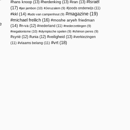
Israël
hans knoop
(13)
herdenking
(13)
iran
(13)
(17)
joods onderwijs
(11)
jan jambon
(10)
Jeruzalem
(9)
magazine
(19)
kkl
(14)
ludo van campenhout
(9)
michael freilich
(16)
moshe aryeh friedman
e
(14)
n-va
(12)
nederland
(11)
nederzettingen
(9)
negationisme
(10)
olympische spelen
(9)
shimon peres
(9)
veiligheid
(13)
syrië
(12)
unia
(12)
verkiezingen
vrt
(18)
(11)
vlaams belang
(11)