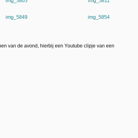
img_5805
img_5811
img_5849
img_5854
bben van de avond, hierbij een Youtube clipje van een