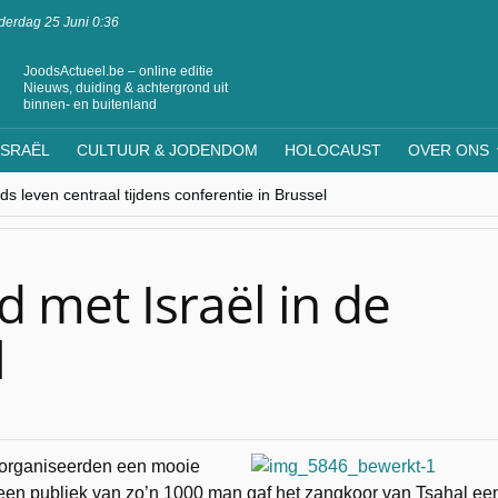
erdag 25 Juni 0:36
JoodsActueel.be – online editie
Nieuws, duiding & achtergrond uit
binnen- en buitenland
ISRAËL
CULTUUR & JODENDOM
HOLOCAUST
OVER ONS
s leven centraal tijdens conferentie in Brussel
ere Westen minderheden begrijpt”, Jinnih Beels (Vooruit)
rassing van Oost-Europa
laagdenbank”
nwerking met Mishpacha voor kosher travel en simchas wereldwijd
d met Israël in de
l
n organiseerden een mooie
r een publiek van zo’n 1000 man gaf het zangkoor van Tsahal ee