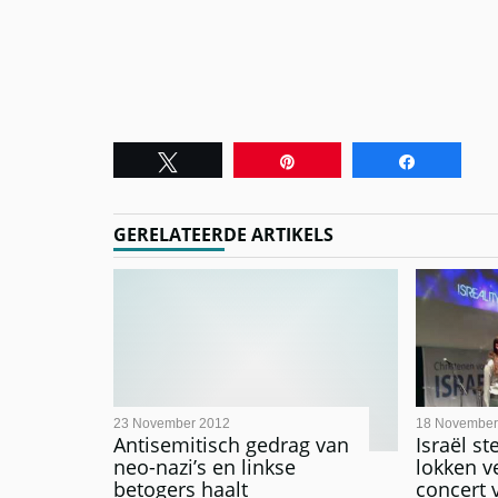
Tweet
Pin
Share
GERELATEERDE ARTIKELS
23 November 2012
18 November
Antisemitisch gedrag van
Israël s
neo-nazi’s en linkse
lokken v
betogers haalt
concert 