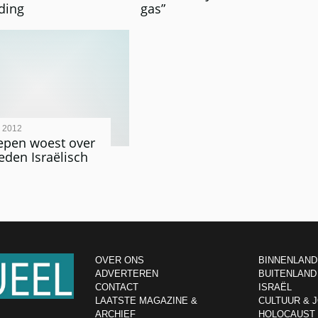
ding
gas”
 2012
epen woest over
eden Israëlisch
OVER ONS
BINNENLAND
ADVERTEREN
BUITENLAND
CONTACT
ISRAËL
LAATSTE MAGAZINE &
CULTUUR & 
ARCHIEF
HOLOCAUST