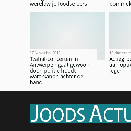
wereldwijd Joodse pers
bommel
17 November 2012
13 November
Tzahal-concerten in
Actiegro
Antwerpen gaat gewoon
aan optr
door, politie houdt
leger
waterkanon achter de
hand