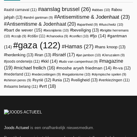
aanslag brussel
(26)
abou
aalst carnaval
(11)
abbas
(10)
Antisemitisme & Jodenhaat
(23)
jahjah
(13)
andré gantman
(9)
Antisemitisme & Jodenhaat
(20)
apartheid
(9)
Auschwitz
(10)
bart de wever
(15)
beveiliging
(13)
besnijdenis
(10)
brigitte herremans
fjo
(14)
gantman
cd&v
(11)
(10)
ccojb
(9)
chanoeka
(9)
conflict
(10)
gaza
(122)
Hamas
(27)
(14)
hans knoop
(13)
Israël
(17)
herdenking
(13)
iran
(13)
jan jambon
(10)
Jeruzalem
(9)
magazine
kkl
(14)
joods onderwijs
(11)
ludo van campenhout
(9)
(19)
michael freilich
(16)
moshe aryeh friedman
(14)
n-va
(12)
nederland
(11)
nederzettingen
(9)
negationisme
(10)
olympische spelen
(9)
veiligheid
(13)
syrië
(12)
unia
(12)
verkiezingen
(11)
shimon peres
(9)
vrt
(18)
vlaams belang
(11)
Joods Actueel
is een onafhankelijk nieuwsmedium.