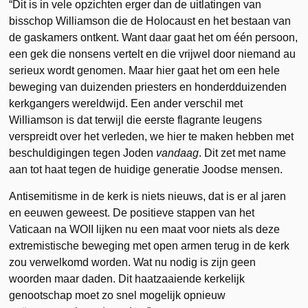
“Dit is in vele opzichten erger dan de uitlatingen van
bisschop Williamson die de Holocaust en het bestaan van
de gaskamers ontkent. Want daar gaat het om één persoon,
een gek die nonsens vertelt en die vrijwel door niemand au
serieux wordt genomen. Maar hier gaat het om een hele
beweging van duizenden priesters en honderdduizenden
kerkgangers wereldwijd. Een ander verschil met
Williamson is dat terwijl die eerste flagrante leugens
verspreidt over het verleden, we hier te maken hebben met
beschuldigingen tegen Joden
vandaag
. Dit zet met name
aan tot haat tegen de huidige generatie Joodse mensen.
Antisemitisme in de kerk is niets nieuws, dat is er al jaren
en eeuwen geweest. De positieve stappen van het
Vaticaan na WOII lijken nu een maat voor niets als deze
extremistische beweging met open armen terug in de kerk
zou verwelkomd worden. Wat nu nodig is zijn geen
woorden maar daden. Dit haatzaaiende kerkelijk
genootschap moet zo snel mogelijk opnieuw