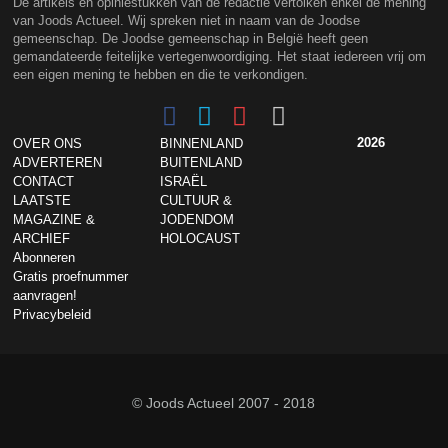
De artikels en opiniestukken van de redactie vertolken enkel de mening
van Joods Actueel. Wij spreken niet in naam van de Joodse
gemeenschap. De Joodse gemeenschap in België heeft geen
gemandateerde feitelijke vertegenwoordiging. Het staat iedereen vrij om
een eigen mening te hebben en die te verkondigen.
2026
OVER ONS
BINNENLAND
ADVERTEREN
BUITENLAND
CONTACT
ISRAËL
LAATSTE
CULTUUR &
MAGAZINE &
JODENDOM
ARCHIEF
HOLOCAUST
Abonneren
Gratis proefnummer
aanvragen!
Privacybeleid
© Joods Actueel 2007 - 2018