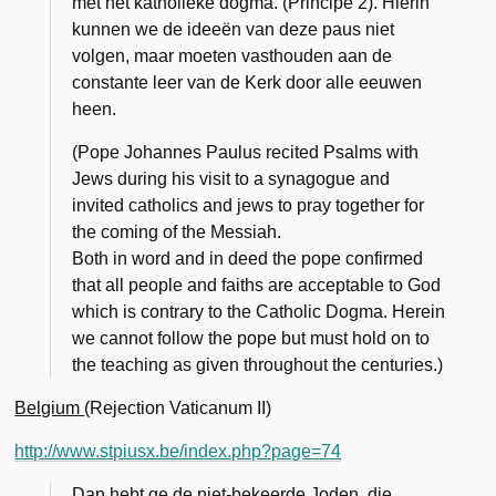
met het katholieke dogma. (Principe 2). Hierin
kunnen we de ideeën van deze paus niet
volgen, maar moeten vasthouden aan de
constante leer van de Kerk door alle eeuwen
heen.
(Pope Johannes Paulus recited Psalms with
Jews during his visit to a synagogue and
invited catholics and jews to pray together for
the coming of the Messiah.
Both in word and in deed the pope confirmed
that all people and faiths are acceptable to God
which is contrary to the Catholic Dogma. Herein
we cannot follow the pope but must hold on to
the teaching as given throughout the centuries.)
Belgium
(Rejection Vaticanum II)
http://www.stpiusx.be/index.php?page=74
Dan hebt ge de niet-bekeerde Joden, die