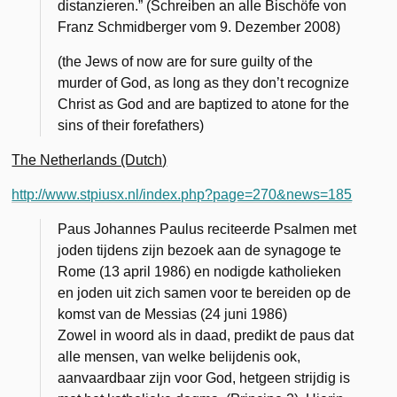
distanzieren.” (Schreiben an alle Bischöfe von
Franz Schmidberger vom 9. Dezember 2008)
(the Jews of now are for sure guilty of the
murder of God, as long as they don’t recognize
Christ as God and are baptized to atone for the
sins of their forefathers)
The Netherlands (Dutch)
http://www.stpiusx.nl/index.php?page=270&news=185
Paus Johannes Paulus reciteerde Psalmen met
joden tijdens zijn bezoek aan de synagoge te
Rome (13 april 1986) en nodigde katholieken
en joden uit zich samen voor te bereiden op de
komst van de Messias (24 juni 1986)
Zowel in woord als in daad, predikt de paus dat
alle mensen, van welke belijdenis ook,
aanvaardbaar zijn voor God, hetgeen strijdig is