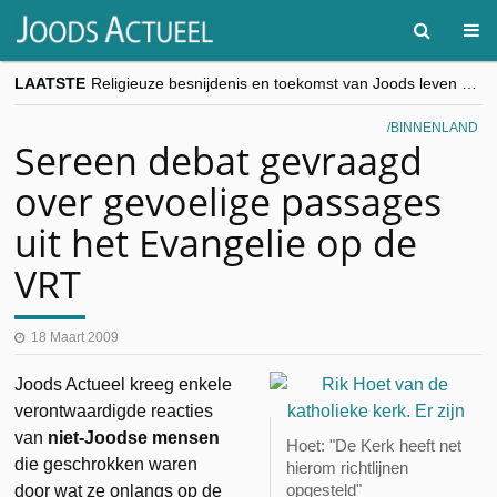
LAATSTE
Religieuze besnijdenis en toekomst van Joods leven centraal tijdens conferentie in Brussel
“Besnijdenisdebat toont hoe moeilijk seculiere Westen minderheden begrijpt”, Jinnih Beels (Vooruit)
CITYTRIP | ROEMENIË – Boekarest: de verrassing van Oost-Europa
BINNENLAND
“Vandaag zit elke Jood in België op de beklaagdenbank”
Sereen debat gevraagd
goKosher lanceert nieuwe website en samenwerking met Mishpacha voor kosher travel en simchas wereldwijd
over gevoelige passages
uit het Evangelie op de
VRT
18 Maart 2009
Joods Actueel kreeg enkele
verontwaardigde reacties
van
niet-Joodse mensen
Hoet: "De Kerk heeft net
die geschrokken waren
hierom richtlijnen
opgesteld"
door wat ze onlangs op de