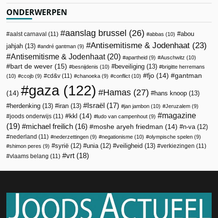
ONDERWERPEN
aanslag brussel
(26)
abou
aalst carnaval
(11)
abbas
(10)
Antisemitisme & Jodenhaat
(23)
jahjah
(13)
andré gantman
(9)
Antisemitisme & Jodenhaat
(20)
apartheid
(9)
Auschwitz
(10)
bart de wever
(15)
beveiliging
(13)
besnijdenis
(10)
brigitte herremans
fjo
(14)
gantman
cd&v
(11)
(10)
ccojb
(9)
chanoeka
(9)
conflict
(10)
gaza
(122)
Hamas
(27)
(14)
hans knoop
(13)
Israël
(17)
herdenking
(13)
iran
(13)
jan jambon
(10)
Jeruzalem
(9)
magazine
kkl
(14)
joods onderwijs
(11)
ludo van campenhout
(9)
(19)
michael freilich
(16)
moshe aryeh friedman
(14)
n-va
(12)
nederland
(11)
nederzettingen
(9)
negationisme
(10)
olympische spelen
(9)
veiligheid
(13)
syrië
(12)
unia
(12)
verkiezingen
(11)
shimon peres
(9)
vrt
(18)
vlaams belang
(11)