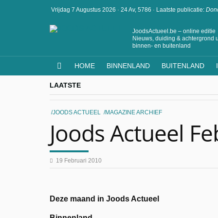
Vrijdag 7 Augustus 2026
·
24 Av, 5786
·
Laatste publicatie:
Dond
JoodsActueel.be – online editie
Nieuws, duiding & achtergrond u
binnen- en buitenland
HOME
BINNENLAND
BUITENLAND
LAATSTE
JOODS ACTUEEL
MAGAZINE ARCHIEF
Joods Actueel Fe
19 Februari 2010
Deze maand in Joods Actueel
Binnenland