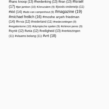
Israël
hans knoop
(13)
herdenking
(13)
iran
(13)
(17)
joods onderwijs
(11)
jan jambon
(10)
Jeruzalem
(9)
magazine
(19)
kkl
(14)
ludo van campenhout
(9)
michael freilich
(16)
moshe aryeh friedman
(14)
n-va
(12)
nederland
(11)
nederzettingen
(9)
negationisme
(10)
olympische spelen
(9)
shimon peres
(9)
veiligheid
(13)
syrië
(12)
unia
(12)
verkiezingen
vrt
(18)
(11)
vlaams belang
(11)