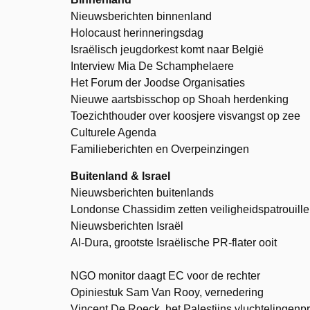
Nieuwsberichten binnenland
Holocaust herinneringsdag
Israëlisch jeugdorkest komt naar België
Interview Mia De Schamphelaere
Het Forum der Joodse Organisaties
Nieuwe aartsbisschop op Shoah herdenking
Toezichthouder over koosjere visvangst op zee
Culturele Agenda
Familieberichten en Overpeinzingen
Buitenland & Israel
Nieuwsberichten buitenlands
Londonse Chassidim zetten veiligheidspatrouille
Nieuwsberichten Israël
Al-Dura, grootste Israëlische PR-flater ooit
NGO monitor daagt EC voor de rechter
Opiniestuk Sam Van Rooy, vernedering
Vincent De Roeck, het Palestijns vluchtelingen