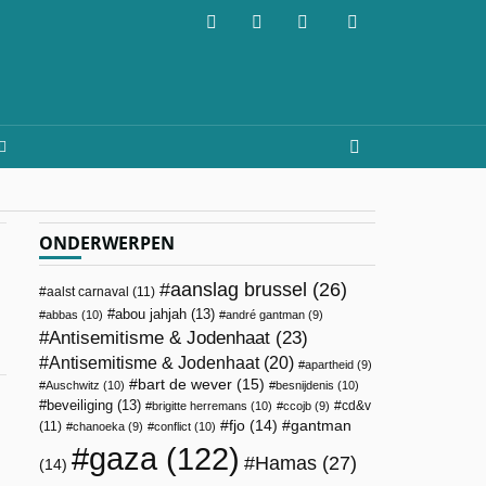
ONDERWERPEN
aanslag brussel
(26)
aalst carnaval
(11)
abou jahjah
(13)
abbas
(10)
andré gantman
(9)
Antisemitisme & Jodenhaat
(23)
Antisemitisme & Jodenhaat
(20)
apartheid
(9)
bart de wever
(15)
Auschwitz
(10)
besnijdenis
(10)
beveiliging
(13)
cd&v
brigitte herremans
(10)
ccojb
(9)
fjo
(14)
gantman
(11)
chanoeka
(9)
conflict
(10)
gaza
(122)
Hamas
(27)
(14)