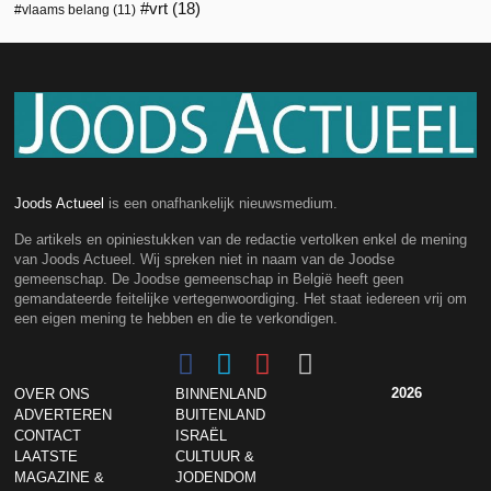
vrt
(18)
vlaams belang
(11)
Joods Actueel
is een onafhankelijk nieuwsmedium.
De artikels en opiniestukken van de redactie vertolken enkel de mening
van Joods Actueel. Wij spreken niet in naam van de Joodse
gemeenschap. De Joodse gemeenschap in België heeft geen
gemandateerde feitelijke vertegenwoordiging. Het staat iedereen vrij om
een eigen mening te hebben en die te verkondigen.
2026
OVER ONS
BINNENLAND
ADVERTEREN
BUITENLAND
CONTACT
ISRAËL
LAATSTE
CULTUUR &
MAGAZINE &
JODENDOM