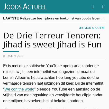
LAATSTE
Religieuze besnijdenis en toekomst van Joods leven centraal tijdens conferentie in Brussel
“Besnijdenisdebat toont hoe moeilijk seculiere Westen minderheden begrijpt”, Jinnih Beels (Vooruit)
CITYTRIP | ROEMENIË – Boekarest: de verrassing van Oost-Europa
HUMOR & SATIRE
“Vandaag zit elke Jood in België op de beklaagdenbank”
De Drie Terreur Tenoren:
goKosher lanceert nieuwe website en samenwerking met Mishpacha voor kosher travel en simchas wereldwijd
Jihad is sweet Jihad is Fun
19 Juni 2010
Er is met deze satirische YouTube opera-aria zonder de
minste twijfel een internethit van ongezien formaat op
komst. Alleen is het afwachten hoe lang youtube de drie
vermaarde tenoren laat uitzingen dit keer. Bij de internethit
“
We con the world
” pleegde YouTube een aanslag op de
vrijheid van meningsuiting en verwijderde het clipje nadat
drie miljoen bezoekers het al bekeken hadden.