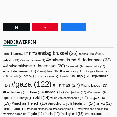
Tweet
Pin
Share
ONDERWERPEN
aanslag brussel
(26)
abou
aalst carnaval
(11)
abbas
(10)
Antisemitisme & Jodenhaat
(23)
jahjah
(13)
andré gantman
(9)
Antisemitisme & Jodenhaat
(20)
apartheid
(9)
Auschwitz
(10)
bart de wever
(15)
beveiliging
(13)
besnijdenis
(10)
brigitte herremans
fjo
(14)
gantman
cd&v
(11)
(10)
ccojb
(9)
chanoeka
(9)
conflict
(10)
gaza
(122)
Hamas
(27)
(14)
hans knoop
(13)
Israël
(17)
herdenking
(13)
iran
(13)
jan jambon
(10)
Jeruzalem
(9)
magazine
kkl
(14)
joods onderwijs
(11)
ludo van campenhout
(9)
(19)
michael freilich
(16)
moshe aryeh friedman
(14)
n-va
(12)
nederland
(11)
nederzettingen
(9)
negationisme
(10)
olympische spelen
(9)
veiligheid
(13)
syrië
(12)
unia
(12)
verkiezingen
(11)
shimon peres
(9)