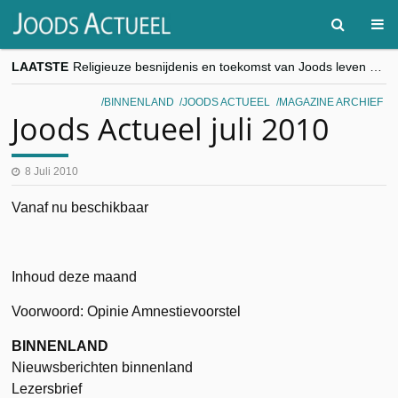
LAATSTE
Religieuze besnijdenis en toekomst van Joods leven centraal tijdens conferentie in Brussel
“Besnijdenisdebat toont hoe moeilijk seculiere Westen minderheden begrijpt”, Jinnih Beels (Vooruit)
CITYTRIP | ROEMENIË – Boekarest: de verrassing van Oost-Europa
BINNENLAND
JOODS ACTUEEL
MAGAZINE ARCHIEF
“Vandaag zit elke Jood in België op de beklaagdenbank”
Joods Actueel juli 2010
goKosher lanceert nieuwe website en samenwerking met Mishpacha voor kosher travel en simchas wereldwijd
8 Juli 2010
Vanaf nu beschikbaar
Inhoud deze maand
Voorwoord: Opinie Amnestievoorstel
BINNENLAND
Nieuwsberichten binnenland
Lezersbrief