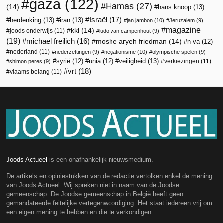
gaza
(122)
Hamas
(27)
(14)
hans knoop
(13)
Israël
(17)
herdenking
(13)
iran
(13)
jan jambon
(10)
Jeruzalem
(9)
magazine
kkl
(14)
joods onderwijs
(11)
ludo van campenhout
(9)
(19)
michael freilich
(16)
moshe aryeh friedman
(14)
n-va
(12)
nederland
(11)
nederzettingen
(9)
negationisme
(10)
olympische spelen
(9)
veiligheid
(13)
syrië
(12)
unia
(12)
verkiezingen
(11)
shimon peres
(9)
vrt
(18)
vlaams belang
(11)
Joods Actueel
is een onafhankelijk nieuwsmedium.
De artikels en opiniestukken van de redactie vertolken enkel de mening
van Joods Actueel. Wij spreken niet in naam van de Joodse
gemeenschap. De Joodse gemeenschap in België heeft geen
gemandateerde feitelijke vertegenwoordiging. Het staat iedereen vrij om
een eigen mening te hebben en die te verkondigen.