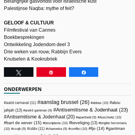
Belangrijke gasvondst voor Israëlische kust
Palestijnse Naqba: mythe of feit?
GELOOF & CULTUUR
Filmfestival van Cannes
Boekbesprekingen
Ontwikkeling Jodendom deel 3
Drie weken van rouw, Rabbijn Evers
Knutselen & Kookrubriek
Tweet
Pin
Share
ONDERWERPEN
aanslag brussel
(26)
abou
aalst carnaval
(11)
abbas
(10)
Antisemitisme & Jodenhaat
(23)
jahjah
(13)
andré gantman
(9)
Antisemitisme & Jodenhaat
(20)
apartheid
(9)
Auschwitz
(10)
bart de wever
(15)
beveiliging
(13)
besnijdenis
(10)
brigitte herremans
fjo
(14)
gantman
cd&v
(11)
(10)
ccojb
(9)
chanoeka
(9)
conflict
(10)