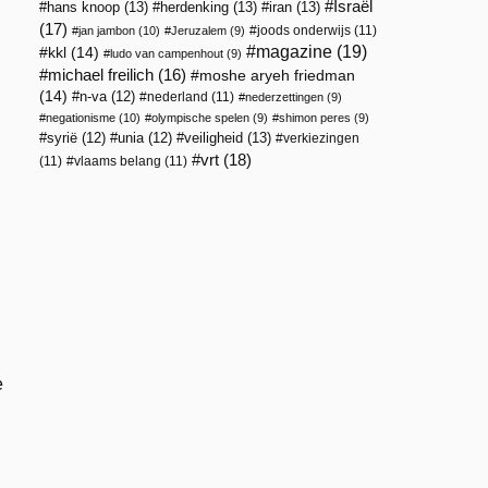
Israël
hans knoop
(13)
herdenking
(13)
iran
(13)
(17)
joods onderwijs
(11)
jan jambon
(10)
Jeruzalem
(9)
magazine
(19)
kkl
(14)
ludo van campenhout
(9)
michael freilich
(16)
moshe aryeh friedman
(14)
n-va
(12)
nederland
(11)
nederzettingen
(9)
negationisme
(10)
olympische spelen
(9)
shimon peres
(9)
veiligheid
(13)
syrië
(12)
unia
(12)
verkiezingen
vrt
(18)
(11)
vlaams belang
(11)
e