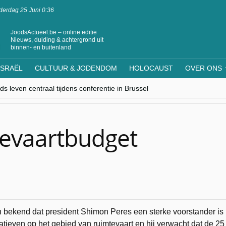
erdag 25 Juni 0:36
JoodsActueel.be – online editie
Nieuws, duiding & achtergrond uit
binnen- en buitenland
ISRAËL
CULTUUR & JODENDOM
HOLOCAUST
OVER ONS
s leven centraal tijdens conferentie in Brussel
ere Westen minderheden begrijpt”, Jinnih Beels (Vooruit)
rassing van Oost-Europa
laagdenbank”
nwerking met Mishpacha voor kosher travel en simchas wereldwijd
mtevaartbudget
 bekend dat president Shimon Peres een sterke voorstander is
iatieven op het gebied van ruimtevaart en hij verwacht dat de 25