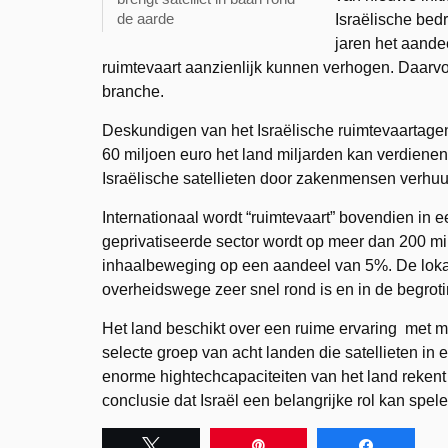
de aarde
Israëlische bedr
jaren het aande
ruimtevaart aanzienlijk kunnen verhogen. Daarvoo
branche.
Deskundigen van het Israëlische ruimtevaartage
60 miljoen euro het land miljarden kan verdienen
Israëlische satellieten door zakenmensen verhu
Internationaal wordt “ruimtevaart” bovendien in 
geprivatiseerde sector wordt op meer dan 200 mi
inhaalbeweging op een aandeel van 5%. De lokal
overheidswege zeer snel rond is en in de begro
Het land beschikt over een ruime ervaring met mi
selecte groep van acht landen die satellieten i
enorme hightechcapaciteiten van het land reken
conclusie dat Israël een belangrijke rol kan spel
Tweet
Pin
Share