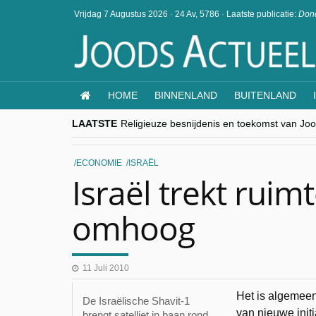
Vrijdag 7 Augustus 2026
·
24 Av, 5786
·
Laatste publicatie:
Dond
HOME
BINNENLAND
BUITENLAND
LAATSTE
Religieuze besnijdenis en toekomst van Jood
“Besnijdenisdebat toont hoe moeilijk seculi
CITYTRIP | ROEMENIË – Boekarest: de ver
“Vandaag zit elke Jood in België op de bek
ECONOMIE
ISRAËL
goKosher lanceert nieuwe website en same
Israël trekt rui
omhoog
11 Juli 2010
Het is algemeen
De Israëlische Shavit-1
van nieuwe init
brengt satelliet in baan rond