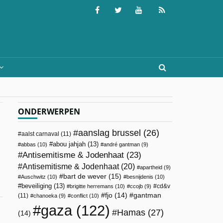
ONDERWERPEN
aanslag brussel
(26)
aalst carnaval
(11)
abou jahjah
(13)
abbas
(10)
andré gantman
(9)
Antisemitisme & Jodenhaat
(23)
Antisemitisme & Jodenhaat
(20)
apartheid
(9)
bart de wever
(15)
Auschwitz
(10)
besnijdenis
(10)
beveiliging
(13)
cd&v
brigitte herremans
(10)
ccojb
(9)
fjo
(14)
gantman
(11)
chanoeka
(9)
conflict
(10)
gaza
(122)
Hamas
(27)
(14)