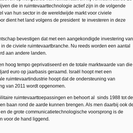
ijven die in ruimtevaarttechnologie actief zijn in de volgende
el van hun sector in de wereldwijde markt voor civiele
r dient het land volgens de president te investeren in deze
ntschap bevestigen dat met een aangekondigde investering van
 in de civiele ruimtevaartbranche. Nu reeds worden een aantal
urd aan andere landen.
een hoog tempo geprivatiseerd en de totale marktwaarde van die
ljard euro op jaarbasis geraamd. Israël hoopt met een
e ruimtevaartindustrie hoopt dat de ondersteuning van
ting van 2011 wordt opgenomen.
litaire ruimtevaarttoepassingen en behoort al sinds 1988 tot de
n een baan rond de aarde kunnen brengen. Als men daarbij ook d
t en de grote communicatietechnologische voorsprong is de
en voor de hand liggend.