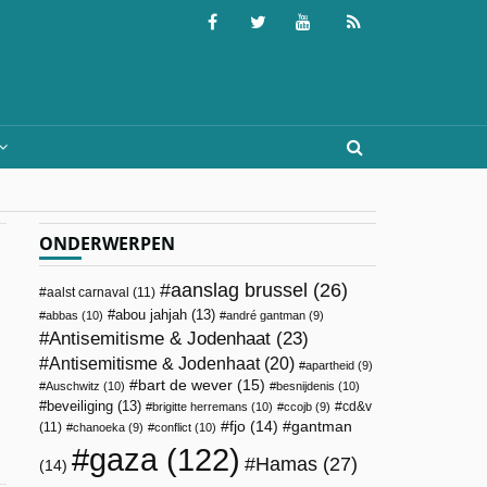
ONDERWERPEN
aanslag brussel
(26)
aalst carnaval
(11)
abou jahjah
(13)
abbas
(10)
andré gantman
(9)
Antisemitisme & Jodenhaat
(23)
Antisemitisme & Jodenhaat
(20)
apartheid
(9)
bart de wever
(15)
Auschwitz
(10)
besnijdenis
(10)
beveiliging
(13)
cd&v
brigitte herremans
(10)
ccojb
(9)
fjo
(14)
gantman
(11)
chanoeka
(9)
conflict
(10)
gaza
(122)
Hamas
(27)
(14)