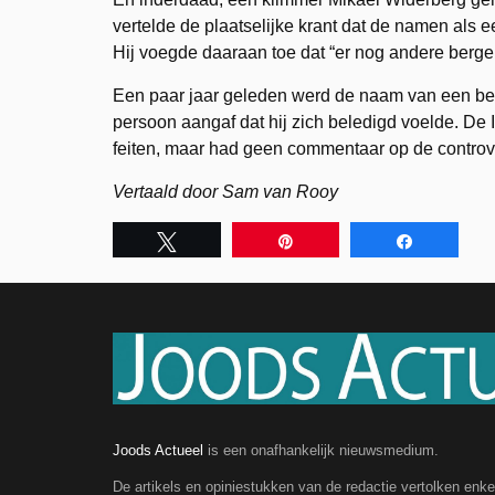
vertelde de plaatselijke krant dat de namen als
Hij voegde daaraan toe dat “er nog andere berge
Een paar jaar geleden werd de naam van een berg
persoon aangaf dat hij zich beledigd voelde. D
feiten, maar had geen commentaar op de controv
Vertaald door Sam van Rooy
Tweet
Pin
Share
Joods Actueel
is een onafhankelijk nieuwsmedium.
De artikels en opiniestukken van de redactie vertolken enk