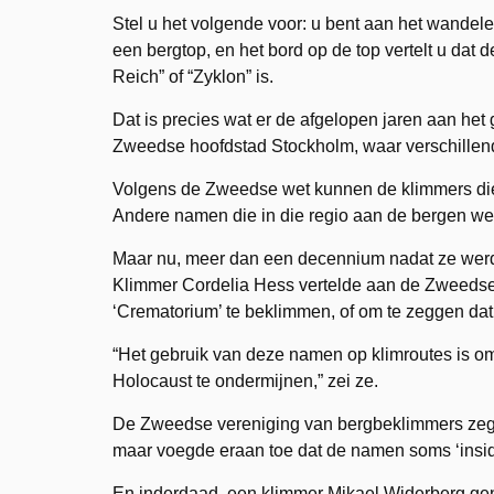
Stel u het volgende voor: u bent aan het wandel
een bergtop, en het bord op de top vertelt u dat 
Reich” of “Zyklon” is.
Dat is precies wat er de afgelopen jaren aan het 
Zweedse hoofdstad Stockholm, waar verschillen
Volgens de Zweedse wet kunnen de klimmers die 
Andere namen die in die regio aan de bergen wer
Maar nu, meer dan een decennium nadat ze werd
Klimmer Cordelia Hess vertelde aan de Zweedse
‘Crematorium’ te beklimmen, of om te zeggen dat i
“Het gebruik van deze namen op klimroutes is om
Holocaust te ondermijnen,” zei ze.
De Zweedse vereniging van bergbeklimmers zegt
maar voegde eraan toe dat de namen soms ‘inside
En inderdaad, een klimmer Mikael Widerberg gena