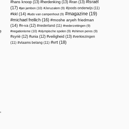
Israël
hans knoop
(13)
herdenking
(13)
iran
(13)
(17)
joods onderwijs
(11)
jan jambon
(10)
Jeruzalem
(9)
magazine
(19)
kkl
(14)
ludo van campenhout
(9)
michael freilich
(16)
moshe aryeh friedman
(14)
n-va
(12)
nederland
(11)
nederzettingen
(9)
e
negationisme
(10)
olympische spelen
(9)
shimon peres
(9)
veiligheid
(13)
syrië
(12)
unia
(12)
verkiezingen
vrt
(18)
(11)
vlaams belang
(11)
,