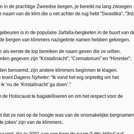
en in de prachtige Zweedse bergen, je bereikt na lang zwoegen
de naam van de klim die u net achter de rug hebt “Swastika”, “3rd
gebeuren is in de populaire Jarfalla-bergketen in de buurt van d
de bergen van klimmers nazigetinte namen hebben gekregen.
als eerste de top bereiken de naam geven die ze willen.
den gegeven zijn “Kristallnacht”, “Crematorium” en “Himmler”.
en benoemd, zijn andere klimmers beginnen te klagen.
 krant
Dagens Nyheter
: “Ik vond het erg onprettig om het
k ‘nu de ‘Kristallnacht’ ga doen’.”
 de Holocaust te bagatelliseren en om het respect voor de
 dat ze niet op de hoogte was van de onsmakelijke bergnamen
 jokes’ zijn van de klimmers.
amd, die in 2001 aan een berg de naam “Little Hitler” gaf,