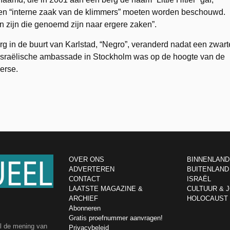
 een “interne zaak van de klimmers” moeten worden beschouwd.
n zijn die genoemd zijn naar ergere zaken”.
 in de buurt van Karlstad, “Negro”, veranderd nadat een zwart
e Israëlische ambassade in Stockholm was op de hoogte van de
erse.
OVER ONS
BINNENLAND
ADVERTEREN
BUITENLAND
CONTACT
ISRAËL
LAATSTE MAGAZINE &
CULTUUR & 
ARCHIEF
HOLOCAUST
Abonneren
Gratis proefnummer aanvragen!
el de mening van
Privacybeleid