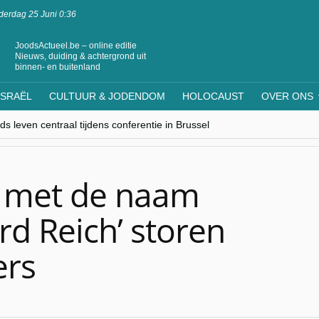
erdag 25 Juni 0:36
JoodsActueel.be – online editie
Nieuws, duiding & achtergrond uit
binnen- en buitenland
ISRAËL
CULTUUR & JODENDOM
HOLOCAUST
OVER ONS
s leven centraal tijdens conferentie in Brussel
ere Westen minderheden begrijpt”, Jinnih Beels (Vooruit)
rassing van Oost-Europa
laagdenbank”
nwerking met Mishpacha voor kosher travel en simchas wereldwijd
 met de naam
‘3rd Reich’ storen
ers