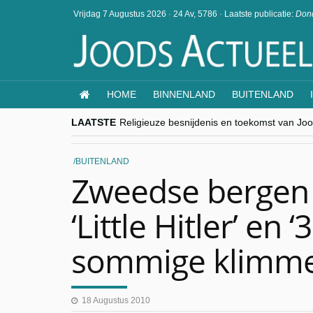
Vrijdag 7 Augustus 2026
·
24 Av, 5786
·
Laatste publicatie:
Dond
HOME
BINNENLAND
BUITENLAND
LAATSTE
Religieuze besnijdenis en toekomst van Jood
“Besnijdenisdebat toont hoe moeilijk seculi
CITYTRIP | ROEMENIË – Boekarest: de ver
“Vandaag zit elke Jood in België op de bek
BUITENLAND
goKosher lanceert nieuwe website en same
Zweedse bergen
‘Little Hitler’ en 
sommige klimm
18 Augustus 2010