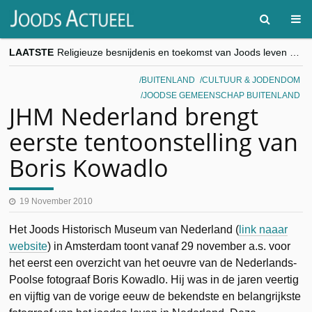
LAATSTE
Religieuze besnijdenis en toekomst van Joods leven centraal tijdens conferentie in Brussel
“Besnijdenisdebat toont hoe moeilijk seculiere Westen minderheden begrijpt”, Jinnih Beels (Vooruit)
CITYTRIP | ROEMENIË – Boekarest: de verrassing van Oost-Europa
BUITENLAND
CULTUUR & JODENDOM
“Vandaag zit elke Jood in België op de beklaagdenbank”
JOODSE GEMEENSCHAP BUITENLAND
goKosher lanceert nieuwe website en samenwerking met Mishpacha voor kosher travel en simchas wereldwijd
JHM Nederland brengt
eerste tentoonstelling van
Boris Kowadlo
19 November 2010
Het Joods Historisch Museum van Nederland (
link naaar
website
) in Amsterdam toont vanaf 29 november a.s. voor
het eerst een overzicht van het oeuvre van de Nederlands-
Poolse fotograaf Boris Kowadlo. Hij was in de jaren veertig
en vijftig van de vorige eeuw de bekendste en belangrijkste