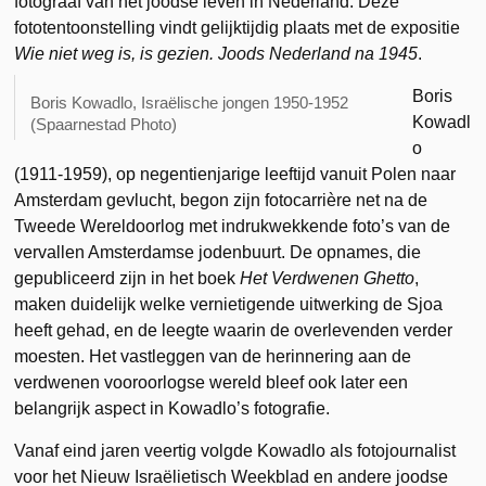
fotograaf van het joodse leven in Nederland. Deze
fototentoonstelling vindt gelijktijdig plaats met de expositie
Wie niet weg is, is gezien. Joods Nederland na 1945
.
Boris
Boris Kowadlo, Israëlische jongen 1950-1952
Kowadl
(Spaarnestad Photo)
o
(1911-1959), op negentienjarige leeftijd vanuit Polen naar
Amsterdam gevlucht, begon zijn fotocarrière net na de
Tweede Wereldoorlog met indrukwekkende foto’s van de
vervallen Amsterdamse jodenbuurt. De opnames, die
gepubliceerd zijn in het boek
Het Verdwenen Ghetto
,
maken duidelijk welke vernietigende uitwerking de Sjoa
heeft gehad, en de leegte waarin de overlevenden verder
moesten. Het vastleggen van de herinnering aan de
verdwenen vooroorlogse wereld bleef ook later een
belangrijk aspect in Kowadlo’s fotografie.
Vanaf eind jaren veertig volgde Kowadlo als fotojournalist
voor het Nieuw Israëlietisch Weekblad en andere joodse