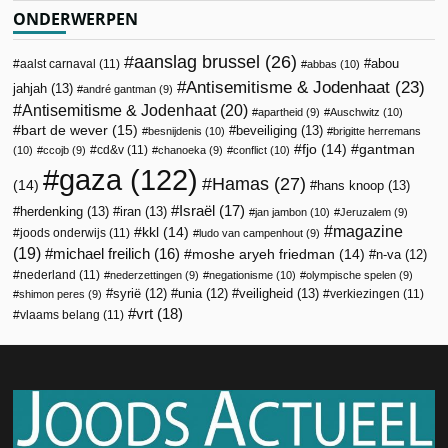
ONDERWERPEN
aanslag brussel
(26)
abou
aalst carnaval
(11)
abbas
(10)
Antisemitisme & Jodenhaat
(23)
jahjah
(13)
andré gantman
(9)
Antisemitisme & Jodenhaat
(20)
apartheid
(9)
Auschwitz
(10)
bart de wever
(15)
beveiliging
(13)
besnijdenis
(10)
brigitte herremans
fjo
(14)
gantman
cd&v
(11)
(10)
ccojb
(9)
chanoeka
(9)
conflict
(10)
gaza
(122)
Hamas
(27)
(14)
hans knoop
(13)
Israël
(17)
herdenking
(13)
iran
(13)
jan jambon
(10)
Jeruzalem
(9)
magazine
kkl
(14)
joods onderwijs
(11)
ludo van campenhout
(9)
(19)
michael freilich
(16)
moshe aryeh friedman
(14)
n-va
(12)
nederland
(11)
nederzettingen
(9)
negationisme
(10)
olympische spelen
(9)
veiligheid
(13)
syrië
(12)
unia
(12)
verkiezingen
(11)
shimon peres
(9)
vrt
(18)
vlaams belang
(11)