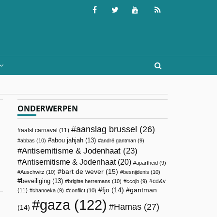
ONDERWERPEN
aanslag brussel
(26)
aalst carnaval
(11)
abou jahjah
(13)
abbas
(10)
andré gantman
(9)
Antisemitisme & Jodenhaat
(23)
Antisemitisme & Jodenhaat
(20)
apartheid
(9)
bart de wever
(15)
Auschwitz
(10)
besnijdenis
(10)
beveiliging
(13)
cd&v
brigitte herremans
(10)
ccojb
(9)
fjo
(14)
gantman
(11)
chanoeka
(9)
conflict
(10)
gaza
(122)
Hamas
(27)
(14)