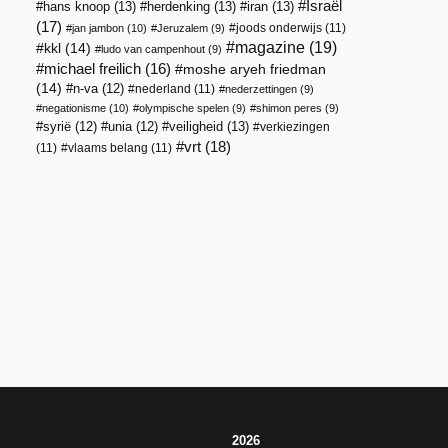
Israël
hans knoop
(13)
herdenking
(13)
iran
(13)
(17)
joods onderwijs
(11)
jan jambon
(10)
Jeruzalem
(9)
magazine
(19)
kkl
(14)
ludo van campenhout
(9)
michael freilich
(16)
moshe aryeh friedman
(14)
n-va
(12)
nederland
(11)
nederzettingen
(9)
negationisme
(10)
olympische spelen
(9)
shimon peres
(9)
veiligheid
(13)
syrië
(12)
unia
(12)
verkiezingen
vrt
(18)
(11)
vlaams belang
(11)
2026