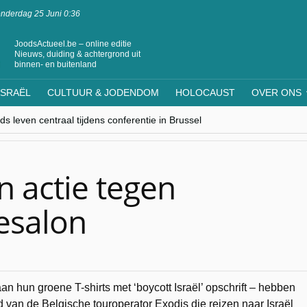
nderdag 25 Juni 0:36
JoodsActueel.be – online editie
Nieuws, duiding & achtergrond uit
binnen- en buitenland
ISRAËL
CULTUUR & JODENDOM
HOLOCAUST
OVER ONS
s leven centraal tijdens conferentie in Brussel
ere Westen minderheden begrijpt”, Jinnih Beels (Vooruit)
rassing van Oost-Europa
laagdenbank”
nwerking met Mishpacha voor kosher travel en simchas wereldwijd
 actie tegen
iesalon
aan hun groene T-shirts met ‘boycott Israël’ opschrift – hebben
 van de Belgische touroperator Exodis die reizen naar Israël