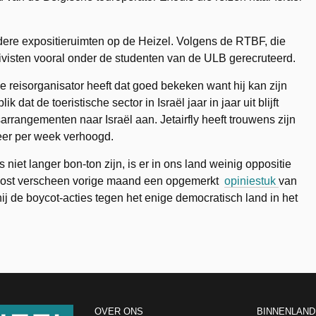
dere expositieruimten op de Heizel. Volgens de RTBF, die
visten vooral onder de studenten van de ULB gerecruteerd.
De reisorganisator heeft dat goed bekeken want hij kan zijn
dat de toeristische sector in Israël jaar in jaar uit blijft
rangementen naar Israël aan. Jetairfly heeft trouwens zijn
keer per week verhoogd.
es niet langer bon-ton zijn, is er in ons land weinig oppositie
on Post verscheen vorige maand een opgemerkt
opiniestuk
van
ij de boycot-acties tegen het enige democratisch land in het
OVER ONS
BINNENLAND