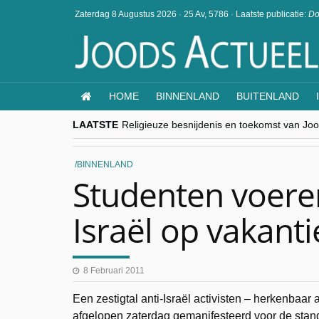
Zaterdag 8 Augustus 2026
·
25 Av, 5786
·
Laatste publicatie:
Do
HOME
BINNENLAND
BUITENLAND
LAATSTE
Religieuze besnijdenis en toekomst van Jood
“Besnijdenisdebat toont hoe moeilijk seculi
CITYTRIP | ROEMENIË – Boekarest: de ver
“Vandaag zit elke Jood in België op de bek
BINNENLAND
goKosher lanceert nieuwe website en same
Studenten voeren
Israël op vakant
8 Februari 2011
Een zestigtal anti-Israël activisten – herkenbaar 
afgelopen zaterdag gemanifesteerd voor de stand