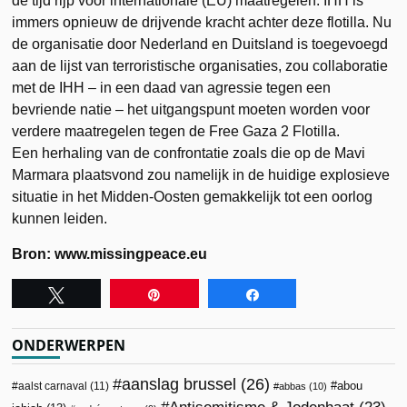
de tijd rijp voor internationale (EU) maatregelen. IHH is
immers opnieuw de drijvende kracht achter deze flotilla. Nu
de organisatie door Nederland en Duitsland is toegevoegd
aan de lijst van terroristische organisaties, zou collaboratie
met de IHH – in een daad van agressie tegen een
bevriende natie – het uitgangspunt moeten worden voor
verdere maatregelen tegen de Free Gaza 2 Flotilla.
Een herhaling van de confrontatie zoals die op de Mavi
Marmara plaatsvond zou namelijk in de huidige explosieve
situatie in het Midden-Oosten gemakkelijk tot een oorlog
kunnen leiden.
Bron: www.missingpeace.eu
Tweet
Pin
Share
ONDERWERPEN
aanslag brussel
(26)
abou
aalst carnaval
(11)
abbas
(10)
Antisemitisme & Jodenhaat
(23)