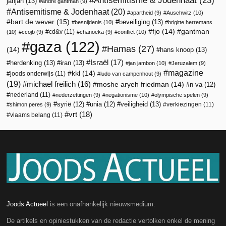
jahjah
(13)
andré gantman
(9)
Antisemitisme & Jodenhaat
(20)
apartheid
(9)
Auschwitz
(10)
bart de wever
(15)
beveiliging
(13)
besnijdenis
(10)
brigitte herremans
fjo
(14)
gantman
cd&v
(11)
(10)
ccojb
(9)
chanoeka
(9)
conflict
(10)
gaza
(122)
Hamas
(27)
(14)
hans knoop
(13)
Israël
(17)
herdenking
(13)
iran
(13)
jan jambon
(10)
Jeruzalem
(9)
magazine
kkl
(14)
joods onderwijs
(11)
ludo van campenhout
(9)
(19)
michael freilich
(16)
moshe aryeh friedman
(14)
n-va
(12)
nederland
(11)
nederzettingen
(9)
negationisme
(10)
olympische spelen
(9)
veiligheid
(13)
syrië
(12)
unia
(12)
verkiezingen
(11)
shimon peres
(9)
vrt
(18)
vlaams belang
(11)
Joods Actueel
is een onafhankelijk nieuwsmedium.
De artikels en opiniestukken van de redactie vertolken enkel de mening