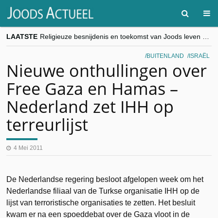
LAATSTE
Religieuze besnijdenis en toekomst van Joods leven centraal tijdens conferentie in Brussel
“Besnijdenisdebat toont hoe moeilijk seculiere Westen minderheden begrijpt”, Jinnih Beels (Vooruit)
CITYTRIP | ROEMENIË – Boekarest: de verrassing van Oost-Europa
BUITENLAND
ISRAËL
“Vandaag zit elke Jood in België op de beklaagdenbank”
Nieuwe onthullingen over
goKosher lanceert nieuwe website en samenwerking met Mishpacha voor kosher travel en simchas wereldwijd
Free Gaza en Hamas –
Nederland zet IHH op
terreurlijst
4 Mei 2011
De Nederlandse regering besloot afgelopen week om het
Nederlandse filiaal van de Turkse organisatie IHH op de
lijst van terroristische organisaties te zetten. Het besluit
kwam er na een spoeddebat over de Gaza vloot in de