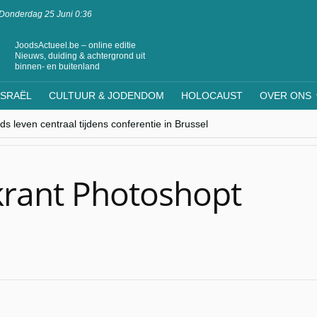
Donderdag 25 Juni 0:36
JoodsActueel.be – online editie
Nieuws, duiding & achtergrond uit
binnen- en buitenland
ISRAËL
CULTUUR & JODENDOM
HOLOCAUST
OVER ONS
s leven centraal tijdens conferentie in Brussel
ere Westen minderheden begrijpt”, Jinnih Beels (Vooruit)
rassing van Oost-Europa
laagdenbank”
nwerking met Mishpacha voor kosher travel en simchas wereldwijd
krant Photoshopt