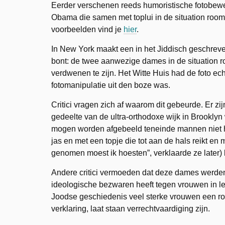
Eerder verschenen reeds humoristische fotobewe
Obama die samen met toplui in de situation roo
voorbeelden vind je
hier
.
In New York maakt een in het Jiddisch geschreven
bont: de twee aanwezige dames in de situation ro
verdwenen te zijn. Het Witte Huis had de foto e
fotomanipulatie uit den boze was.
Critici vragen zich af waarom dit gebeurde. Er zij
gedeelte van de ultra-orthodoxe wijk in Brookl
mogen worden afgebeeld teneinde mannen niet het
jas en met een topje die tot aan de hals reikt e
genomen moest ik hoesten”, verklaarde ze later
Andere critici vermoeden dat deze dames werde
ideologische bezwaren heeft tegen vrouwen in le
Joodse geschiedenis veel sterke vrouwen een ro
verklaring, laat staan verrechtvaardiging zijn.