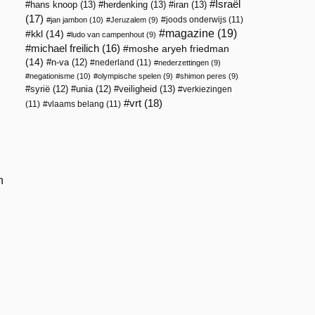
Israël
hans knoop
(13)
herdenking
(13)
iran
(13)
(17)
joods onderwijs
(11)
jan jambon
(10)
Jeruzalem
(9)
magazine
(19)
kkl
(14)
ludo van campenhout
(9)
michael freilich
(16)
moshe aryeh friedman
(14)
n-va
(12)
nederland
(11)
nederzettingen
(9)
negationisme
(10)
olympische spelen
(9)
shimon peres
(9)
veiligheid
(13)
syrië
(12)
unia
(12)
verkiezingen
vrt
(18)
(11)
vlaams belang
(11)
n