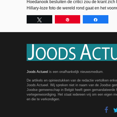
Hoedanook besluiten de critici zou de krant zich 
Hillary-loze foto de wereld rond gaat en het voo
Tweet
Pin
Share
Joods Actueel
is een onafhankelijk nieuwsmedium.
De artikels en opiniestukken van de redactie vertolken enk
Joods Actueel. Wij spreken niet in naam van de Joodse g
Joodse gemeenschap in België heeft geen gemandateerde fe
vertegenwoordiging. Het staat iedereen vrij om een eigen m
en die te verkondigen.