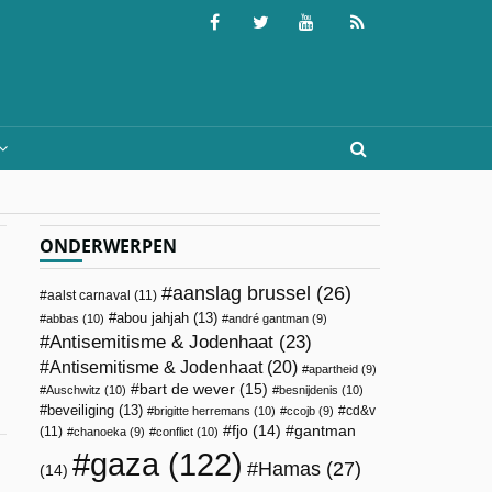
ONDERWERPEN
aanslag brussel
(26)
aalst carnaval
(11)
abou jahjah
(13)
abbas
(10)
andré gantman
(9)
Antisemitisme & Jodenhaat
(23)
Antisemitisme & Jodenhaat
(20)
apartheid
(9)
bart de wever
(15)
Auschwitz
(10)
besnijdenis
(10)
beveiliging
(13)
cd&v
brigitte herremans
(10)
ccojb
(9)
fjo
(14)
gantman
(11)
chanoeka
(9)
conflict
(10)
gaza
(122)
Hamas
(27)
(14)