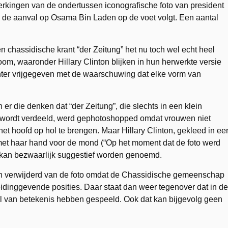
rkingen van de ondertussen iconografische foto van president
m de aanval op Osama Bin Laden op de voet volgt. Een aantal
 chassidische krant “der Zeitung” het nu toch wel echt heel
om, waaronder Hillary Clinton blijken in hun herwerkte versie
chter vrijgegeven met de waarschuwing dat elke vorm van
n er die denken dat “der Zeitung”, die slechts in een klein
yn wordt verdeeld, werd gephotoshopped omdat vrouwen niet
 hoofd op hol te brengen. Maar Hillary Clinton, gekleed in ee
n met haar hand voor de mond (“Op het moment dat de foto werd
) kan bezwaarlijk suggestief worden genoemd.
n verwijderd van de foto omdat de Chassidische gemeenschap
idinggevende posities. Daar staat dan weer tegenover dat in de
l van betekenis hebben gespeeld. Ook dat kan bijgevolg geen