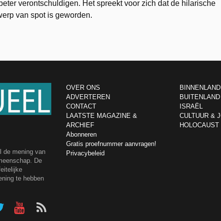
beter verontschuldigen. Het spreekt voor zich dat de hilarische
rwerp van spot is geworden.
OVER ONS
BINNENLAND
ADVERTEREN
BUITENLAND
CONTACT
ISRAËL
LAATSTE MAGAZINE &
CULTUUR & 
ARCHIEF
HOLOCAUST
Abonneren
Gratis proefnummer aanvragen!
el de mening van
Privacybeleid
emeenschap. De
itelijke
ening te hebben