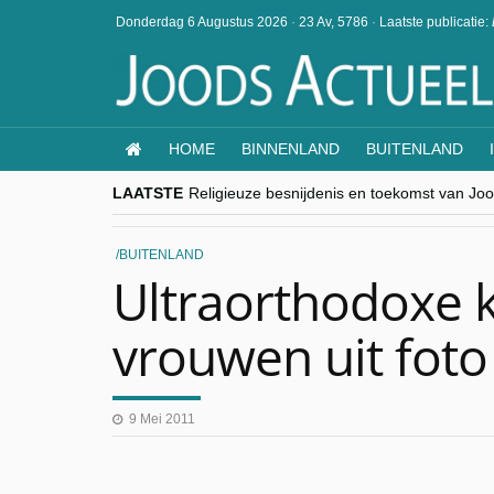
Donderdag 6 Augustus 2026
·
23 Av, 5786
·
Laatste publicatie:
HOME
BINNENLAND
BUITENLAND
LAATSTE
Religieuze besnijdenis en toekomst van Jood
“Besnijdenisdebat toont hoe moeilijk seculi
CITYTRIP | ROEMENIË – Boekarest: de ver
“Vandaag zit elke Jood in België op de bek
BUITENLAND
goKosher lanceert nieuwe website en same
Ultraorthodoxe 
vrouwen uit foto
9 Mei 2011