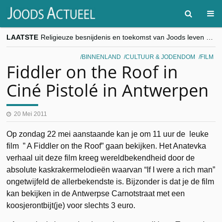
LAATSTE
Religieuze besnijdenis en toekomst van Joods leven centraal tijdens conferentie in Brussel
“Besnijdenisdebat toont hoe moeilijk seculiere Westen minderheden begrijpt”, Jinnih Beels (Vooruit)
CITYTRIP | ROEMENIË – Boekarest: de verrassing van Oost-Europa
BINNENLAND
CULTUUR & JODENDOM
FILM
“Vandaag zit elke Jood in België op de beklaagdenbank”
Fiddler on the Roof in
goKosher lanceert nieuwe website en samenwerking met Mishpacha voor kosher travel en simchas wereldwijd
Ciné Pistolé in Antwerpen
20 Mei 2011
Op zondag 22 mei aanstaande kan je om 11 uur de leuke
film ” A Fiddler on the Roof” gaan bekijken. Het Anatevka
verhaal uit deze film kreeg wereldbekendheid door de
absolute kaskrakermelodieën waarvan “If I were a rich man”
ongetwijfeld de allerbekendste is. Bijzonder is dat je de film
kan bekijken in de Antwerpse Carnotstraat met een
koosjerontbijt(je) voor slechts 3 euro.