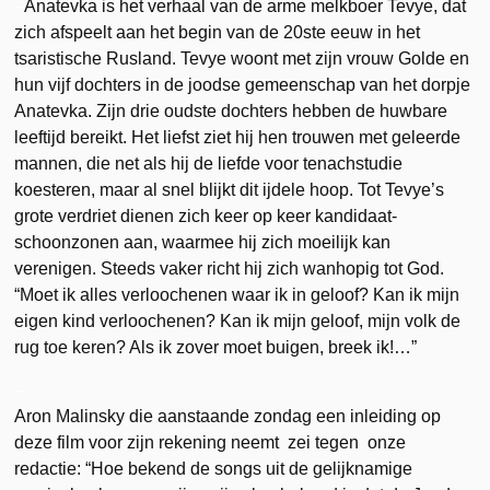
–
Anatevka is het verhaal van de arme melkboer Tevye, dat
zich afspeelt aan het begin van de 20ste eeuw in het
tsaristische Rusland. Tevye woont met zijn vrouw Golde en
hun vijf dochters in de joodse gemeenschap van het dorpje
Anatevka. Zijn drie oudste dochters hebben de huwbare
leeftijd bereikt. Het liefst ziet hij hen trouwen met geleerde
mannen, die net als hij de liefde voor tenachstudie
koesteren, maar al snel blijkt dit ijdele hoop. Tot Tevye’s
grote verdriet dienen zich keer op keer kandidaat-
schoonzonen aan, waarmee hij zich moeilijk kan
verenigen. Steeds vaker richt hij zich wanhopig tot God.
“Moet ik alles verloochenen waar ik in geloof? Kan ik mijn
eigen kind verloochenen? Kan ik mijn geloof, mijn volk de
rug toe keren? Als ik zover moet buigen, breek ik!…”
–
Aron Malinsky die aanstaande zondag een inleiding op
deze film voor zijn rekening neemt zei tegen onze
redactie: “Hoe bekend de songs uit de gelijknamige