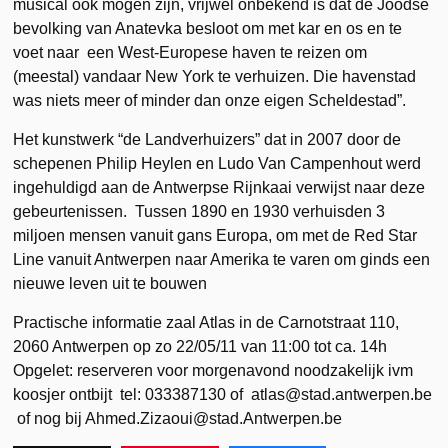
musical ook mogen zijn, vrijwel onbekend is dat de Joodse
bevolking van Anatevka besloot om met kar en os en te
voet naar een West-Europese haven te reizen om
(meestal) vandaar New York te verhuizen. Die havenstad
was niets meer of minder dan onze eigen Scheldestad”.
Het kunstwerk “de Landverhuizers” dat in 2007 door de
schepenen Philip Heylen en Ludo Van Campenhout werd
ingehuldigd aan de Antwerpse Rijnkaai verwijst naar deze
gebeurtenissen. Tussen 1890 en 1930 verhuisden 3
miljoen mensen vanuit gans Europa, om met de Red Star
Line vanuit Antwerpen naar Amerika te varen om ginds een
nieuwe leven uit te bouwen
Practische informatie zaal Atlas in de Carnotstraat 110,
2060 Antwerpen op zo 22/05/11 van 11:00 tot ca. 14h
Opgelet: reserveren voor morgenavond noodzakelijk ivm
koosjer ontbijt tel: 033387130 of atlas@stad.antwerpen.be
of nog bij Ahmed.Zizaoui@stad.Antwerpen.be