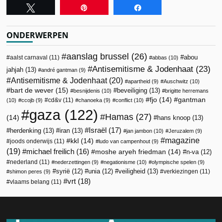
Tweet
Pin
Share
ONDERWERPEN
aanslag brussel
(26)
abou
aalst carnaval
(11)
abbas
(10)
Antisemitisme & Jodenhaat
(23)
jahjah
(13)
andré gantman
(9)
Antisemitisme & Jodenhaat
(20)
apartheid
(9)
Auschwitz
(10)
bart de wever
(15)
beveiliging
(13)
besnijdenis
(10)
brigitte herremans
fjo
(14)
gantman
cd&v
(11)
(10)
ccojb
(9)
chanoeka
(9)
conflict
(10)
gaza
(122)
Hamas
(27)
(14)
hans knoop
(13)
Israël
(17)
herdenking
(13)
iran
(13)
jan jambon
(10)
Jeruzalem
(9)
magazine
kkl
(14)
joods onderwijs
(11)
ludo van campenhout
(9)
(19)
michael freilich
(16)
moshe aryeh friedman
(14)
n-va
(12)
nederland
(11)
nederzettingen
(9)
negationisme
(10)
olympische spelen
(9)
veiligheid
(13)
syrië
(12)
unia
(12)
verkiezingen
(11)
shimon peres
(9)
vrt
(18)
vlaams belang
(11)