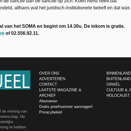
an de sanctie dan de sanctie op zich. Koen Aerts heeft dat
eld, althans wat het juridisch-institutionele betreft en dat was
aal van het SOMA en begint om 14.30u. De inkom is gratis.
be
of 02.556.92.11.
OVER ONS
BINNENLAND
ADVERTEREN
BUITENLAND
CONTACT
ISRAËL
LAATSTE MAGAZINE &
CULTUUR & 
ARCHIEF
HOLOCAUST
Abonneren
Gratis proefnummer aanvragen!
el de mening van
Privacybeleid
emeenschap. De
itelijke
ening te hebben