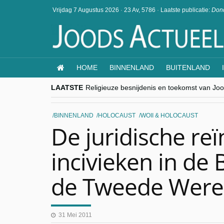
Vrijdag 7 Augustus 2026
·
23 Av, 5786
·
Laatste publicatie:
Dond
HOME
BINNENLAND
BUITENLAND
LAATSTE
Religieuze besnijdenis en toekomst van Jood
“Besnijdenisdebat toont hoe moeilijk seculi
CITYTRIP | ROEMENIË – Boekarest: de ver
“Vandaag zit elke Jood in België op de bek
BINNENLAND
HOLOCAUST
WOII & HOLOCAUST
goKosher lanceert nieuwe website en same
De juridische reï
incivieken in de 
de Tweede Were
31 Mei 2011