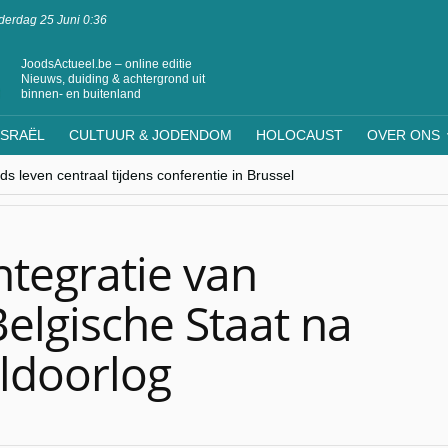
erdag 25 Juni 0:36
JoodsActueel.be – online editie
Nieuws, duiding & achtergrond uit
binnen- en buitenland
ISRAËL
CULTUUR & JODENDOM
HOLOCAUST
OVER ONS
s leven centraal tijdens conferentie in Brussel
ere Westen minderheden begrijpt”, Jinnih Beels (Vooruit)
rassing van Oost-Europa
laagdenbank”
nwerking met Mishpacha voor kosher travel en simchas wereldwijd
ntegratie van
Belgische Staat na
ldoorlog