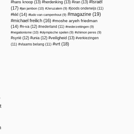
Israël
hans knoop
(13)
herdenking
(13)
iran
(13)
(17)
joods onderwijs
(11)
jan jambon
(10)
Jeruzalem
(9)
magazine
(19)
kkl
(14)
ludo van campenhout
(9)
n
michael freilich
(16)
moshe aryeh friedman
(14)
n-va
(12)
nederland
(11)
nederzettingen
(9)
negationisme
(10)
olympische spelen
(9)
shimon peres
(9)
veiligheid
(13)
syrië
(12)
unia
(12)
verkiezingen
vrt
(18)
(11)
vlaams belang
(11)
n
r
t
n