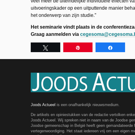
veel meer de uiteindelijke individuele effecten v
uitvoeringskader op een uitputtende manier behand
het onderwerp van zijn studie.”
Het seminarie vindt plaats in de conferentiez
Graag aanmelden via
cegesoma@cegesoma.
Tweet
Pin
Share
Joods Actueel
is een onafhankelijk nieuwsmedium.
De artikels en opiniestukken van de redactie vertolken enk
Joods Actueel. Wij spreken niet in naam van de Joodse g
Joodse gemeenschap in België heeft geen gemandateerde fe
vertegenwoordiging. Het staat iedereen vrij om een eigen m