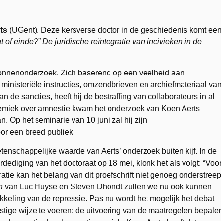
ts
(UGent). Deze kersverse doctor in de geschiedenis komt ee
of einde?” De juridische reïntegratie van incivieken in de
bronnenonderzoek. Zich baserend op een veelheid aan
ministeriële instructies, omzendbrieven en archiefmateriaal va
 de sancties, heeft hij de bestraffing van collaborateurs in al
lemiek over amnestie kwam het onderzoek van Koen Aerts
n. Op het seminarie van 10 juni zal hij zijn
or een breed publiek.
enschappelijke waarde van Aerts’ onderzoek buiten kijf. In de
dediging van het doctoraat op 18 mei, klonk het als volgt: “Voo
atie kan het belang van dit proefschrift niet genoeg onderstreep
n
van Luc Huyse en Steven Dhondt zullen we nu ook kunnen
keling van de repressie. Pas nu wordt het mogelijk het debat
stige wijze te voeren: de uitvoering van de maatregelen bepale