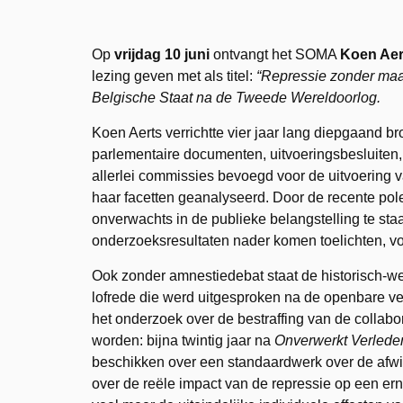
Op
vrijdag 10 juni
ontvangt het SOMA
Koen Aer
lezing geven met als titel:
“Repressie zonder maat 
Belgische Staat na de Tweede Wereldoorlog.
Koen Aerts verrichtte vier jaar lang diepgaand 
parlementaire documenten, uitvoeringsbesluiten, 
allerlei commissies bevoegd voor de uitvoering van
haar facetten geanalyseerd. Door de recente po
onverwachts in de publieke belangstelling te staa
onderzoeksresultaten nader komen toelichten, vo
Ook zonder amnestiedebat staat de historisch-wet
lofrede die werd uitgesproken na de openbare ver
het onderzoek over de bestraffing van de collabor
worden: bijna twintig jaar na
Onverwerkt Verlede
beschikken over een standaardwerk over de afwik
over de reële impact van de repressie op een ern