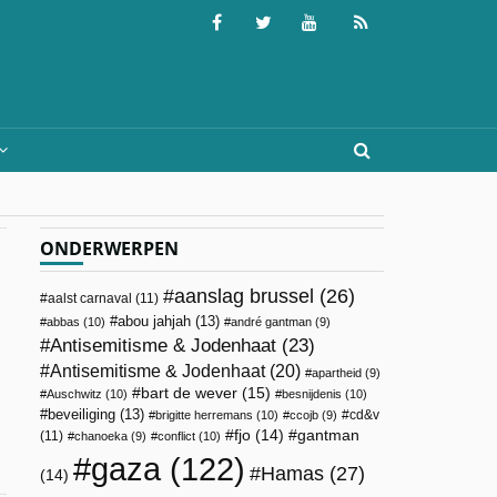
ONDERWERPEN
aanslag brussel
(26)
aalst carnaval
(11)
abou jahjah
(13)
abbas
(10)
andré gantman
(9)
Antisemitisme & Jodenhaat
(23)
Antisemitisme & Jodenhaat
(20)
apartheid
(9)
bart de wever
(15)
Auschwitz
(10)
besnijdenis
(10)
beveiliging
(13)
cd&v
brigitte herremans
(10)
ccojb
(9)
fjo
(14)
gantman
(11)
chanoeka
(9)
conflict
(10)
gaza
(122)
Hamas
(27)
(14)