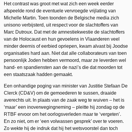
Het contrast was groot met wat zich een week eerder
afspeelde rond de eventuele vervroegde vrijlating van
Michelle Martin. Toen toonden de Belgische media zich
unisono verbijsterd, uit respect voor de slachtoffers van
Marc Dutroux. Dat met de amnestiekwestie de slachtoffers
van de Holocaust en hun gevoelens in Vlaanderen veel
minder deernis of eerbied opriepen, kwam alvast bij Joodse
organisaties hard aan. Niet dat alle collaborateurs van toen
persoonlijk Joden hebben vermoord, maar ze leverden wel
hand- en spandiensten aan de nazi’s die dat moorden tot
een staatszaak hadden gemaakt.
Een onhandige poging van minister van Justitie Stefaan De
Clerck (CD&V) om de gemoederen te sussen, draaide
averechts uit. In plaats van de zaak weg te wuiven – het is
‘maar’ een inoverwegingneming – pleitte hij zondag op de
RTBF ervoor om het oorlogsverleden maar te ‘vergeten’.
En zo niet, om er ‘een volwassen gesprek’ over te voeren.
Zo wekte hij de indruk dat hij het wetsvoorstel dan toch