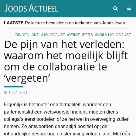
LAATSTE
Religieuze besnijdenis en toekomst van Joods leven centraal tijdens conferentie in Brussel
“Besnijdenisdebat toont hoe moeilijk seculiere Westen minderheden begrijpt”, Jinnih Beels (Vooruit)
CITYTRIP | ROEMENIË – Boekarest: de verrassing van Oost-Europa
BINNENLAND
HOLOCAUST
OPINIE
PERS
WOII & HOLOCAUST
“Vandaag zit elke Jood in België op de beklaagdenbank”
De pijn van het verleden:
goKosher lanceert nieuwe website en samenwerking met Mishpacha voor kosher travel en simchas wereldwijd
waarom het moeilijk blijft
om de collaboratie te
‘vergeten’
1 Juni 2011
Eigenlijk is het louter een formaliteit: wanneer een
parlementslid een wetsvoorstel indient, moeten diens
collega’s eerst oordelen of ze het wel in overweging zullen
nemen. Ze antwoorden daar altijd positief op; de
inhoudelijke bespreking en stemming volgen later. Met één