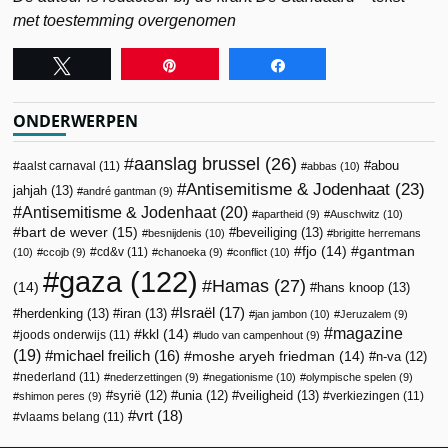
met toestemming overgenomen
Tweet
Pin
Share
ONDERWERPEN
aanslag brussel
(26)
abou
aalst carnaval
(11)
abbas
(10)
Antisemitisme & Jodenhaat
(23)
jahjah
(13)
andré gantman
(9)
Antisemitisme & Jodenhaat
(20)
apartheid
(9)
Auschwitz
(10)
bart de wever
(15)
beveiliging
(13)
besnijdenis
(10)
brigitte herremans
fjo
(14)
gantman
cd&v
(11)
(10)
ccojb
(9)
chanoeka
(9)
conflict
(10)
gaza
(122)
Hamas
(27)
(14)
hans knoop
(13)
Israël
(17)
herdenking
(13)
iran
(13)
jan jambon
(10)
Jeruzalem
(9)
magazine
kkl
(14)
joods onderwijs
(11)
ludo van campenhout
(9)
(19)
michael freilich
(16)
moshe aryeh friedman
(14)
n-va
(12)
nederland
(11)
nederzettingen
(9)
negationisme
(10)
olympische spelen
(9)
veiligheid
(13)
syrië
(12)
unia
(12)
verkiezingen
(11)
shimon peres
(9)
vrt
(18)
vlaams belang
(11)