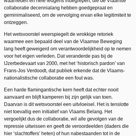
waarheden en hele leugens inbegrepen, die de Vlaamse
collaboratie decennialang hebben goedgepraat en
geminimaliseerd, om de vervolging ervan elke legitimiteit te
ontzeggen.
Het wetsvoorstel weerspiegelt de wrokkige retoriek
waarmee een bepaald deel van de Vlaamse Beweging
lang heeft geweigerd om verantwoordelijkheid op te nemen
voor het eigen verleden. Dat veranderde pas bij de
IJzerbedevaart van 2000, met het ‘historisch pardon’ van
Frans-Jos Verdoodt, dat publiek erkende dat de Vlaams-
nationalistische collaboratie een fout was.
Een harde flamingantische kern heeft dat echter nooit
aanvaard en blijft kamperen bij zijn gelijk van toen.
Daarvan is dit wetsvoorstel een uitvloeisel. Het is tenslotte
niet toevallig een initiatief van Vlaams Belang. Het
vergoelijkt dus de collaboratie, wil alle gevolgen van de
repressie uitwissen en geeft de veroordeelden (daders die
hier ‘slachtoffers’ heten) of hun nabestaanden tot in de