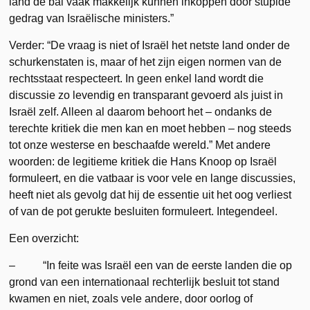
land de bal vaak makkelijk kunnen inkoppen door stupide
gedrag van Israëlische ministers.”
Verder: “De vraag is niet of Israël het netste land onder de
schurkenstaten is, maar of het zijn eigen normen van de
rechtsstaat respecteert. In geen enkel land wordt die
discussie zo levendig en transparant gevoerd als juist in
Israël zelf. Alleen al daarom behoort het – ondanks de
terechte kritiek die men kan en moet hebben – nog steeds
tot onze westerse en beschaafde wereld.” Met andere
woorden: de legitieme kritiek die Hans Knoop op Israël
formuleert, en die vatbaar is voor vele en lange discussies,
heeft niet als gevolg dat hij de essentie uit het oog verliest
of van de pot gerukte besluiten formuleert. Integendeel.
Een overzicht:
– “In feite was Israël een van de eerste landen die op
grond van een internationaal rechterlijk besluit tot stand
kwamen en niet, zoals vele andere, door oorlog of