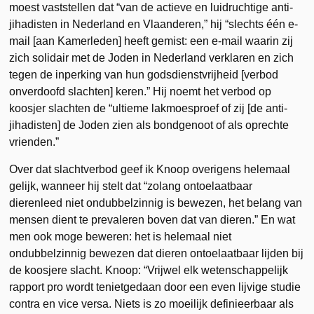
moest vaststellen dat “van de actieve en luidruchtige anti-
jihadisten in Nederland en Vlaanderen,” hij “slechts één e-
mail [aan Kamerleden] heeft gemist: een e-mail waarin zij
zich solidair met de Joden in Nederland verklaren en zich
tegen de inperking van hun godsdienstvrijheid [verbod
onverdoofd slachten] keren.” Hij noemt het verbod op
koosjer slachten de “ultieme lakmoesproef of zij [de anti-
jihadisten] de Joden zien als bondgenoot of als oprechte
vrienden.”
Over dat slachtverbod geef ik Knoop overigens helemaal
gelijk, wanneer hij stelt dat “zolang ontoelaatbaar
dierenleed niet ondubbelzinnig is bewezen, het belang van
mensen dient te prevaleren boven dat van dieren.” En wat
men ook moge beweren: het is helemaal niet
ondubbelzinnig bewezen dat dieren ontoelaatbaar lijden bij
de koosjere slacht. Knoop: “Vrijwel elk wetenschappelijk
rapport pro wordt tenietgedaan door een even lijvige studie
contra en vice versa. Niets is zo moeilijk definieerbaar als