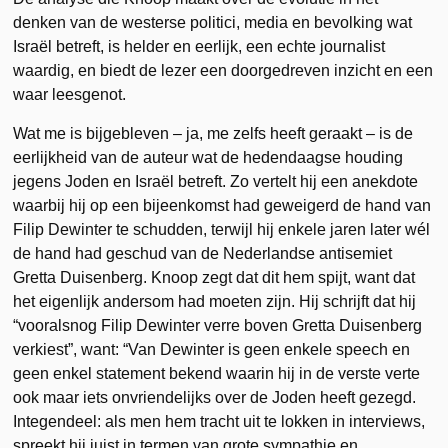
denken van de westerse politici, media en bevolking wat
Israël betreft, is helder en eerlijk, een echte journalist
waardig, en biedt de lezer een doorgedreven inzicht en een
waar leesgenot.
Wat me is bijgebleven – ja, me zelfs heeft geraakt – is de
eerlijkheid van de auteur wat de hedendaagse houding
jegens Joden en Israël betreft. Zo vertelt hij een anekdote
waarbij hij op een bijeenkomst had geweigerd de hand van
Filip Dewinter te schudden, terwijl hij enkele jaren later wél
de hand had geschud van de Nederlandse antisemiet
Gretta Duisenberg. Knoop zegt dat dit hem spijt, want dat
het eigenlijk andersom had moeten zijn. Hij schrijft dat hij
“vooralsnog Filip Dewinter verre boven Gretta Duisenberg
verkiest”, want: “Van Dewinter is geen enkele speech en
geen enkel statement bekend waarin hij in de verste verte
ook maar iets onvriendelijks over de Joden heeft gezegd.
Integendeel: als men hem tracht uit te lokken in interviews,
spreekt hij juist in termen van grote sympathie en