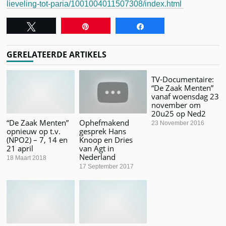
lieveling-tot-paria/1001004011507308/index.html
Tweet
Pin
Share
GERELATEERDE ARTIKELS
TV-Documentaire:
“De Zaak Menten”
vanaf woensdag 23
november om
20u25 op Ned2
“De Zaak Menten”
Ophefmakend
23 November 2016
opnieuw op t.v.
gesprek Hans
(NPO2) – 7, 14 en
Knoop en Dries
21 april
van Agt in
Nederland
18 Maart 2018
17 September 2017