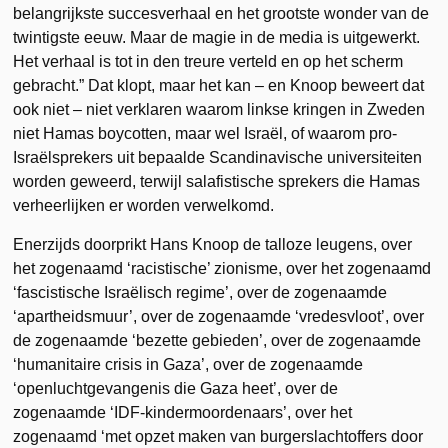
belangrijkste succesverhaal en het grootste wonder van de
twintigste eeuw. Maar de magie in de media is uitgewerkt.
Het verhaal is tot in den treure verteld en op het scherm
gebracht.” Dat klopt, maar het kan – en Knoop beweert dat
ook niet – niet verklaren waarom linkse kringen in Zweden
niet Hamas boycotten, maar wel Israël, of waarom pro-
Israëlsprekers uit bepaalde Scandinavische universiteiten
worden geweerd, terwijl salafistische sprekers die Hamas
verheerlijken er worden verwelkomd.
Enerzijds doorprikt Hans Knoop de talloze leugens, over
het zogenaamd ‘racistische’ zionisme, over het zogenaamd
‘fascistische Israëlisch regime’, over de zogenaamde
‘apartheidsmuur’, over de zogenaamde ‘vredesvloot’, over
de zogenaamde ‘bezette gebieden’, over de zogenaamde
‘humanitaire crisis in Gaza’, over de zogenaamde
‘openluchtgevangenis die Gaza heet’, over de
zogenaamde ‘IDF-kindermoordenaars’, over het
zogenaamd ‘met opzet maken van burgerslachtoffers door