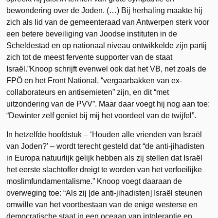
bewondering over de Joden. (…) Bij herhaling maakte hij
zich als lid van de gemeenteraad van Antwerpen sterk voor
een betere beveiliging van Joodse instituten in de
Scheldestad en op nationaal niveau ontwikkelde zijn partij
zich tot de meest fervente supporter van de staat
Israël.”Knoop schrijft evenwel ook dat het VB, net zoals de
FPÖ en het Front National, “vergaarbakken van ex-
collaborateurs en antisemieten” zijn, en dit “met
uitzondering van de PVV”. Maar daar voegt hij nog aan toe:
“Dewinter zelf geniet bij mij het voordeel van de twijfel”.
In hetzelfde hoofdstuk – ‘Houden alle vrienden van Israël
van Joden?’ – wordt terecht gesteld dat “de anti-jihadisten
in Europa natuurlijk gelijk hebben als zij stellen dat Israël
het eerste slachtoffer dreigt te worden van het verfoeilijke
moslimfundamentalisme.” Knoop voegt daaraan de
overweging toe: “Als zij [de anti-jihadisten] Israël steunen
omwille van het voortbestaan van de enige westerse en
democratische staat in een oceaan van intolerantie en