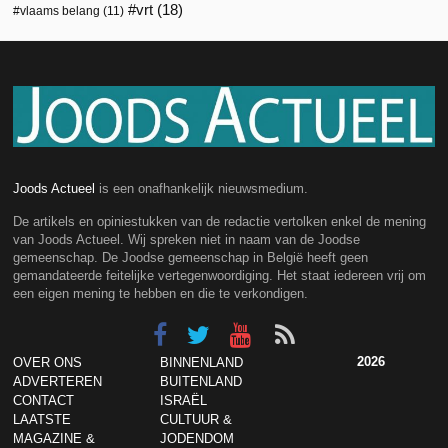
vrt
(18)
vlaams belang
(11)
Joods Actueel
is een onafhankelijk nieuwsmedium.
De artikels en opiniestukken van de redactie vertolken enkel de mening
van Joods Actueel. Wij spreken niet in naam van de Joodse
gemeenschap. De Joodse gemeenschap in België heeft geen
gemandateerde feitelijke vertegenwoordiging. Het staat iedereen vrij om
een eigen mening te hebben en die te verkondigen.
2026
OVER ONS
BINNENLAND
ADVERTEREN
BUITENLAND
CONTACT
ISRAËL
LAATSTE
CULTUUR &
MAGAZINE &
JODENDOM