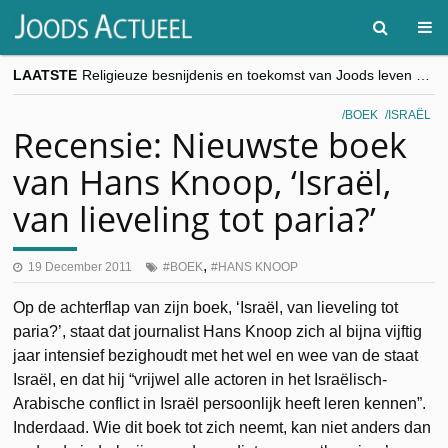
LAATSTE
Religieuze besnijdenis en toekomst van Joods leven centraal tijdens conferentie in Brussel
“Besnijdenisdebat toont hoe moeilijk seculiere Westen minderheden begrijpt”, Jinnih Beels (Vooruit)
CITYTRIP | ROEMENIË – Boekarest: de verrassing van Oost-Europa
BOEK
ISRAËL
“Vandaag zit elke Jood in België op de beklaagdenbank”
Recensie: Nieuwste boek
goKosher lanceert nieuwe website en samenwerking met Mishpacha voor kosher travel en simchas wereldwijd
van Hans Knoop, ‘Israël,
van lieveling tot paria?’
,
19 December 2011
BOEK
HANS KNOOP
Op de achterflap van zijn boek, ‘Israël, van lieveling tot
paria?’, staat dat journalist Hans Knoop zich al bijna vijftig
jaar intensief bezighoudt met het wel en wee van de staat
Israël, en dat hij “vrijwel alle actoren in het Israëlisch-
Arabische conflict in Israël persoonlijk heeft leren kennen”.
Inderdaad. Wie dit boek tot zich neemt, kan niet anders dan