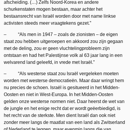
afscheiding. (…) Zelfs Noord-Korea en andere
schurkenstaten mogen bestaan, maar achter het
bestaansrecht van Israël worden door met name linkse
activisten steeds meer vraagtekens gezet.”
– “Als men in 1947 – zoals de zionisten – de eigen
staat zou hebben uitgeroepen en akkoord zou zijn gegaan
met de deling, zou er geen vluchtelingprobleem zijn
ontstaan en had het Palestijnse volk al 63 jaar lang in een
welvarend land geleefd, in vrede met Israël.”
– “Als westerse staat zou Israël vergeleken moeten
worden met westerse democratieën. Maar daar wringt hem
nu precies de schoen. Israël is gesitueerd in het Midden-
Oosten en niet in West-Europa. In het Midden-Oosten
gelden onze westerse normen niet. Daar heerst de wet van
de jungle en het enige recht dat er wordt geëerbiedigd, is
het recht van de sterkste. Men dient Israël dan ook niet
zonder meer langs de maatlat van een land als Zwitserland
of Nederland te leggen, maar evenmin langs die van