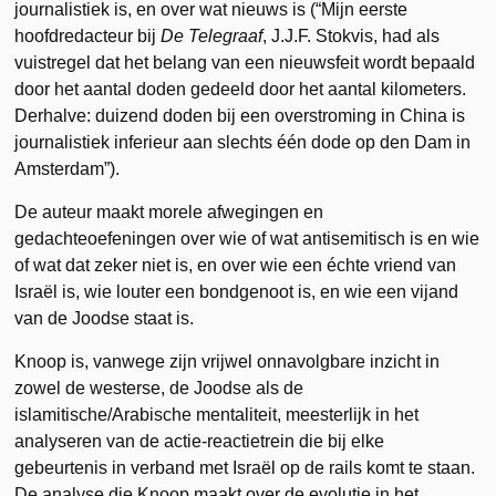
journalistiek is, en over wat nieuws is (“Mijn eerste
hoofdredacteur bij
De Telegraaf
, J.J.F. Stokvis, had als
vuistregel dat het belang van een nieuwsfeit wordt bepaald
door het aantal doden gedeeld door het aantal kilometers.
Derhalve: duizend doden bij een overstroming in China is
journalistiek inferieur aan slechts één dode op den Dam in
Amsterdam”).
De auteur maakt morele afwegingen en
gedachteoefeningen over wie of wat antisemitisch is en wie
of wat dat zeker niet is, en over wie een échte vriend van
Israël is, wie louter een bondgenoot is, en wie een vijand
van de Joodse staat is.
Knoop is, vanwege zijn vrijwel onnavolgbare inzicht in
zowel de westerse, de Joodse als de
islamitische/Arabische mentaliteit, meesterlijk in het
analyseren van de actie-reactietrein die bij elke
gebeurtenis in verband met Israël op de rails komt te staan.
De analyse die Knoop maakt over de evolutie in het