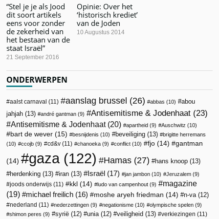
“Stel je je als Jood
Opinie: Over het
dit soort artikels
‘historisch krediet’
eens voor zonder
van de Joden
de zekerheid van
10 Augustus 2014
het bestaan van de
staat Israël”
21 September 2016
ONDERWERPEN
aanslag brussel
(26)
abou
aalst carnaval
(11)
abbas
(10)
Antisemitisme & Jodenhaat
(23)
jahjah
(13)
andré gantman
(9)
Antisemitisme & Jodenhaat
(20)
apartheid
(9)
Auschwitz
(10)
bart de wever
(15)
beveiliging
(13)
besnijdenis
(10)
brigitte herremans
fjo
(14)
gantman
cd&v
(11)
(10)
ccojb
(9)
chanoeka
(9)
conflict
(10)
gaza
(122)
Hamas
(27)
(14)
hans knoop
(13)
Israël
(17)
herdenking
(13)
iran
(13)
jan jambon
(10)
Jeruzalem
(9)
magazine
kkl
(14)
joods onderwijs
(11)
ludo van campenhout
(9)
(19)
michael freilich
(16)
moshe aryeh friedman
(14)
n-va
(12)
nederland
(11)
nederzettingen
(9)
negationisme
(10)
olympische spelen
(9)
veiligheid
(13)
syrië
(12)
unia
(12)
verkiezingen
(11)
shimon peres
(9)