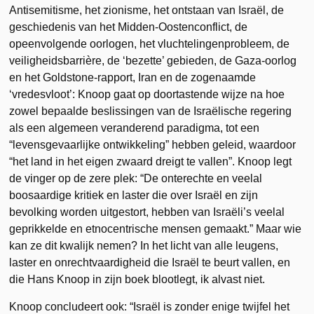
Antisemitisme, het zionisme, het ontstaan van Israël, de
geschiedenis van het Midden-Oostenconflict, de
opeenvolgende oorlogen, het vluchtelingenprobleem, de
veiligheidsbarrière, de ‘bezette’ gebieden, de Gaza-oorlog
en het Goldstone-rapport, Iran en de zogenaamde
‘vredesvloot’: Knoop gaat op doortastende wijze na hoe
zowel bepaalde beslissingen van de Israëlische regering
als een algemeen veranderend paradigma, tot een
“levensgevaarlijke ontwikkeling” hebben geleid, waardoor
“het land in het eigen zwaard dreigt te vallen”. Knoop legt
de vinger op de zere plek: “De onterechte en veelal
boosaardige kritiek en laster die over Israël en zijn
bevolking worden uitgestort, hebben van Israëli’s veelal
geprikkelde en etnocentrische mensen gemaakt.” Maar wie
kan ze dit kwalijk nemen? In het licht van alle leugens,
laster en onrechtvaardigheid die Israël te beurt vallen, en
die Hans Knoop in zijn boek blootlegt, ik alvast niet.
Knoop concludeert ook: “Israël is zonder enige twijfel het