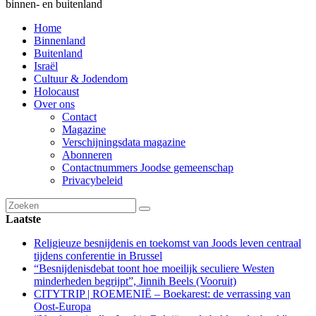
binnen- en buitenland
Home
Binnenland
Buitenland
Israël
Cultuur & Jodendom
Holocaust
Over ons
Contact
Magazine
Verschijningsdata magazine
Abonneren
Contactnummers Joodse gemeenschap
Privacybeleid
Laatste
Religieuze besnijdenis en toekomst van Joods leven centraal
tijdens conferentie in Brussel
“Besnijdenisdebat toont hoe moeilijk seculiere Westen
minderheden begrijpt”, Jinnih Beels (Vooruit)
CITYTRIP | ROEMENIË – Boekarest: de verrassing van
Oost-Europa