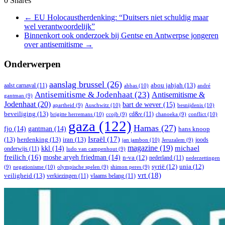
0
Shares
←
EU Holocaustherdenking: “Duitsers niet schuldig maar
wel verantwoordelijk”
Binnenkort ook onderzoek bij Gentse en Antwerpse jongeren
over antisemitisme
→
Onderwerpen
aanslag brussel
(26)
abou jahjah
(13)
aalst carnaval
(11)
abbas
(10)
andré
Antisemitisme & Jodenhaat
(23)
Antisemitisme &
gantman
(9)
Jodenhaat
(20)
bart de wever
(15)
Auschwitz
(10)
besnijdenis
(10)
apartheid
(9)
beveiliging
(13)
cd&v
(11)
brigitte herremans
(10)
conflict
(10)
ccojb
(9)
chanoeka
(9)
gaza
(122)
Hamas
(27)
fjo
(14)
gantman
(14)
hans knoop
Israël
(17)
(13)
herdenking
(13)
iran
(13)
joods
jan jambon
(10)
Jeruzalem
(9)
magazine
(19)
michael
kkl
(14)
onderwijs
(11)
ludo van campenhout
(9)
freilich
(16)
moshe aryeh friedman
(14)
n-va
(12)
nederland
(11)
nederzettingen
syrië
(12)
unia
(12)
negationisme
(10)
(9)
olympische spelen
(9)
shimon peres
(9)
vrt
(18)
veiligheid
(13)
verkiezingen
(11)
vlaams belang
(11)