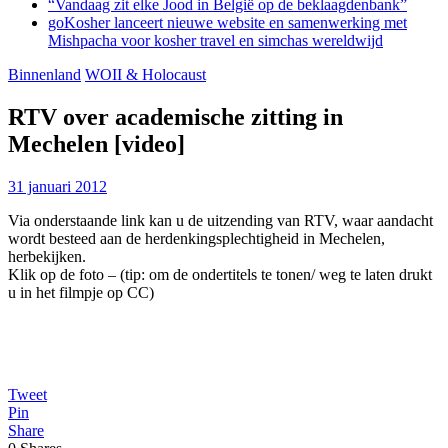
“Vandaag zit elke Jood in België op de beklaagdenbank”
goKosher lanceert nieuwe website en samenwerking met
Mishpacha voor kosher travel en simchas wereldwijd
Binnenland
WOII & Holocaust
RTV over academische zitting in
Mechelen [video]
31 januari 2012
Via onderstaande link kan u de uitzending van RTV, waar aandacht
wordt besteed aan de herdenkingsplechtigheid in Mechelen,
herbekijken.
Klik op de foto – (tip: om de ondertitels te tonen/ weg te laten drukt
u in het filmpje op CC)
Tweet
Pin
Share