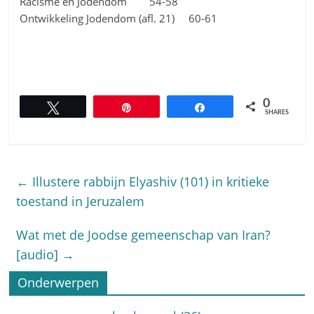
Racisme en Jodendom 54-58
Ontwikkeling Jodendom (afl. 21) 60-61
0
Tweet
Pin
Share
SHARES
←
Illustere rabbijn Elyashiv (101) in kritieke
toestand in Jeruzalem
Wat met de Joodse gemeenschap van Iran?
[audio]
→
Onderwerpen