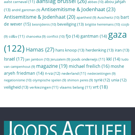
aanslag brussel
(26)
abou jahjah
aalst carnaval
(11)
abbas
(10)
Antisemitisme & Jodenhaat
(23)
(13)
andré gantman
(9)
Antisemitisme & Jodenhaat
(20)
bart
Auschwitz
(10)
apartheid
(9)
de wever
(15)
beveiliging
(13)
besnijdenis
(10)
brigitte herremans
(10)
ccojb
gaza
fjo
(14)
gantman
(14)
cd&v
(11)
conflict
(10)
(9)
chanoeka
(9)
(122)
Hamas
(27)
hans knoop
(13)
herdenking
(13)
iran
(13)
Israël
(17)
kkl
(14)
joods onderwijs
(11)
jan jambon
(10)
Jeruzalem
(9)
ludo
magazine
(19)
michael freilich
(16)
moshe
van campenhout
(9)
aryeh friedman
(14)
n-va
(12)
nederland
(11)
nederzettingen
(9)
syrië
(12)
unia
(12)
negationisme
(10)
olympische spelen
(9)
shimon peres
(9)
vrt
(18)
veiligheid
(13)
verkiezingen
(11)
vlaams belang
(11)