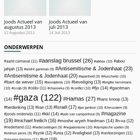
Joods Actueel van
Joods Actueel van
augustus 2013
juli 2013
12 Augustus 2013
14 Juli 2013
ONDERWERPEN
aanslag brussel
(26)
abou
aalst carnaval
(11)
abbas
(10)
Antisemitisme & Jodenhaat
(23)
jahjah
(13)
andré gantman
(9)
Antisemitisme & Jodenhaat
(20)
apartheid
(9)
Auschwitz
(10)
bart de wever
(15)
beveiliging
(13)
besnijdenis
(10)
brigitte herremans
fjo
(14)
gantman
cd&v
(11)
(10)
ccojb
(9)
chanoeka
(9)
conflict
(10)
gaza
(122)
Hamas
(27)
(14)
hans knoop
(13)
Israël
(17)
herdenking
(13)
iran
(13)
jan jambon
(10)
Jeruzalem
(9)
magazine
kkl
(14)
joods onderwijs
(11)
ludo van campenhout
(9)
(19)
michael freilich
(16)
moshe aryeh friedman
(14)
n-va
(12)
nederland
(11)
nederzettingen
(9)
negationisme
(10)
olympische spelen
(9)
veiligheid
(13)
syrië
(12)
unia
(12)
verkiezingen
(11)
shimon peres
(9)
vrt
(18)
vlaams belang
(11)