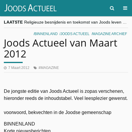
LAATSTE
Religieuze besnijdenis en toekomst van Joods leven centraal tijdens conferentie in Brussel
“Besnijdenisdebat toont hoe moeilijk seculiere Westen minderheden begrijpt”, Jinnih Beels (Vooruit)
CITYTRIP | ROEMENIË – Boekarest: de verrassing van Oost-Europa
BINNENLAND
JOODS ACTUEEL
MAGAZINE ARCHIEF
“Vandaag zit elke Jood in België op de beklaagdenbank”
Joods Actueel van Maart
goKosher lanceert nieuwe website en samenwerking met Mishpacha voor kosher travel en simchas wereldwijd
2012
7 Maart 2012
MAGAZINE
De jongste editie van Joods Actueel is zopas verschenen,
hieronder reeds de inhoudstabel. Veel leesplezier gewenst.
voorwoord, bekvechten in de Joodse gemeenschap
BINNENLAND
Korte nieuwsberichten