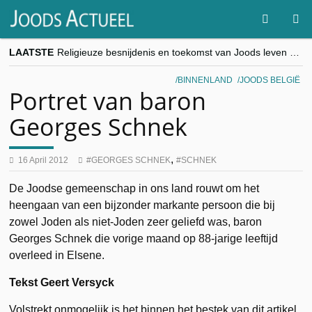
LAATSTE
Religieuze besnijdenis en toekomst van Joods leven centraal tijdens conferentie in Brussel
“Besnijdenisdebat toont hoe moeilijk seculiere Westen minderheden begrijpt”, Jinnih Beels (Vooruit)
CITYTRIP | ROEMENIË – Boekarest: de verrassing van Oost-Europa
BINNENLAND
JOODS BELGIË
“Vandaag zit elke Jood in België op de beklaagdenbank”
Portret van baron
goKosher lanceert nieuwe website en samenwerking met Mishpacha voor kosher travel en simchas wereldwijd
Georges Schnek
,
16 April 2012
GEORGES SCHNEK
SCHNEK
De Joodse gemeenschap in ons land rouwt om het
heengaan van een bijzonder markante persoon die bij
zowel Joden als niet-Joden zeer geliefd was, baron
Georges Schnek die vorige maand op 88-jarige leeftijd
overleed in Elsene.
Tekst Geert Versyck
Volstrekt onmogelijk is het binnen het bestek van dit artikel