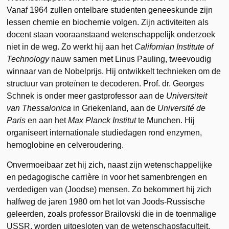
Vanaf 1964 zullen ontelbare studenten geneeskunde zijn
lessen chemie en biochemie volgen. Zijn activiteiten als
docent staan vooraanstaand wetenschappelijk onderzoek
niet in de weg. Zo werkt hij aan het
Californian Institute of
Technology
nauw samen met Linus Pauling, tweevoudig
winnaar van de Nobelprijs. Hij ontwikkelt technieken om de
structuur van proteïnen te decoderen. Prof. dr. Georges
Schnek is onder meer gastprofessor aan de
Universiteit
van Thessalonica
in Griekenland, aan de
Université de
Paris
en aan het
Max Planck Institut
te Munchen. Hij
organiseert internationale studiedagen rond enzymen,
hemoglobine en celveroudering.
Onvermoeibaar zet hij zich, naast zijn wetenschappelijke
en pedagogische carrière in voor het samenbrengen en
verdedigen van (Joodse) mensen. Zo bekommert hij zich
halfweg de jaren 1980 om het lot van Joods-Russische
geleerden, zoals professor Brailovski die in de toenmalige
USSR, worden uitgesloten van de wetenschapsfaculteit.