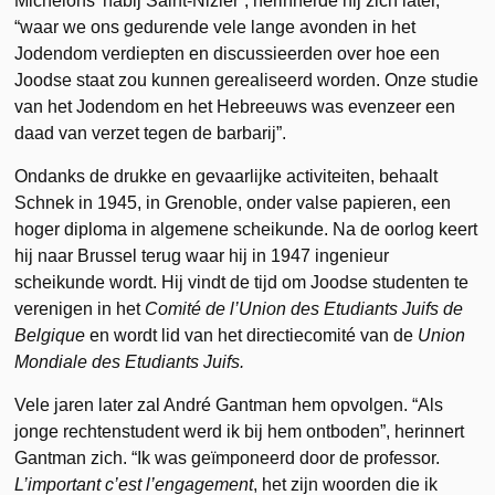
Michelons’ nabij Saint-Nizier”, herinnerde hij zich later,
“waar we ons gedurende vele lange avonden in het
Jodendom verdiepten en discussieerden over hoe een
Joodse staat zou kunnen gerealiseerd worden. Onze studie
van het Jodendom en het Hebreeuws was evenzeer een
daad van verzet tegen de barbarij”.
Ondanks de drukke en gevaarlijke activiteiten, behaalt
Schnek in 1945, in Grenoble, onder valse papieren, een
hoger diploma in algemene scheikunde. Na de oorlog keert
hij naar Brussel terug waar hij in 1947 ingenieur
scheikunde wordt. Hij vindt de tijd om Joodse studenten te
verenigen in het
Comité de l’Union des Etudiants Juifs de
Belgique
en wordt lid van het directiecomité van de
Union
Mondiale des Etudiants Juifs.
Vele jaren later zal André Gantman hem opvolgen. “Als
jonge rechtenstudent werd ik bij hem ontboden”, herinnert
Gantman zich. “Ik was geïmponeerd door de professor.
L’important c’est l’engagement
, het zijn woorden die ik