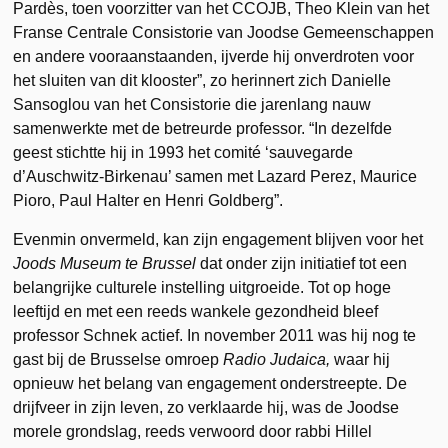
Pardès, toen voorzitter van het CCOJB, Theo Klein van het
Franse Centrale Consistorie van Joodse Gemeenschappen
en andere vooraanstaanden, ijverde hij onverdroten voor
het sluiten van dit klooster”, zo herinnert zich Danielle
Sansoglou van het Consistorie die jarenlang nauw
samenwerkte met de betreurde professor. “In dezelfde
geest stichtte hij in 1993 het comité ‘sauvegarde
d’Auschwitz-Birkenau’ samen met Lazard Perez, Maurice
Pioro, Paul Halter en Henri Goldberg”.
Evenmin onvermeld, kan zijn engagement blijven voor het
Joods Museum te Brussel
dat onder zijn initiatief tot een
belangrijke culturele instelling uitgroeide. Tot op hoge
leeftijd en met een reeds wankele gezondheid bleef
professor Schnek actief. In november 2011 was hij nog te
gast bij de Brusselse omroep
Radio Judaica,
waar hij
opnieuw het belang van engagement onderstreepte. De
drijfveer in zijn leven, zo verklaarde hij, was de Joodse
morele grondslag, reeds verwoord door rabbi Hillel