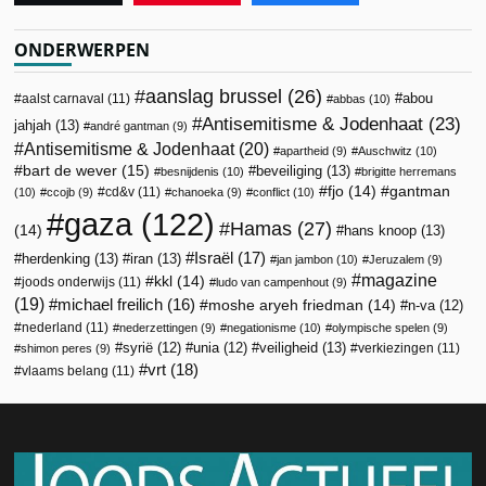
ONDERWERPEN
aanslag brussel
(26)
abou
aalst carnaval
(11)
abbas
(10)
Antisemitisme & Jodenhaat
(23)
jahjah
(13)
andré gantman
(9)
Antisemitisme & Jodenhaat
(20)
apartheid
(9)
Auschwitz
(10)
bart de wever
(15)
beveiliging
(13)
besnijdenis
(10)
brigitte herremans
fjo
(14)
gantman
cd&v
(11)
(10)
ccojb
(9)
chanoeka
(9)
conflict
(10)
gaza
(122)
Hamas
(27)
(14)
hans knoop
(13)
Israël
(17)
herdenking
(13)
iran
(13)
jan jambon
(10)
Jeruzalem
(9)
magazine
kkl
(14)
joods onderwijs
(11)
ludo van campenhout
(9)
(19)
michael freilich
(16)
moshe aryeh friedman
(14)
n-va
(12)
nederland
(11)
nederzettingen
(9)
negationisme
(10)
olympische spelen
(9)
veiligheid
(13)
syrië
(12)
unia
(12)
verkiezingen
(11)
shimon peres
(9)
vrt
(18)
vlaams belang
(11)