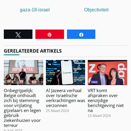
gaza-18-israel
Objectiviteit
Tweet
Pin
Share
GERELATEERDE ARTIKELS
Onbegrijpelijk:
Al Jazeera verhaal
VRT komt
België onthoudt
over Israëlische
afspraken over
zich bij stemming
verkrachtingen was
eenzijdige
voor vrijlating
verzonnen
berichtgeving niet
gijzelaars en tegen
na
25 Maart 2024
gebruik
15 Maart 2024
ziekenhuizen voor
terreur
6 Juni 2024