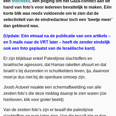
een
fotoreeks
, een poging om het Gaza-conflict aan de
hand van foto’s voor iedereen bevattelijk te maken. Eén
korte blik was reeds voldoende om te zien dat de
selectiviteit van de eindredacteur toch een ‘beetje meer’
dan gekleurd was.
(Update: Eén etmaal na de publicatie van ons artikels –
en 5 mails naar de VRT later – heeft de zender eindelijk
ook een foto geplaatst van de Israëlische kant).
Er zijn blijkbaar enkel Palestijnse slachtoffers en
Israëlische agressors, dat Hamas raketten afvuurt en dat
Israëli’s bij duizenden in schuilkelders leven, tja, daarvoor
moet je dus niet bij de openbare omroep zijn.
Joods Actueel
maakte een schermafbeelding van alle
zestien foto’s die deze middag daarop te zien waren (zie
hierboven, klik voor groter beeld).
Van de zestien foto’s zijn er twaalf die palestijnse
slachtoffers en puin laten zien. Van die twaalf zijn er dan