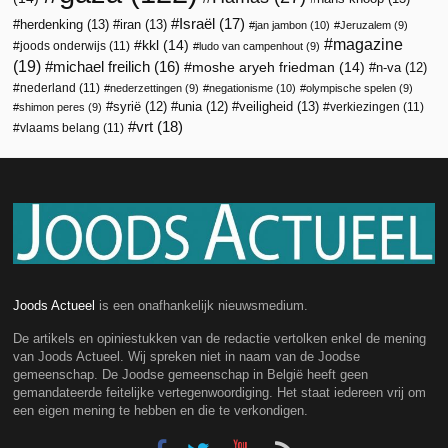
Israël
(17)
herdenking
(13)
iran
(13)
jan jambon
(10)
Jeruzalem
(9)
magazine
kkl
(14)
joods onderwijs
(11)
ludo van campenhout
(9)
(19)
michael freilich
(16)
moshe aryeh friedman
(14)
n-va
(12)
nederland
(11)
nederzettingen
(9)
negationisme
(10)
olympische spelen
(9)
veiligheid
(13)
syrië
(12)
unia
(12)
verkiezingen
(11)
shimon peres
(9)
vrt
(18)
vlaams belang
(11)
Joods Actueel
is een onafhankelijk nieuwsmedium.
De artikels en opiniestukken van de redactie vertolken enkel de mening
van Joods Actueel. Wij spreken niet in naam van de Joodse
gemeenschap. De Joodse gemeenschap in België heeft geen
gemandateerde feitelijke vertegenwoordiging. Het staat iedereen vrij om
een eigen mening te hebben en die te verkondigen.