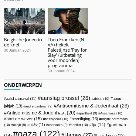
Belgische Joden in
Theo Francken (N-
de knel
VA) hekelt
Palestijnse ‘Pay for
30 Januari 2024
Slay’ (uitbetaling
voor moorden)
programma
30 Januari 2024
ONDERWERPEN
aanslag brussel
(26)
abou
aalst carnaval
(11)
abbas
(10)
Antisemitisme & Jodenhaat
(23)
jahjah
(13)
andré gantman
(9)
Antisemitisme & Jodenhaat
(20)
apartheid
(9)
Auschwitz
(10)
bart de wever
(15)
beveiliging
(13)
besnijdenis
(10)
brigitte herremans
fjo
(14)
gantman
cd&v
(11)
(10)
ccojb
(9)
chanoeka
(9)
conflict
(10)
gaza
(122)
Hamas
(27)
(14)
hans knoop
(13)