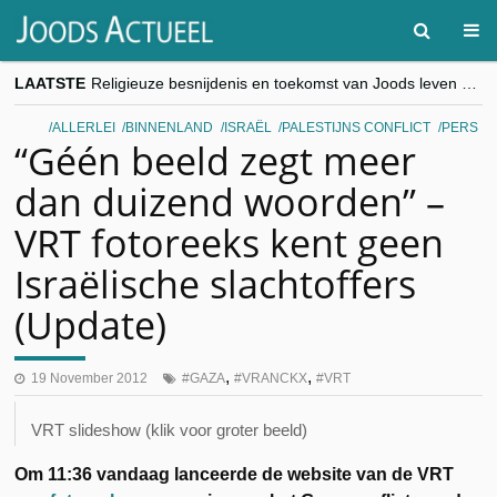
LAATSTE
Religieuze besnijdenis en toekomst van Joods leven centraal tijdens conferentie in Brussel
“Besnijdenisdebat toont hoe moeilijk seculiere Westen minderheden begrijpt”, Jinnih Beels (Vooruit)
CITYTRIP | ROEMENIË – Boekarest: de verrassing van Oost-Europa
ALLERLEI
BINNENLAND
ISRAËL
PALESTIJNS CONFLICT
PERS
“Vandaag zit elke Jood in België op de beklaagdenbank”
“Géén beeld zegt meer
goKosher lanceert nieuwe website en samenwerking met Mishpacha voor kosher travel en simchas wereldwijd
dan duizend woorden” –
VRT fotoreeks kent geen
Israëlische slachtoffers
(Update)
,
,
19 November 2012
GAZA
VRANCKX
VRT
VRT slideshow (klik voor groter beeld)
Om 11:36 vandaag lanceerde de website van de VRT