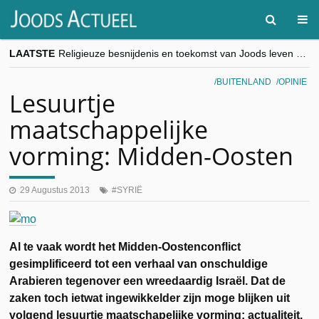
LAATSTE
Religieuze besnijdenis en toekomst van Joods leven centraal tijdens conferentie in Brussel
“Besnijdenisdebat toont hoe moeilijk seculiere Westen minderheden begrijpt”, Jinnih Beels (Vooruit)
CITYTRIP | ROEMENIË – Boekarest: de verrassing van Oost-Europa
BUITENLAND
OPINIE
“Vandaag zit elke Jood in België op de beklaagdenbank”
Lesuurtje
goKosher lanceert nieuwe website en samenwerking met Mishpacha voor kosher travel en simchas wereldwijd
maatschappelijke
vorming: Midden-Oosten
29 Augustus 2013
SYRIË
Al te vaak wordt het Midden-Oostenconflict
gesimplificeerd tot een verhaal van onschuldige
Arabieren tegenover een wreedaardig Israël. Dat de
zaken toch ietwat ingewikkelder zijn moge blijken uit
volgend lesuurtje maatschapelijke vorming: actualiteit.