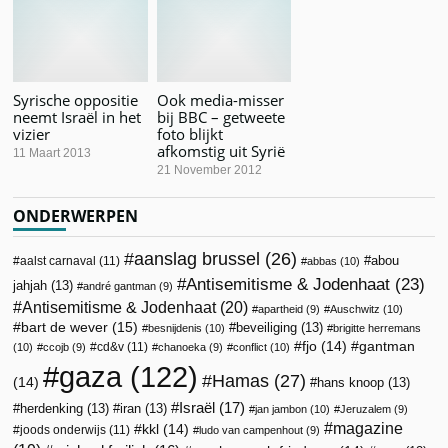
Syrische oppositie
Ook media-misser
neemt Israël in het
bij BBC – getweete
vizier
foto blijkt
afkomstig uit Syrië
11 Maart 2013
21 November 2012
ONDERWERPEN
aanslag brussel
(26)
abou
aalst carnaval
(11)
abbas
(10)
Antisemitisme & Jodenhaat
(23)
jahjah
(13)
andré gantman
(9)
Antisemitisme & Jodenhaat
(20)
apartheid
(9)
Auschwitz
(10)
bart de wever
(15)
beveiliging
(13)
besnijdenis
(10)
brigitte herremans
fjo
(14)
gantman
cd&v
(11)
(10)
ccojb
(9)
chanoeka
(9)
conflict
(10)
gaza
(122)
Hamas
(27)
(14)
hans knoop
(13)
Israël
(17)
herdenking
(13)
iran
(13)
jan jambon
(10)
Jeruzalem
(9)
magazine
kkl
(14)
joods onderwijs
(11)
ludo van campenhout
(9)