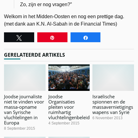
Zo, zijn er nog vragen?”
Welkom in het Midden-Oosten en nog een prettige dag.
(met dank aan K.N. Al-Sabah in de Financial Times)
Tweet
Pin
Share
GERELATEERDE ARTIKELS
Joodse journaliste
Joodse
Israëlische
niet te vinden voor
Organisaties
spionnen en de
massa-opname
pleiten voor
massavernietigings
van Syrische
ruimhartig
wapens van Syrië
vluchtelingen in
vluchtelingenbeleid
6 November 2013
Europa
4 September 2015
8 September 2015