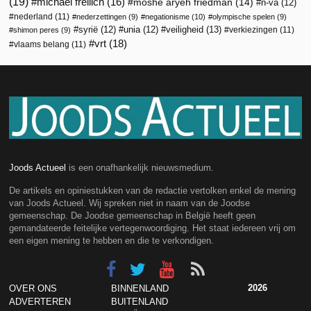
(19)
michael freilich
(16)
moshe aryeh friedman
(14)
n-va
(12)
nederland
(11)
nederzettingen
(9)
negationisme
(10)
olympische spelen
(9)
veiligheid
(13)
syrië
(12)
unia
(12)
verkiezingen
(11)
shimon peres
(9)
vrt
(18)
vlaams belang
(11)
Joods Actueel
is een onafhankelijk nieuwsmedium.
De artikels en opiniestukken van de redactie vertolken enkel de mening
van Joods Actueel. Wij spreken niet in naam van de Joodse
gemeenschap. De Joodse gemeenschap in België heeft geen
gemandateerde feitelijke vertegenwoordiging. Het staat iedereen vrij om
een eigen mening te hebben en die te verkondigen.
2026
OVER ONS
BINNENLAND
ADVERTEREN
BUITENLAND