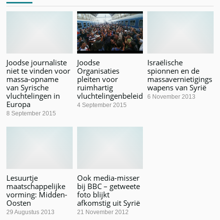
Joodse journaliste
Joodse
Israëlische
niet te vinden voor
Organisaties
spionnen en de
massa-opname
pleiten voor
massavernietigings
van Syrische
ruimhartig
wapens van Syrië
vluchtelingen in
vluchtelingenbeleid
6 November 2013
Europa
4 September 2015
8 September 2015
Lesuurtje
Ook media-misser
maatschappelijke
bij BBC – getweete
vorming: Midden-
foto blijkt
Oosten
afkomstig uit Syrië
29 Augustus 2013
21 November 2012