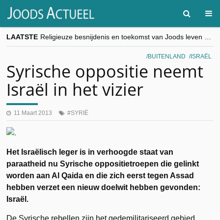
LAATSTE
Religieuze besnijdenis en toekomst van Joods leven centraal tijdens conferentie in Brussel
“Besnijdenisdebat toont hoe moeilijk seculiere Westen minderheden begrijpt”, Jinnih Beels (Vooruit)
CITYTRIP | ROEMENIË – Boekarest: de verrassing van Oost-Europa
BUITENLAND
ISRAËL
“Vandaag zit elke Jood in België op de beklaagdenbank”
Syrische oppositie neemt
goKosher lanceert nieuwe website en samenwerking met Mishpacha voor kosher travel en simchas wereldwijd
Israël in het vizier
11 Maart 2013
SYRIË
Het Israëlisch leger is in verhoogde staat van
paraatheid nu Syrische oppositietroepen die gelinkt
worden aan Al Qaida en die zich eerst tegen Assad
hebben verzet een nieuw doelwit hebben gevonden:
Israël.
De Syrische rebellen zijn het gedemilitariseerd gebied