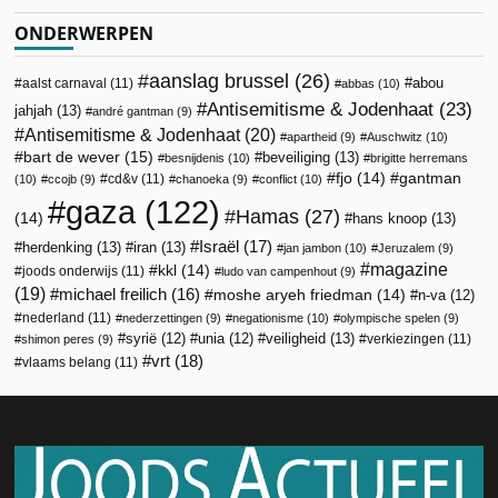
ONDERWERPEN
aanslag brussel
(26)
abou
aalst carnaval
(11)
abbas
(10)
Antisemitisme & Jodenhaat
(23)
jahjah
(13)
andré gantman
(9)
Antisemitisme & Jodenhaat
(20)
apartheid
(9)
Auschwitz
(10)
bart de wever
(15)
beveiliging
(13)
besnijdenis
(10)
brigitte herremans
fjo
(14)
gantman
cd&v
(11)
(10)
ccojb
(9)
chanoeka
(9)
conflict
(10)
gaza
(122)
Hamas
(27)
(14)
hans knoop
(13)
Israël
(17)
herdenking
(13)
iran
(13)
jan jambon
(10)
Jeruzalem
(9)
magazine
kkl
(14)
joods onderwijs
(11)
ludo van campenhout
(9)
(19)
michael freilich
(16)
moshe aryeh friedman
(14)
n-va
(12)
nederland
(11)
nederzettingen
(9)
negationisme
(10)
olympische spelen
(9)
veiligheid
(13)
syrië
(12)
unia
(12)
verkiezingen
(11)
shimon peres
(9)
vrt
(18)
vlaams belang
(11)