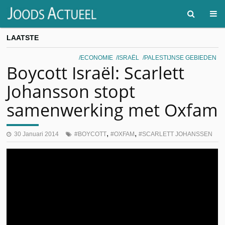
LAATSTE
ECONOMIE
ISRAËL
PALESTIJNSE GEBIEDEN
Boycott Israël: Scarlett
Johansson stopt
samenwerking met Oxfam
,
,
30 Januari 2014
BOYCOTT
OXFAM
SCARLETT JOHANSSEN