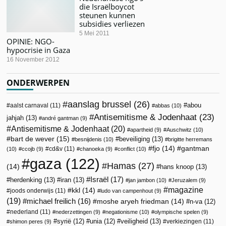
die Israëlboycot
steunen kunnen
subsidies verliezen
5 Mei 2011
OPINIE: NGO-
hypocrisie in Gaza
16 November 2012
ONDERWERPEN
aanslag brussel
(26)
abou
aalst carnaval
(11)
abbas
(10)
Antisemitisme & Jodenhaat
(23)
jahjah
(13)
andré gantman
(9)
Antisemitisme & Jodenhaat
(20)
apartheid
(9)
Auschwitz
(10)
bart de wever
(15)
beveiliging
(13)
besnijdenis
(10)
brigitte herremans
fjo
(14)
gantman
cd&v
(11)
(10)
ccojb
(9)
chanoeka
(9)
conflict
(10)
gaza
(122)
Hamas
(27)
(14)
hans knoop
(13)
Israël
(17)
herdenking
(13)
iran
(13)
jan jambon
(10)
Jeruzalem
(9)
magazine
kkl
(14)
joods onderwijs
(11)
ludo van campenhout
(9)
(19)
michael freilich
(16)
moshe aryeh friedman
(14)
n-va
(12)
nederland
(11)
nederzettingen
(9)
negationisme
(10)
olympische spelen
(9)
veiligheid
(13)
syrië
(12)
unia
(12)
verkiezingen
(11)
shimon peres
(9)