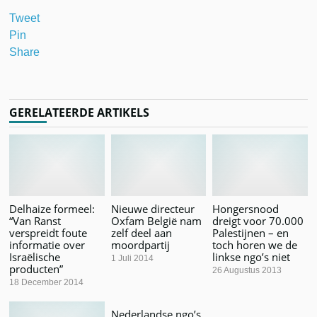
Tweet
Pin
Share
GERELATEERDE ARTIKELS
Delhaize formeel:
Nieuwe directeur
Hongersnood
“Van Ranst
Oxfam België nam
dreigt voor 70.000
verspreidt foute
zelf deel aan
Palestijnen – en
informatie over
moordpartij
toch horen we de
Israëlische
linkse ngo’s niet
1 Juli 2014
producten”
26 Augustus 2013
18 December 2014
Nederlandse ngo’s