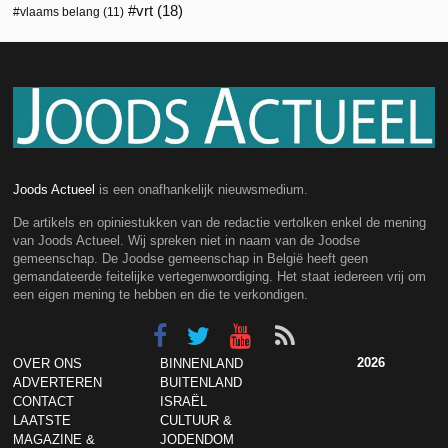
vrt
(18)
vlaams belang
(11)
Joods Actueel
is een onafhankelijk nieuwsmedium.
De artikels en opiniestukken van de redactie vertolken enkel de mening
van Joods Actueel. Wij spreken niet in naam van de Joodse
gemeenschap. De Joodse gemeenschap in België heeft geen
gemandateerde feitelijke vertegenwoordiging. Het staat iedereen vrij om
een eigen mening te hebben en die te verkondigen.
2026
OVER ONS
BINNENLAND
ADVERTEREN
BUITENLAND
CONTACT
ISRAËL
LAATSTE
CULTUUR &
MAGAZINE &
JODENDOM