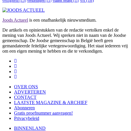
vrt
(18)
veiligheid
(13)
verkiezingen
(11)
vlaams belang
(11)
Joods Actueel
is een onafhankelijk nieuwsmedium.
De artikels en opiniestukken van de redactie vertolken enkel de
mening van Joods Actueel. Wij spreken niet in naam van de Joodse
gemeenschap. De Joodse gemeenschap in België heeft geen
gemandateerde feitelijke vertegenwoordiging. Het staat iedereen vrij
om een eigen mening te hebben en die te verkondigen.
OVER ONS
ADVERTEREN
CONTACT
LAATSTE MAGAZINE & ARCHIEF
Abonneren
Gratis proefnummer aanvragen!
Privacybeleid
BINNENLAND