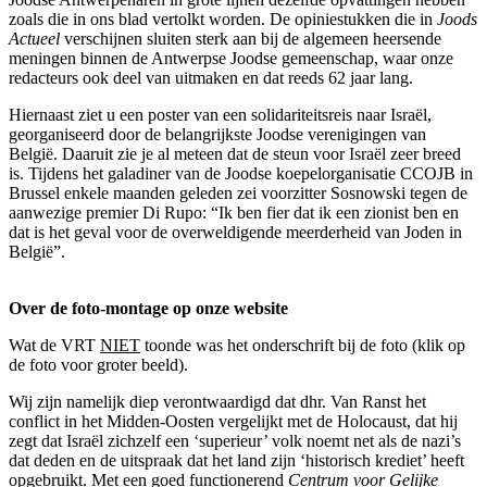
zoals die in ons blad vertolkt worden. De opiniestukken die in
Joods
Actueel
verschijnen sluiten sterk aan bij de algemeen heersende
meningen binnen de Antwerpse Joodse gemeenschap, waar onze
redacteurs ook deel van uitmaken en dat reeds 62 jaar lang.
Hiernaast ziet u een poster van een solidariteitsreis naar Israël,
georganiseerd door de belangrijkste Joodse verenigingen van
België. Daaruit zie je al meteen dat de steun voor Israël zeer breed
is. Tijdens het galadiner van de Joodse koepelorganisatie CCOJB in
Brussel enkele maanden geleden zei voorzitter Sosnowski tegen de
aanwezige premier Di Rupo: “Ik ben fier dat ik een zionist ben en
dat is het geval voor de overweldigende meerderheid van Joden in
België”.
Over de foto-montage op onze website
Wat de VRT
NIET
toonde was het onderschrift bij de foto (klik op
de foto voor groter beeld).
Wij zijn namelijk diep verontwaardigd dat dhr. Van Ranst het
conflict in het Midden-Oosten vergelijkt met de Holocaust, dat hij
zegt dat Israël zichzelf een ‘superieur’ volk noemt net als de nazi’s
dat deden en de uitspraak dat het land zijn ‘historisch krediet’ heeft
opgebruikt. Met een goed functionerend
Centrum voor Gelijke