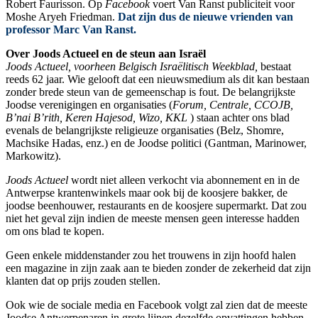
Robert Faurisson. Op
Facebook
voert Van Ranst publiciteit voor
Moshe Aryeh Friedman.
Dat zijn dus de nieuwe vrienden van
professor Marc Van Ranst.
Over Joods Actueel en de steun aan Israël
Joods Actueel,
voorheen Belgisch Israëlitisch Weekblad,
bestaat
reeds 62 jaar. Wie gelooft dat een nieuwsmedium als dit kan bestaan
zonder brede steun van de gemeenschap is fout. De belangrijkste
Joodse verenigingen en organisaties (
Forum, Centrale, CCOJB,
B’nai B’rith, Keren Hajesod, Wizo, KKL
) staan achter ons blad
evenals de belangrijkste religieuze organisaties (Belz, Shomre,
Machsike Hadas, enz.) en de Joodse politici (Gantman, Marinower,
Markowitz).
Joods Actueel
wordt niet alleen verkocht via abonnement en in de
Antwerpse krantenwinkels maar ook bij de koosjere bakker, de
joodse beenhouwer, restaurants en de koosjere supermarkt. Dat zou
niet het geval zijn indien de meeste mensen geen interesse hadden
om ons blad te kopen.
Geen enkele middenstander zou het trouwens in zijn hoofd halen
een magazine in zijn zaak aan te bieden zonder de zekerheid dat zijn
klanten dat op prijs zouden stellen.
Ook wie de sociale media en Facebook volgt zal zien dat de meeste
Joodse Antwerpenaren in grote lijnen dezelfde opvattingen hebben