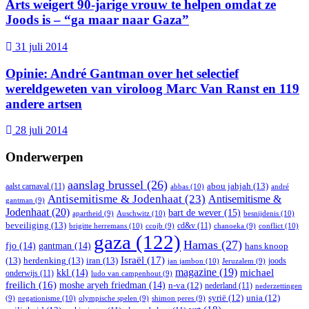
Arts weigert 90-jarige vrouw te helpen omdat ze
Joods is – “ga maar naar Gaza”
31 juli 2014
Opinie: André Gantman over het selectief
wereldgeweten van viroloog Marc Van Ranst en 119
andere artsen
28 juli 2014
Onderwerpen
aanslag brussel
(26)
abou jahjah
(13)
aalst carnaval
(11)
abbas
(10)
andré
Antisemitisme & Jodenhaat
(23)
Antisemitisme &
gantman
(9)
Jodenhaat
(20)
bart de wever
(15)
Auschwitz
(10)
besnijdenis
(10)
apartheid
(9)
beveiliging
(13)
cd&v
(11)
brigitte herremans
(10)
conflict
(10)
ccojb
(9)
chanoeka
(9)
gaza
(122)
Hamas
(27)
fjo
(14)
gantman
(14)
hans knoop
Israël
(17)
(13)
herdenking
(13)
iran
(13)
joods
jan jambon
(10)
Jeruzalem
(9)
magazine
(19)
michael
kkl
(14)
onderwijs
(11)
ludo van campenhout
(9)
freilich
(16)
moshe aryeh friedman
(14)
n-va
(12)
nederland
(11)
nederzettingen
syrië
(12)
unia
(12)
negationisme
(10)
(9)
olympische spelen
(9)
shimon peres
(9)