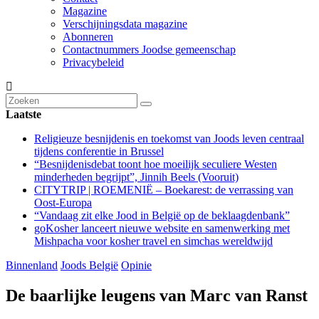
Magazine
Verschijningsdata magazine
Abonneren
Contactnummers Joodse gemeenschap
Privacybeleid
Laatste
Religieuze besnijdenis en toekomst van Joods leven centraal
tijdens conferentie in Brussel
“Besnijdenisdebat toont hoe moeilijk seculiere Westen
minderheden begrijpt”, Jinnih Beels (Vooruit)
CITYTRIP | ROEMENIË – Boekarest: de verrassing van
Oost-Europa
“Vandaag zit elke Jood in België op de beklaagdenbank”
goKosher lanceert nieuwe website en samenwerking met
Mishpacha voor kosher travel en simchas wereldwijd
Binnenland
Joods België
Opinie
De baarlijke leugens van Marc van Ranst