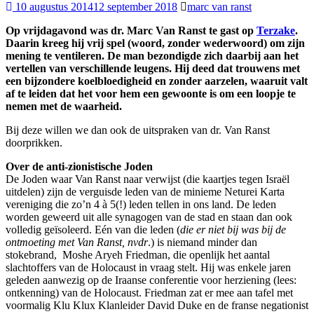
10 augustus 2014
12 september 2018
marc van ranst
Op vrijdagavond was dr. Marc Van Ranst te gast op
Terzake
.
Daarin kreeg hij vrij spel (woord, zonder wederwoord) om zijn
mening te ventileren.
De man bezondigde zich daarbij aan het
vertellen van verschillende leugens. Hij deed dat trouwens met
een bijzondere koelbloedigheid en zonder aarzelen, waaruit valt
af te leiden dat het voor hem een gewoonte is om een loopje te
nemen met de waarheid.
Bij deze willen we dan ook de uitspraken van dr. Van Ranst
doorprikken.
Over de anti-zionistische Joden
De Joden waar Van Ranst naar verwijst (die kaartjes tegen Israël
uitdelen) zijn de verguisde leden van de minieme Neturei Karta
vereniging die zo’n 4 à 5(!) leden tellen in ons land. De leden
worden geweerd uit alle synagogen van de stad en staan dan ook
volledig geïsoleerd. Eén van die leden (
die er niet bij was bij de
ontmoeting met Van Ranst, nvdr
.) is niemand minder dan
stokebrand, Moshe Aryeh Friedman, die openlijk het aantal
slachtoffers van de Holocaust in vraag stelt. Hij was enkele jaren
geleden aanwezig op de Iraanse conferentie voor herziening (lees:
ontkenning) van de Holocaust. Friedman zat er mee aan tafel met
voormalig Klu Klux Klanleider David Duke en de franse negationist