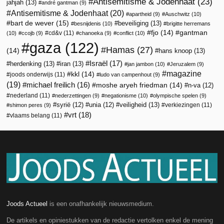
Antisemitisme & Jodenhaat
(23)
jahjah
(13)
andré gantman
(9)
Antisemitisme & Jodenhaat
(20)
apartheid
(9)
Auschwitz
(10)
bart de wever
(15)
beveiliging
(13)
besnijdenis
(10)
brigitte herremans
fjo
(14)
gantman
cd&v
(11)
(10)
ccojb
(9)
chanoeka
(9)
conflict
(10)
gaza
(122)
Hamas
(27)
(14)
hans knoop
(13)
Israël
(17)
herdenking
(13)
iran
(13)
jan jambon
(10)
Jeruzalem
(9)
magazine
kkl
(14)
joods onderwijs
(11)
ludo van campenhout
(9)
(19)
michael freilich
(16)
moshe aryeh friedman
(14)
n-va
(12)
nederland
(11)
nederzettingen
(9)
negationisme
(10)
olympische spelen
(9)
veiligheid
(13)
syrië
(12)
unia
(12)
verkiezingen
(11)
shimon peres
(9)
vrt
(18)
vlaams belang
(11)
Joods Actueel
is een onafhankelijk nieuwsmedium.
De artikels en opiniestukken van de redactie vertolken enkel de mening