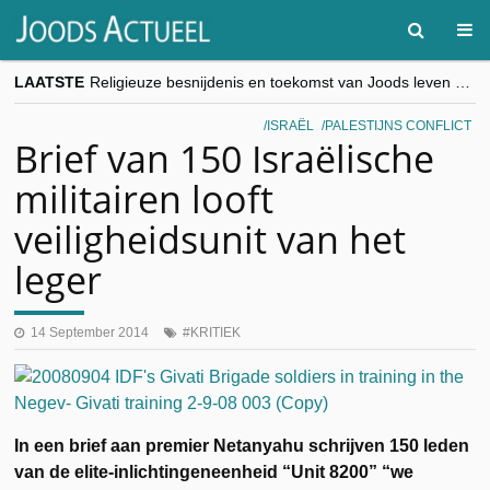
LAATSTE
Religieuze besnijdenis en toekomst van Joods leven centraal tijdens conferentie in Brussel
“Besnijdenisdebat toont hoe moeilijk seculiere Westen minderheden begrijpt”, Jinnih Beels (Vooruit)
CITYTRIP | ROEMENIË – Boekarest: de verrassing van Oost-Europa
ISRAËL
PALESTIJNS CONFLICT
“Vandaag zit elke Jood in België op de beklaagdenbank”
Brief van 150 Israëlische
goKosher lanceert nieuwe website en samenwerking met Mishpacha voor kosher travel en simchas wereldwijd
militairen looft
veiligheidsunit van het
leger
14 September 2014
KRITIEK
In een brief aan premier Netanyahu schrijven 150 leden
van de elite-inlichtingeneenheid “Unit 8200” “we