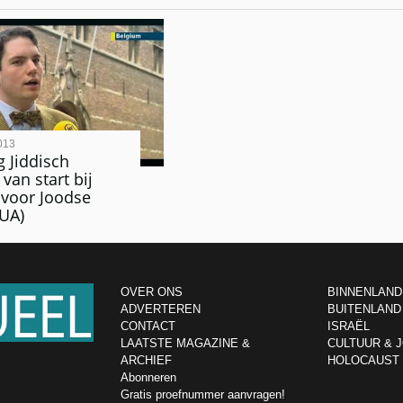
013
g Jiddisch
van start bij
t voor Joodse
(UA)
OVER ONS
BINNENLAND
ADVERTEREN
BUITENLAND
CONTACT
ISRAËL
LAATSTE MAGAZINE &
CULTUUR & 
ARCHIEF
HOLOCAUST
Abonneren
Gratis proefnummer aanvragen!