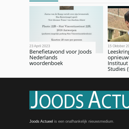
23 April 2023
15 Oktober 2
Benefietavond voor Joods
Leeskrin
Nederlands
opnieuw 
woordenboek
Instituu
Studies 
Joods Actueel
is een onafhankelijk nieuwsmedium.