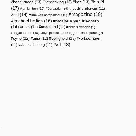
Israël
hans knoop
(13)
herdenking
(13)
iran
(13)
(17)
joods onderwijs
(11)
jan jambon
(10)
Jeruzalem
(9)
magazine
(19)
kkl
(14)
ludo van campenhout
(9)
michael freilich
(16)
moshe aryeh friedman
(14)
n-va
(12)
nederland
(11)
nederzettingen
(9)
negationisme
(10)
olympische spelen
(9)
shimon peres
(9)
veiligheid
(13)
syrië
(12)
unia
(12)
verkiezingen
vrt
(18)
(11)
vlaams belang
(11)