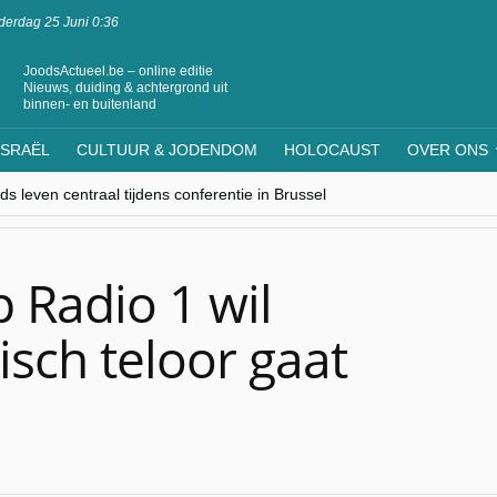
erdag 25 Juni 0:36
JoodsActueel.be – online editie
Nieuws, duiding & achtergrond uit
binnen- en buitenland
ISRAËL
CULTUUR & JODENDOM
HOLOCAUST
OVER ONS
s leven centraal tijdens conferentie in Brussel
ere Westen minderheden begrijpt”, Jinnih Beels (Vooruit)
rassing van Oost-Europa
laagdenbank”
nwerking met Mishpacha voor kosher travel en simchas wereldwijd
 Radio 1 wil
isch teloor gaat