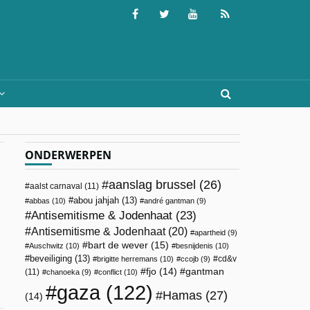
ONDERWERPEN
aanslag brussel
(26)
aalst carnaval
(11)
abou jahjah
(13)
abbas
(10)
andré gantman
(9)
Antisemitisme & Jodenhaat
(23)
Antisemitisme & Jodenhaat
(20)
apartheid
(9)
bart de wever
(15)
Auschwitz
(10)
besnijdenis
(10)
beveiliging
(13)
cd&v
brigitte herremans
(10)
ccojb
(9)
fjo
(14)
gantman
(11)
chanoeka
(9)
conflict
(10)
gaza
(122)
Hamas
(27)
(14)