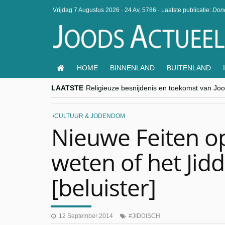
Vrijdag 7 Augustus 2026
·
24 Av, 5786
·
Laatste publicatie:
Dond
HOME
BINNENLAND
BUITENLAND
LAATSTE
Religieuze besnijdenis en toekomst van Jood
“Besnijdenisdebat toont hoe moeilijk seculi
CITYTRIP | ROEMENIË – Boekarest: de ver
“Vandaag zit elke Jood in België op de bek
CULTUUR & JODENDOM
goKosher lanceert nieuwe website en same
Nieuwe Feiten op
weten of het Jidd
[beluister]
12 September 2014
JIDDISCH