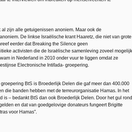
 al zijn alle getuigenissen anoniem. Maar ook de
oniem. De linkse Israëlische krant Haaretz, die niet van grote
reef eerder dat Breaking the Silence geen
tieke activisten die de Israëlische samenleving zoveel mogelij
kwam in Nederland in 2010 onder vuur te liggen omdat ze
stijnse Electronische Intifada- groepering.
groepering BtS is Broederlijk Delen die gaf meer dan 400.000
gen die banden hebben met de terreurorganisatie Hamas. In het
d is – bedankt BtS dan ook Broederlijk Delen. Door het gul ron
elden en dat van goedgelovige donateurs fungeert Brigitte
tras voor Hamas”.