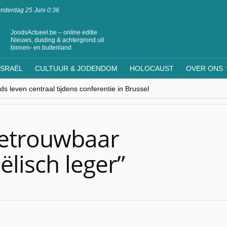
nderdag 25 Juni 0:36
JoodsActueel.be – online editie
Nieuws, duiding & achtergrond uit
binnen- en buitenland
ISRAËL
CULTUUR & JODENDOM
HOLOCAUST
OVER ONS
s leven centraal tijdens conferentie in Brussel
ere Westen minderheden begrijpt”, Jinnih Beels (Vooruit)
rassing van Oost-Europa
laagdenbank”
nwerking met Mishpacha voor kosher travel en simchas wereldwijd
betrouwbaar
ëlisch leger”