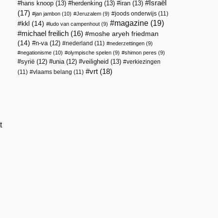
Israël
hans knoop
(13)
herdenking
(13)
iran
(13)
(17)
joods onderwijs
(11)
jan jambon
(10)
Jeruzalem
(9)
magazine
(19)
kkl
(14)
ludo van campenhout
(9)
michael freilich
(16)
moshe aryeh friedman
(14)
n-va
(12)
nederland
(11)
nederzettingen
(9)
negationisme
(10)
olympische spelen
(9)
shimon peres
(9)
veiligheid
(13)
syrië
(12)
unia
(12)
verkiezingen
vrt
(18)
(11)
vlaams belang
(11)
t