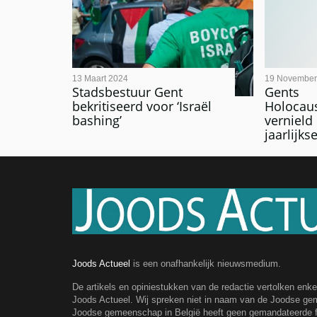
13 Maart 2024
19 November
Stadsbestuur Gent
Gents
bekritiseerd voor ‘Israël
Holocau
bashing’
vernield
jaarlijk
Joods Actueel
is een onafhankelijk nieuwsmedium.
De artikels en opiniestukken van de redactie vertolken enk
Joods Actueel. Wij spreken niet in naam van de Joodse g
Joodse gemeenschap in België heeft geen gemandateerde fe