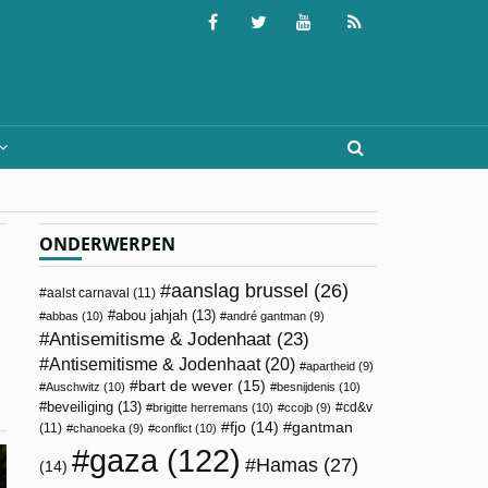
ONDERWERPEN
aanslag brussel
(26)
aalst carnaval
(11)
abou jahjah
(13)
abbas
(10)
andré gantman
(9)
Antisemitisme & Jodenhaat
(23)
Antisemitisme & Jodenhaat
(20)
apartheid
(9)
bart de wever
(15)
Auschwitz
(10)
besnijdenis
(10)
beveiliging
(13)
cd&v
brigitte herremans
(10)
ccojb
(9)
fjo
(14)
gantman
(11)
chanoeka
(9)
conflict
(10)
gaza
(122)
Hamas
(27)
(14)