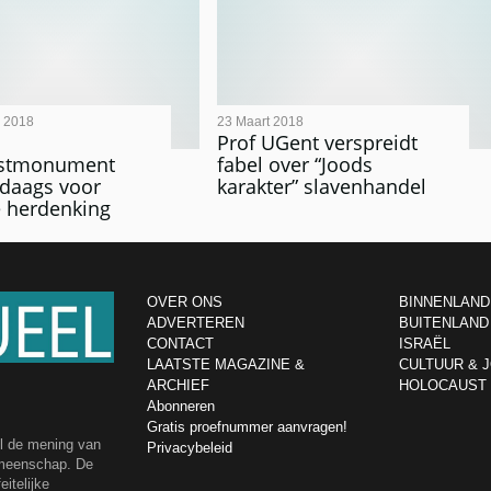
 2018
23 Maart 2018
Prof UGent verspreidt
stmonument
fabel over “Joods
 daags voor
karakter” slavenhandel
se herdenking
OVER ONS
BINNENLAND
ADVERTEREN
BUITENLAND
CONTACT
ISRAËL
LAATSTE MAGAZINE &
CULTUUR & 
ARCHIEF
HOLOCAUST
Abonneren
Gratis proefnummer aanvragen!
el de mening van
Privacybeleid
emeenschap. De
itelijke