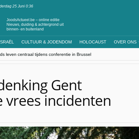
erdag 25 Juni 0:36
JoodsActueel.be – online editie
Nieuws, duiding & achtergrond uit
binnen- en buitenland
ISRAËL
CULTUUR & JODENDOM
HOLOCAUST
OVER ONS
s leven centraal tijdens conferentie in Brussel
ere Westen minderheden begrijpt”, Jinnih Beels (Vooruit)
rassing van Oost-Europa
laagdenbank”
nwerking met Mishpacha voor kosher travel en simchas wereldwijd
rdenking Gent
 vrees incidenten