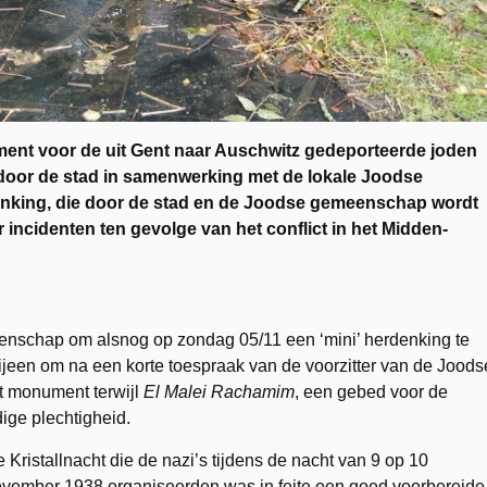
ent voor de uit Gent naar Auschwitz gedeporteerde joden
door de stad in samenwerking met de lokale Joodse
denking, die door de stad en de Joodse gemeenschap wordt
incidenten ten gevolge van het conflict in het Midden-
eenschap om alsnog op zondag 05/11 een ‘mini’ herdenking te
jeen om na een korte toespraak van de voorzitter van de Joods
t monument terwijl
El Malei Rachamim
, een gebed voor de
ge plechtigheid.
 Kristallnacht die de nazi’s tijdens de nacht van 9 op 10
vember 1938 organiseerden was in feite een goed voorbereide