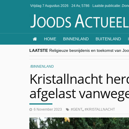
Vrijdag 7 Augustus 2026
·
24 Av, 5786
·
Laatste publicatie:
Dond
HOME
BINNENLAND
BUITENLAND
LAATSTE
Religieuze besnijdenis en toekomst van Jood
“Besnijdenisdebat toont hoe moeilijk seculi
CITYTRIP | ROEMENIË – Boekarest: de ver
“Vandaag zit elke Jood in België op de bek
BINNENLAND
goKosher lanceert nieuwe website en same
Kristallnacht he
afgelast vanwege
,
6 November 2023
GENT
KRISTALLNACHT