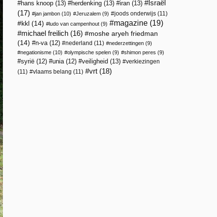
Israël
hans knoop
(13)
herdenking
(13)
iran
(13)
(17)
joods onderwijs
(11)
jan jambon
(10)
Jeruzalem
(9)
magazine
(19)
kkl
(14)
ludo van campenhout
(9)
michael freilich
(16)
moshe aryeh friedman
(14)
n-va
(12)
nederland
(11)
nederzettingen
(9)
negationisme
(10)
olympische spelen
(9)
shimon peres
(9)
veiligheid
(13)
syrië
(12)
unia
(12)
verkiezingen
vrt
(18)
(11)
vlaams belang
(11)