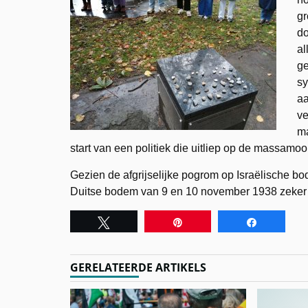
gr
do
al
ge
sy
aa
ve
ma
start van een politiek die uitliep op de massamo
Gezien de afgrijselijke pogrom op Israëlische bo
Duitse bodem van 9 en 10 november 1938 zeke
Tweet
Pin
Share
GERELATEERDE ARTIKELS