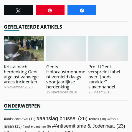
Tweet
Pin
Share
GERELATEERDE ARTIKELS
Kristallnacht
Gents
Prof UGent
herdenking Gent
Holocaustmonume
verspreidt fabel
afgelast vanwege
nt vernield daags
over “Joods
vrees incidenten
voor jaarlijkse
karakter”
herdenking
slavenhandel
6 November 2023
19 November 2018
23 Maart 2018
ONDERWERPEN
aanslag brussel
(26)
abou
aalst carnaval
(11)
abbas
(10)
Antisemitisme & Jodenhaat
(23)
jahjah
(13)
andré gantman
(9)