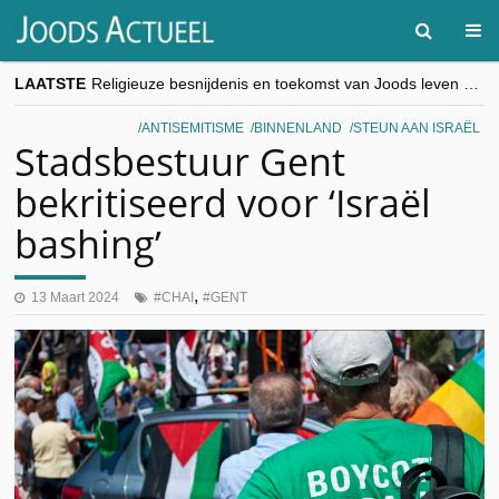
LAATSTE
Religieuze besnijdenis en toekomst van Joods leven centraal tijdens conferentie in Brussel
“Besnijdenisdebat toont hoe moeilijk seculiere Westen minderheden begrijpt”, Jinnih Beels (Vooruit)
CITYTRIP | ROEMENIË – Boekarest: de verrassing van Oost-Europa
ANTISEMITISME
BINNENLAND
STEUN AAN ISRAËL
“Vandaag zit elke Jood in België op de beklaagdenbank”
Stadsbestuur Gent
goKosher lanceert nieuwe website en samenwerking met Mishpacha voor kosher travel en simchas wereldwijd
bekritiseerd voor ‘Israël
bashing’
,
13 Maart 2024
CHAI
GENT