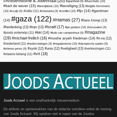
Antisemitisme & Jodenhaat
(20)
apartheid
(9)
Auschwitz
(10)
bart de wever
(15)
beveiliging
(13)
besnijdenis
(10)
brigitte herremans
fjo
(14)
gantman
cd&v
(11)
(10)
ccojb
(9)
chanoeka
(9)
conflict
(10)
gaza
(122)
Hamas
(27)
(14)
hans knoop
(13)
Israël
(17)
herdenking
(13)
iran
(13)
jan jambon
(10)
Jeruzalem
(9)
magazine
kkl
(14)
joods onderwijs
(11)
ludo van campenhout
(9)
(19)
michael freilich
(16)
moshe aryeh friedman
(14)
n-va
(12)
nederland
(11)
nederzettingen
(9)
negationisme
(10)
olympische spelen
(9)
veiligheid
(13)
syrië
(12)
unia
(12)
verkiezingen
(11)
shimon peres
(9)
vrt
(18)
vlaams belang
(11)
Joods Actueel
is een onafhankelijk nieuwsmedium.
De artikels en opiniestukken van de redactie vertolken enkel de mening
van Joods Actueel. Wij spreken niet in naam van de Joodse