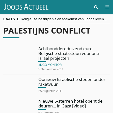
LAATSTE
Religieuze besnijdenis en toekomst van Joods leven centraal tijdens conferentie in Brussel
“Besnijdenisdebat toont hoe moeilijk seculiere Westen minderheden begrijpt”, Jinnih Beels (Vooruit)
PALESTIJNS CONFLICT
CITYTRIP | ROEMENIË – Boekarest: de verrassing van Oost-Europa
“Vandaag zit elke Jood in België op de beklaagdenbank”
goKosher lanceert nieuwe website en samenwerking met Mishpacha voor kosher travel en simchas wereldwijd
Achthondderdduizend euro
Belgische staatssteun voor anti-
Israël projecten
NGO MONITOR
5 September 2011
Opnieuw Israëlische steden onder
raketvuur
25 Augustus 2011
Nieuwe 5-sterren hotel opent de
deuren… in Gaza [video]
6 Augustus 2011