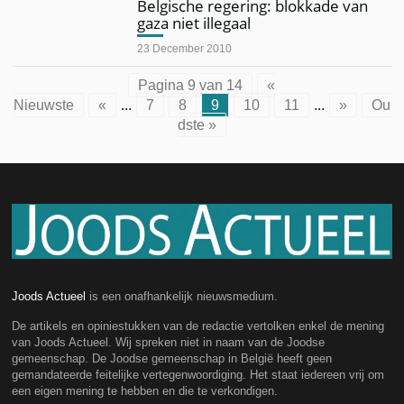
Belgische regering: blokkade van
gaza niet illegaal
23 December 2010
Pagina 9 van 14
«
Nieuwste
«
...
7
8
9
10
11
...
»
Ou
dste »
Joods Actueel
is een onafhankelijk nieuwsmedium.
De artikels en opiniestukken van de redactie vertolken enkel de mening
van Joods Actueel. Wij spreken niet in naam van de Joodse
gemeenschap. De Joodse gemeenschap in België heeft geen
gemandateerde feitelijke vertegenwoordiging. Het staat iedereen vrij om
een eigen mening te hebben en die te verkondigen.