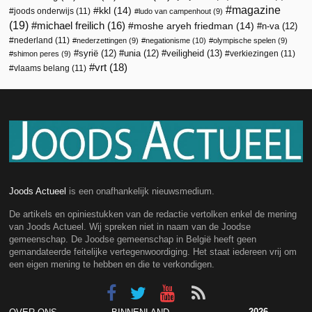
magazine
kkl
(14)
joods onderwijs
(11)
ludo van campenhout
(9)
(19)
michael freilich
(16)
moshe aryeh friedman
(14)
n-va
(12)
nederland
(11)
nederzettingen
(9)
negationisme
(10)
olympische spelen
(9)
veiligheid
(13)
syrië
(12)
unia
(12)
verkiezingen
(11)
shimon peres
(9)
vrt
(18)
vlaams belang
(11)
Joods Actueel
is een onafhankelijk nieuwsmedium.
De artikels en opiniestukken van de redactie vertolken enkel de mening
van Joods Actueel. Wij spreken niet in naam van de Joodse
gemeenschap. De Joodse gemeenschap in België heeft geen
gemandateerde feitelijke vertegenwoordiging. Het staat iedereen vrij om
een eigen mening te hebben en die te verkondigen.
2026