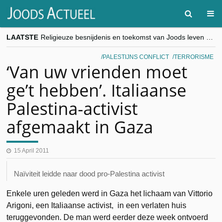
LAATSTE
Religieuze besnijdenis en toekomst van Joods leven centraal tijdens conferentie in Brussel
“Besnijdenisdebat toont hoe moeilijk seculiere Westen minderheden begrijpt”, Jinnih Beels (Vooruit)
CITYTRIP | ROEMENIË – Boekarest: de verrassing van Oost-Europa
PALESTIJNS CONFLICT
TERRORISME
“Vandaag zit elke Jood in België op de beklaagdenbank”
‘Van uw vrienden moet
goKosher lanceert nieuwe website en samenwerking met Mishpacha voor kosher travel en simchas wereldwijd
ge’t hebben’. Italiaanse
Palestina-activist
afgemaakt in Gaza
15 April 2011
Naïviteit leidde naar dood pro-Palestina activist
Enkele uren geleden werd in Gaza het lichaam van Vittorio
Arigoni, een Italiaanse activist, in een verlaten huis
teruggevonden. De man werd eerder deze week ontvoerd