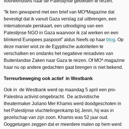
voorwendsels naar de Palestijnse gebieden te reizen.
“Ik ben gewapend met een brief van MO*Magazine dat
bevestigt dat ik vanuit Gaza verslag zal uitbrengen, een
internationale perskaart, een uitnodiging van een
Palestijnse NGO in Gaza waarvoor ik zal werken en een
blinkend Europees paspoort” aldus Neefs op haar
blog
. Op
deze manier wist ze de Egyptische autoriteiten te
verschalken en ondanks het negatieve reisadvies van
Buitenlandse Zaken naar Gaza te reizen. Of MO*-magazine
haar nu op andere gedachten gaat brengen is niet bekend.
Terreurbeweging ook actief in Westbank
Ook in de Westbank werd op maandag 5 april een pro-
Palestina activist omgebracht. De activistische
theatermaker Juliano Mer Khamis werd doodgeschoten in
het Palestijnse vluchtelingenkamp bij Jenin, hij was in
gezelschap van zijn zoon. Khamis was 52 jaar oud.
Ooggetuigen zeggen dat er meerdere malen op hem werd