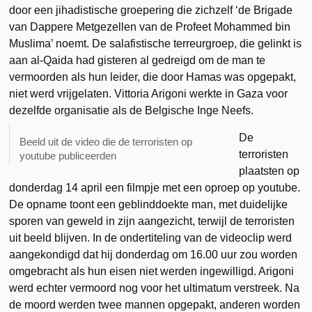
door een jihadistische groepering die zichzelf ‘de Brigade
van Dappere Metgezellen van de Profeet Mohammed bin
Muslima’ noemt. De salafistische terreurgroep, die gelinkt is
aan al-Qaida had gisteren al gedreigd om de man te
vermoorden als hun leider, die door Hamas was opgepakt,
niet werd vrijgelaten. Vittoria Arigoni werkte in Gaza voor
dezelfde organisatie als de Belgische Inge Neefs.
De
Beeld uit de video die de terroristen op
terroristen
youtube publiceerden
plaatsten op
donderdag 14 april een filmpje met een oproep op youtube.
De opname toont een geblinddoekte man, met duidelijke
sporen van geweld in zijn aangezicht, terwijl de terroristen
uit beeld blijven. In de ondertiteling van de videoclip werd
aangekondigd dat hij donderdag om 16.00 uur zou worden
omgebracht als hun eisen niet werden ingewilligd. Arigoni
werd echter vermoord nog voor het ultimatum verstreek. Na
de moord werden twee mannen opgepakt, anderen worden