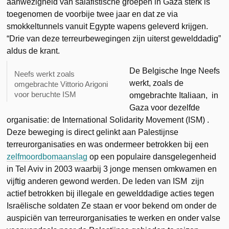
aanwezigheid van salafistische groepen in Gaza sterk is
toegenomen de voorbije twee jaar en dat ze via
smokkeltunnels vanuit Egypte wapens geleverd krijgen.
“Drie van deze terreurbewegingen zijn uiterst gewelddadig”
aldus de krant.
De Belgische Inge Neefs
Neefs werkt zoals
werkt, zoals de
omgebrachte Vittorio Arigoni
voor beruchte ISM
omgebrachte Italiaan, in
Gaza voor dezelfde
organisatie: de International Solidarity Movement (ISM) .
Deze beweging is direct gelinkt aan Palestijnse
terreurorganisaties en was ondermeer betrokken bij een
zelfmoordbomaanslag
op een populaire dansgelegenheid
in Tel Aviv in 2003 waarbij 3 jonge mensen omkwamen en
vijftig anderen gewond werden. De leden van ISM zijn
actief betrokken bij illegale en gewelddadige acties tegen
Israëlische soldaten Ze staan er voor bekend om onder de
auspiciën van terreurorganisaties te werken en onder valse