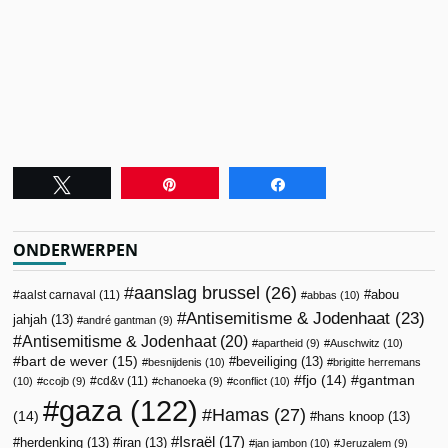
Tweet
Pin
Share
ONDERWERPEN
aanslag brussel
(26)
abou
aalst carnaval
(11)
abbas
(10)
Antisemitisme & Jodenhaat
(23)
jahjah
(13)
andré gantman
(9)
Antisemitisme & Jodenhaat
(20)
apartheid
(9)
Auschwitz
(10)
bart de wever
(15)
beveiliging
(13)
besnijdenis
(10)
brigitte herremans
fjo
(14)
gantman
cd&v
(11)
(10)
ccojb
(9)
chanoeka
(9)
conflict
(10)
gaza
(122)
Hamas
(27)
(14)
hans knoop
(13)
Israël
(17)
herdenking
(13)
iran
(13)
jan jambon
(10)
Jeruzalem
(9)